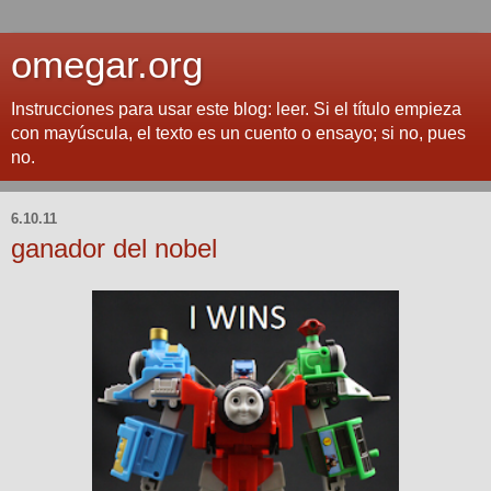
omegar.org
Instrucciones para usar este blog: leer. Si el título empieza
con mayúscula, el texto es un cuento o ensayo; si no, pues
no.
6.10.11
ganador del nobel