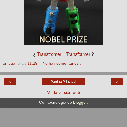
¿
Transtromer
=
Transformer
?
omegar
a las
11:29
No hay comentarios.:
‹
›
Página Principal
Ver la versión web
Con tecnología de
Blogger
.