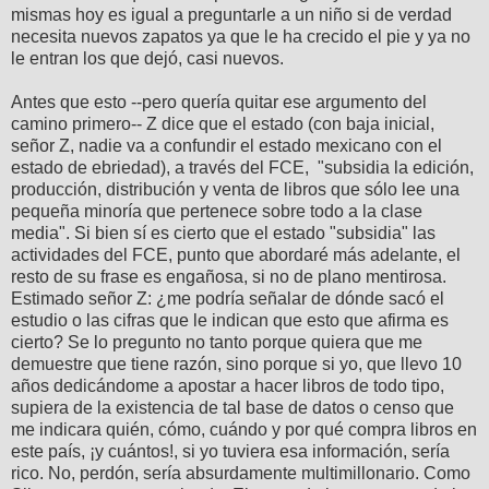
mismas hoy es igual a preguntarle a un niño si de verdad
necesita nuevos zapatos ya que le ha crecido el pie y ya no
le entran los que dejó, casi nuevos.
Antes que esto --pero quería quitar ese argumento del
camino primero-- Z dice que el estado (con baja inicial,
señor Z, nadie va a confundir el estado mexicano con el
estado de ebriedad), a través del FCE, "subsidia la edición,
producción, distribución y venta de libros que sólo lee una
pequeña minoría que pertenece sobre todo a la clase
media". Si bien sí es cierto que el estado "subsidia" las
actividades del FCE, punto que abordaré más adelante, el
resto de su frase es engañosa, si no de plano mentirosa.
Estimado señor Z: ¿me podría señalar de dónde sacó el
estudio o las cifras que le indican que esto que afirma es
cierto? Se lo pregunto no tanto porque quiera que me
demuestre que tiene razón, sino porque si yo, que llevo 10
años dedicándome a apostar a hacer libros de todo tipo,
supiera de la existencia de tal base de datos o censo que
me indicara quién, cómo, cuándo y por qué compra libros en
este país, ¡y cuántos!, si yo tuviera esa información, sería
rico. No, perdón, sería absurdamente multimillonario. Como