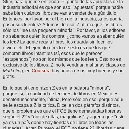
Slim, para que me entienda. El punto de las apuestas de la
industria editorial es que son eso, "apuestas" porque nadie
sabe bien cuántos libros se van a vender de algún título.
Entonces, por favor, por el bien de la industria, ¿nos podría
pasar sus fuentes? Además de eso, Z afirma que los libros
sólo los "lee una pequeña minoría". Por favor, si los editores
no sabemos quién los compra, ¿cómo vamos a saber quién
los
lee
? La gente regala libros, los guarda sin leer, los
olvida, etc. El ejemplo directo de esto es que los que
compran libros infantiles (sí, esos que le parecen
"estupendos") no son los mismos que los leen. Esto no es
exclusivo de los libros, Z; no le vendrían mal unas clases de
Marketing
, en
Coursera
hay unos cursos muy buenos y son
gratis.
En lo que sí tiene razón Z es en la palabra "minoría",
porque, sí, la cantidad de lectores de libros en México es,
desafortunadamente, ínfima. Pero sólo en eso, porque aquí
se le escapa a Z la crítica. Dice, en dos párrafos distintos,
que el problema es que el FCE tiene demasiadas librerías,
según él 22 y "dos de ellas, magníficas", y agrega que "este
ya es un país donde hay tiendas de libros en todas las
ciudades". A ver. Primero, el FCE no tiene 22 librerías, tiene