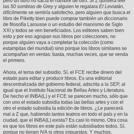
pero un libro no sacia el hambre de otro. Si Z quisiera leer
las
50 sombras de Grey
y alguien le regalara
El Leviatán
,
difícilmente se sentiría satisfecho, pero alguien que busca el
libro de Piketty bien puede comprar también un diccionario
de filosofía Larousse o un estudio del marxismo de Siglo
XXI y todos se ven beneficiados. Los editores saben bien
esto y por eso agrupan sus libros por colecciones, no
porque alguien vaya a completar la colección (como
estampitas del mundial) sino porque los libros similares se
acompañan en ventas: basta, muchas veces, que se venda
el primero.
Ahora, el tema del subsidio. Sí, el FCE recibe dinero del
estado para editar y producir libros. Es una editorial
descentralizada del gobierno federal, adscrita a la SEP, al
igual que el Instituto Nacional de Bellas Artes y Literatura.
De hecho el INBA(L) y el FCE se parecen mucho, sólo que
con uno el estado subsidia todas las bellas artes y con el
otro el estado subsidia la edición de libros. ¿Le parecerá
mal a Z que, habiendo tantos teatros en todo el país y en la
ciudad, que el INBA(L) exista? Es casi lo mismo. Otra cosa
es que los libros en este país están subsidiados todos. Sí,
porque no tienen IVA ni otros impuestos. Y muchos,