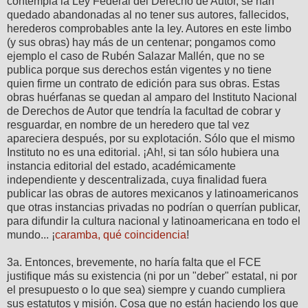
contempla la Ley Federal del Derecho de Autor, se han
quedado abandonadas al no tener sus autores, fallecidos,
herederos comprobables ante la ley. Autores en este limbo
(y sus obras) hay más de un centenar; pongamos como
ejemplo el caso de Rubén Salazar Mallén, que no se
publica porque sus derechos están vigentes y no tiene
quien firme un contrato de edición para sus obras. Estas
obras huérfanas se quedan al amparo del Instituto Nacional
de Derechos de Autor que tendría la facultad de cobrar y
resguardar, en nombre de un heredero que tal vez
apareciera después, por su explotación. Sólo que el mismo
Instituto no es una editorial. ¡Ah!, si tan sólo hubiera una
instancia editorial del estado, académicamente
independiente y descentralizada, cuya finalidad fuera
publicar las obras de autores mexicanos y latinoamericanos
que otras instancias privadas no podrían o querrían publicar,
para difundir la cultura nacional y latinoamericana en todo el
mundo... ¡
caramba, qué coincidencia
!
3a. Entonces, brevemente, no haría falta que el FCE
justifique más su existencia (ni por un "deber" estatal, ni por
el presupuesto o lo que sea) siempre y cuando cumpliera
sus estatutos y misión. Cosa que no están haciendo los que