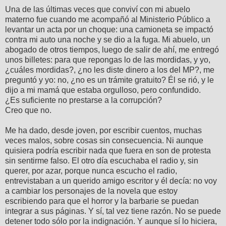
Una de las últimas veces que conviví con mi abuelo
materno fue cuando me acompañó al Ministerio Público a
levantar un acta por un choque: una camioneta se impactó
contra mi auto una noche y se dio a la fuga. Mi abuelo, un
abogado de otros tiempos, luego de salir de ahí, me entregó
unos billetes: para que repongas lo de las mordidas, y yo,
¿cuáles mordidas?, ¿no les diste dinero a los del MP?, me
preguntó y yo: no, ¿no es un trámite gratuito? Él se rió, y le
dijo a mi mamá que estaba orgulloso, pero confundido.
¿Es suficiente no prestarse a la corrupción?
Creo que no.
Me ha dado, desde joven, por escribir cuentos, muchas
veces malos, sobre cosas sin consecuencia. Ni aunque
quisiera podría escribir nada que fuera en son de protesta
sin sentirme falso. El otro día escuchaba el radio y, sin
querer, por azar, porque nunca escucho el radio,
entrevistaban a un querido amigo escritor y él decía: no voy
a cambiar los personajes de la novela que estoy
escribiendo para que el horror y la barbarie se puedan
integrar a sus páginas. Y sí, tal vez tiene razón. No se puede
detener todo sólo por la indignación. Y aunque sí lo hiciera,