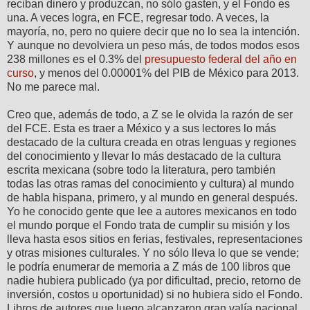
reciban dinero y produzcan, no sólo gasten, y el Fondo es
una. A veces logra, en FCE, regresar todo. A veces, la
mayoría, no, pero no quiere decir que no lo sea la intención.
Y aunque no devolviera un peso más, de todos modos esos
238 millones es el 0.3% del
presupuesto federal del año en
curso
, y menos del 0.00001% del PIB de México para 2013.
No me parece mal.
Creo que, además de todo, a Z se le olvida la razón de ser
del FCE. Esta es traer a México y a sus lectores lo más
destacado de la cultura creada en otras lenguas y regiones
del conocimiento y llevar lo más destacado de la cultura
escrita mexicana (sobre todo la literatura, pero también
todas las otras ramas del conocimiento y cultura) al mundo
de habla hispana, primero, y al mundo en general después.
Yo he conocido gente que lee a autores mexicanos en todo
el mundo porque el Fondo trata de cumplir su misión y los
lleva hasta esos sitios en ferias, festivales, representaciones
y otras misiones culturales. Y no sólo lleva lo que se vende;
le podría enumerar de memoria a Z más de 100 libros que
nadie hubiera publicado (ya por dificultad, precio, retorno de
inversión, costos u oportunidad) si no hubiera sido el Fondo.
Libros de autores que luego alcanzaron gran valía nacional