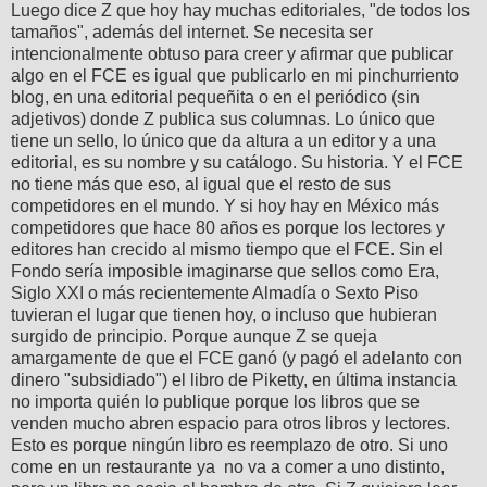
Luego dice Z que hoy hay muchas editoriales, "de todos los
tamaños", además del internet. Se necesita ser
intencionalmente obtuso para creer y afirmar que publicar
algo en el FCE es igual que publicarlo en mi pinchurriento
blog, en una editorial pequeñita o en el periódico (sin
adjetivos) donde Z publica sus columnas. Lo único que
tiene un sello, lo único que da altura a un editor y a una
editorial, es su nombre y su catálogo. Su historia. Y el FCE
no tiene más que eso, al igual que el resto de sus
competidores en el mundo. Y si hoy hay en México más
competidores que hace 80 años es porque los lectores y
editores han crecido al mismo tiempo que el FCE. Sin el
Fondo sería imposible imaginarse que sellos como Era,
Siglo XXI o más recientemente Almadía o Sexto Piso
tuvieran el lugar que tienen hoy, o incluso que hubieran
surgido de principio. Porque aunque Z se queja
amargamente de que el FCE ganó (y pagó el adelanto con
dinero "subsidiado") el libro de Piketty, en última instancia
no importa quién lo publique porque los libros que se
venden mucho abren espacio para otros libros y lectores.
Esto es porque ningún libro es reemplazo de otro. Si uno
come en un restaurante ya no va a comer a uno distinto,