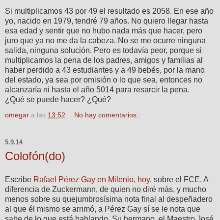
Si multiplicamos 43 por 49 el resultado es 2058. En ese año
yo, nacido en 1979, tendré 79 años. No quiero llegar hasta
esa edad y sentir que no hubo nada más que hacer, pero
juro que ya no me da la cabeza. No se me ocurre ninguna
salida, ninguna solución. Pero es todavía peor, porque si
multiplicamos la pena de los padres, amigos y familias al
haber perdido a 43 estudiantes y a 49 bebés, por la mano
del estado, ya sea por omisión o lo que sea, entonces no
alcanzaría ni hasta el año 5014 para resarcir la pena.
¿Qué se puede hacer? ¿Qué?
omegar
a las
13:52
No hay comentarios.:
5.9.14
Colofón(do)
Escribe
Rafael Pérez Gay en Milenio, hoy
, sobre el FCE. A
diferencia de Zuckermann, de quien no diré más, y mucho
menos sobre su quejumbrosísima nota final al despeñadero
al que él mismo se arrimó, a Pérez Gay sí se le nota que
sabe de lo que está hablando. Su hermano, el Maestro José