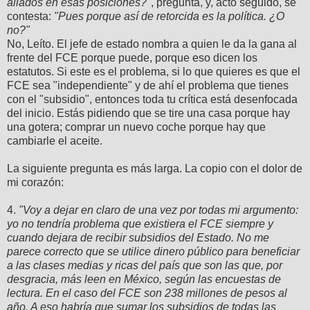
aliados en esas posiciones?"
, pregunta, y, acto seguido, se
contesta:
"Pues porque así de retorcida es la política. ¿O
no?"
No, Leíto. El jefe de estado nombra a quien le da la gana al
frente del FCE porque puede, porque eso dicen los
estatutos. Si este es el problema, si lo que quieres es que el
FCE sea "independiente" y de ahí el problema que tienes
con el "subsidio", entonces toda tu crítica está desenfocada
del inicio. Estás pidiendo que se tire una casa porque hay
una gotera; comprar un nuevo coche porque hay que
cambiarle el aceite.
La siguiente pregunta es más larga. La copio con el dolor de
mi corazón:
4.
"Voy a dejar en claro de una vez por todas mi argumento:
yo no tendría problema que existiera el FCE siempre y
cuando dejara de recibir subsidios del Estado. No me
parece correcto que se utilice dinero público para beneficiar
a las clases medias y ricas del país que son las que, por
desgracia, más leen en México, según las encuestas de
lectura. En el caso del FCE son 238 millones de pesos al
año. A eso habría que sumar los subsidios de todas las