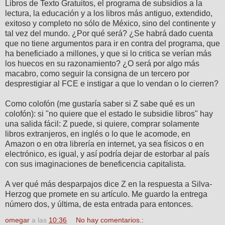
Libros de Texto Gratuitos, el programa de subsidios a la
lectura, la educación y a los libros más antiguo, extendido,
exitoso y completo no sólo de México, sino del continente y
tal vez del mundo. ¿Por qué será? ¿Se habrá dado cuenta
que no tiene argumentos para ir en contra del programa, que
ha beneficiado a millones, y que si lo critica se verían más
los huecos en su razonamiento? ¿O será por algo más
macabro, como seguir la consigna de un tercero por
desprestigiar al FCE e instigar a que lo vendan o lo cierren?
Como colofón (me gustaría saber si Z sabe qué es un
colofón): si "no quiere que el estado le subsidie libros" hay
una salida fácil: Z puede, si quiere, comprar solamente
libros extranjeros, en inglés o lo que le acomode, en
Amazon o en otra librería en internet, ya sea físicos o en
electrónico, es igual, y así podría dejar de estorbar al país
con sus imaginaciones de beneficencia capitalista.
A ver qué más desparpajos dice Z en la respuesta a Silva-
Herzog que promete en su artículo. Me guardo la entrega
número dos, y última, de esta entrada para entonces.
omegar
a las
10:36
No hay comentarios.: