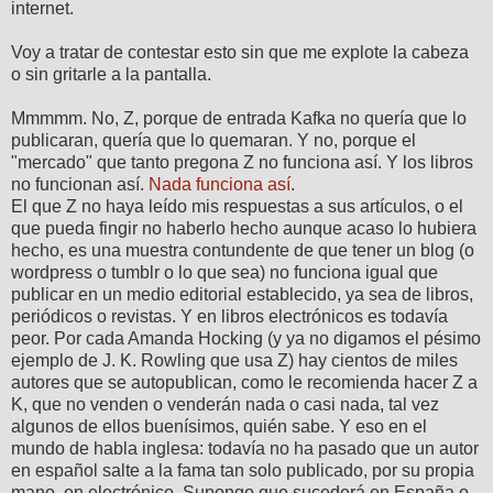
internet.
Voy a tratar de contestar esto sin que me explote la cabeza
o sin gritarle a la pantalla.
Mmmmm. No, Z, porque de entrada Kafka no quería que lo
publicaran, quería que lo quemaran. Y no, porque el
"mercado" que tanto pregona Z no funciona así. Y los libros
no funcionan así.
Nada funciona así
.
El que Z no haya leído mis respuestas a sus artículos, o el
que pueda fingir no haberlo hecho aunque acaso lo hubiera
hecho, es una muestra contundente de que tener un blog (o
wordpress o tumblr o lo que sea) no funciona igual que
publicar en un medio editorial establecido, ya sea de libros,
periódicos o revistas. Y en libros electrónicos es todavía
peor. Por cada Amanda Hocking (y ya no digamos el pésimo
ejemplo de J. K. Rowling que usa Z) hay cientos de miles
autores que se autopublican, como le recomienda hacer Z a
K, que no venden o venderán nada o casi nada, tal vez
algunos de ellos buenísimos, quién sabe. Y eso en el
mundo de habla inglesa: todavía no ha pasado que un autor
en español salte a la fama tan solo publicado, por su propia
mano, en electrónico. Supongo que sucederá en España o