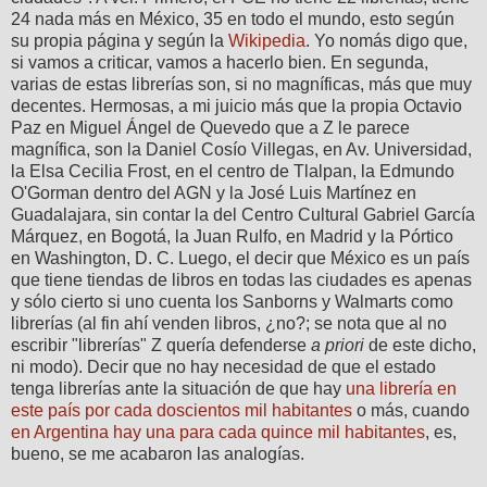
24 nada más en México, 35 en todo el mundo, esto según
su propia página y según la
Wikipedia
. Yo nomás digo que,
si vamos a criticar, vamos a hacerlo bien. En segunda,
varias de estas librerías son, si no magníficas, más que muy
decentes. Hermosas, a mi juicio más que la propia Octavio
Paz en Miguel Ángel de Quevedo que a Z le parece
magnífica, son la Daniel Cosío Villegas, en Av. Universidad,
la Elsa Cecilia Frost, en el centro de Tlalpan, la Edmundo
O'Gorman dentro del AGN y la José Luis Martínez en
Guadalajara, sin contar la del Centro Cultural Gabriel García
Márquez, en Bogotá, la Juan Rulfo, en Madrid y la Pórtico
en Washington, D. C. Luego, el decir que México es un país
que tiene tiendas de libros en todas las ciudades es apenas
y sólo cierto si uno cuenta los Sanborns y Walmarts como
librerías (al fin ahí venden libros, ¿no?; se nota que al no
escribir "librerías" Z quería defenderse
a priori
de este dicho,
ni modo). Decir que no hay necesidad de que el estado
tenga librerías ante la situación de que hay
una librería en
este país por cada doscientos mil habitantes
o más, cuando
en Argentina hay una para cada quince mil habitantes
, es,
bueno, se me acabaron las analogías.