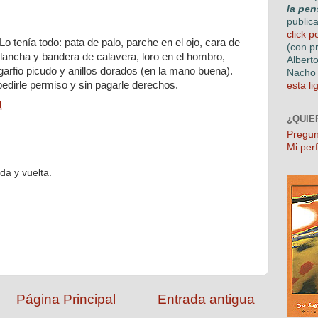
la pen
public
click p
. Lo tenía todo: pata de palo, parche en el ojo, cara de
(con p
plancha y bandera de calavera, loro en el hombro,
Albert
garfio picudo y anillos dorados (en la mano buena).
Nacho 
edirle permiso y sin pagarle derechos.
esta li
4
¿QUIE
Pregun
Mi perf
ida y vuelta.
Página Principal
Entrada antigua