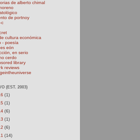
torias de alberto chimal
 moreno
atológico
ento de portnoy
-c
cret
de cultura económica
o - poesía
nes eón
cción, en serio
no cerdo
nsored library
rk reviews
geintheuniverse
O (EST. 2003)
16
(1)
15
(1)
14
(6)
13
(1)
12
(6)
11
(14)