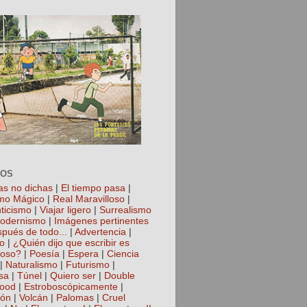
TOS
as no dichas
|
El tiempo pasa
|
mo Mágico
|
Real Maravilloso
|
ticismo
|
Viajar ligero
|
Surrealismo
odernismo
|
Imágenes pertinentes
spués de todo...
|
Advertencia
|
io
|
¿Quién dijo que escribir es
roso?
|
Poesía
|
Espera
|
Ciencia
|
Naturalismo
|
Futurismo
|
sa
|
Túnel
|
Quiero ser
|
Double
hood
|
Estroboscópicamente
|
ión
|
Volcán
|
Palomas
|
Cruel