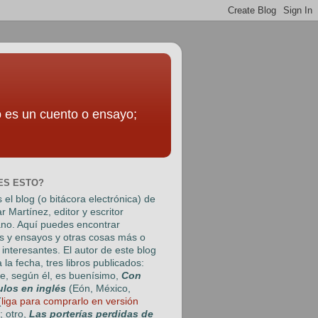
to es un cuento o ensayo;
ES ESTO?
 el blog (o bitácora electrónica) de
r Martínez
, editor y escritor
no. Aquí puedes encontrar
s y ensayos y otras cosas más o
interesantes. El autor de este blog
a la fecha, tres libros publicados:
e, según él, es buenísimo,
Con
ulos en inglés
(Eón, México,
(
liga para comprarlo en versión
); otro,
Las porterías perdidas de