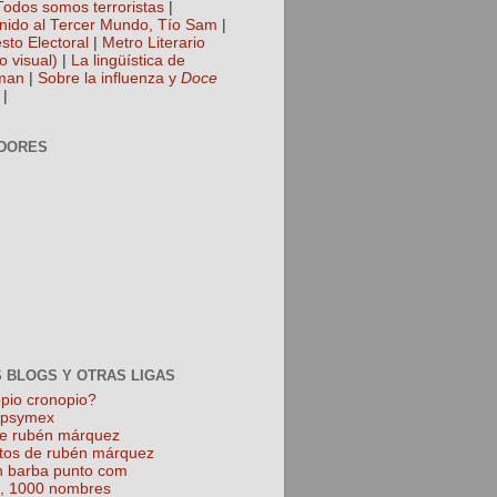
Todos somos terroristas
|
nido al Tercer Mundo, Tío Sam
|
sto Electoral
|
Metro Literario
o visual)
|
La lingüística de
man
|
Sobre la influenza y
Doce
|
DORES
 BLOGS Y OTRAS LIGAS
pio cronopio?
k psymex
de rubén márquez
tos de rubén márquez
 barba punto com
l, 1000 nombres