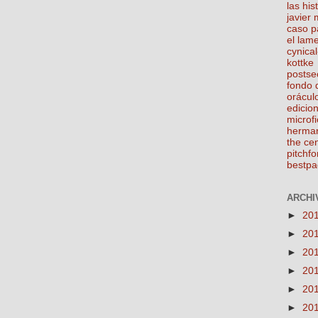
las his
javier
caso p
el lam
cynical
kottke
postse
fondo 
orácul
edicio
microfi
herma
the ce
pitchfo
bestpa
ARCHIV
►
20
►
20
►
20
►
20
►
20
►
20