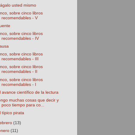
ágalo usted mismo
inco, sobre cinco libros
recomendables - V
uente
inco, sobre cinco libros
recomendables - IV
ausa
inco, sobre cinco libros
recomendables - III
inco, sobre cinco libros
recomendables - II
inco, sobre cinco libros
recomendables - I
l avance científico de la lectura
engo muchas cosas que decir y
poco tiempo para co...
l típico pirata
febrero
(13)
enero
(11)