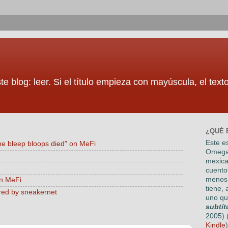
te blog: leer. Si el título empieza con mayúscula, el tex
¿QUÉ 
Este es
he bleep bloops died" on MeFi
Omega
mexica
cuento
menos 
on MeFi
tiene, 
red by sneakernet
uno qu
subtít
2005) 
Kindle