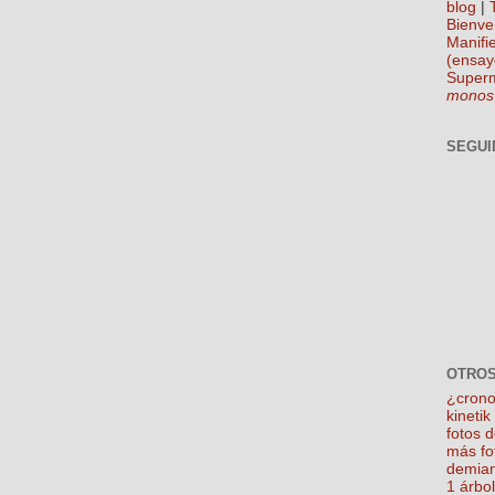
blog
|
Bienve
Manifie
(ensay
Super
monos
SEGUI
OTROS
¿crono
kineti
fotos 
más fo
demian
1 árbo