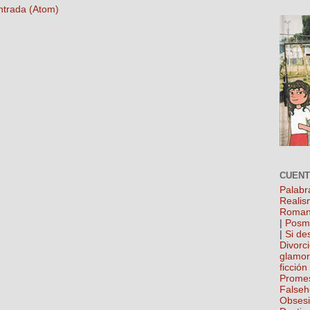
ntrada (Atom)
CUEN
Palabr
Realis
Roman
|
Posm
|
Si de
Divorc
glamo
ficción
Prome
False
Obses