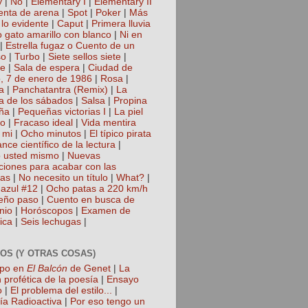
y
|
No
|
Elementary I
|
Elementary II
nta de arena
|
Spot
|
Poker
|
Más
 lo evidente
|
Caput
|
Primera lluvia
 gato amarillo con blanco
|
Ni en
|
Estrella fugaz o Cuento de un
so
|
Turbo
|
Siete sellos siete
|
te
|
Sala de espera
|
Ciudad de
, 7 de enero de 1986
|
Rosa
|
a
|
Panchatantra (Remix)
|
La
a de los sábados
|
Salsa
|
Propina
ña
|
Pequeñas victorias I
|
La piel
lo
|
Fracaso ideal
|
Vida mentira
 mi
|
Ocho minutos
|
El típico pirata
nce científico de la lectura
|
 usted mismo
|
Nuevas
cciones para acabar con las
gas
|
No necesito un título
|
What?
|
azul #12
|
Ocho patas a 220 km/h
eño paso
|
Cuento en busca de
nio
|
Horóscopos
|
Examen de
ica
|
Seis lechugas
|
OS (Y OTRAS COSAS)
mpo en
El Balcón
de Genet
|
La
 profética de la poesía
|
Ensayo
o
|
El problema del estilo...
|
ía Radioactiva
|
Por eso tengo un