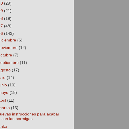
10
(29)
09
(21)
08
(19)
07
(48)
06
(143)
diciembre
(6)
noviembre
(12)
octubre
(7)
septiembre
(11)
agosto
(17)
ulio
(14)
junio
(10)
mayo
(18)
abril
(11)
marzo
(13)
uevas instrucciones para acabar
con las hormigas
anka