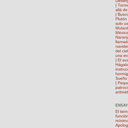
Destin
|
Torme
allá de
|
Busco
Plutón
solo u
Mutan
México
Naranj
llamad
navide
del cie
una es
|
El ava
Hágalo
instru
hormi
Sueño 
|
Pequ
patroci
aritmét
ENSAY
El tie
función
mínim
Apolog