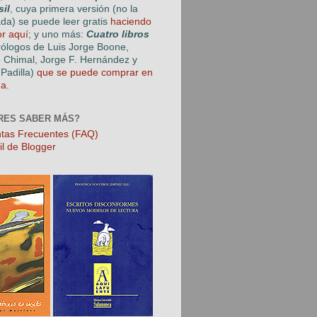
sil
, cuya primera versión (no la
ada) se puede leer gratis
haciendo
or aquí
; y uno más:
Cuatro libros
rólogos de Luis Jorge Boone,
o Chimal, Jorge F. Hernández y
Padilla)
que se puede comprar en
ga
.
RES SABER MÁS?
tas Frecuentes (FAQ)
il de Blogger