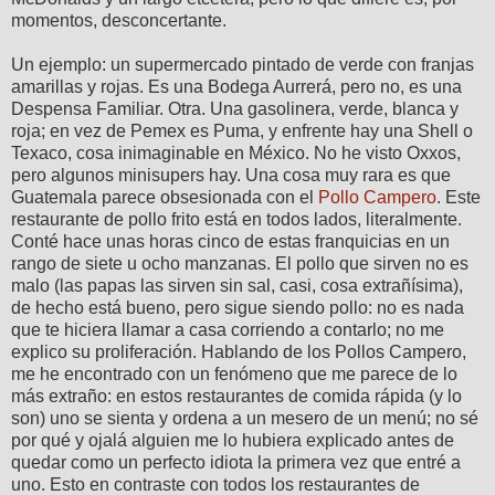
momentos, desconcertante.
Un ejemplo: un supermercado pintado de verde con franjas
amarillas y rojas. Es una Bodega Aurrerá, pero no, es una
Despensa Familiar. Otra. Una gasolinera, verde, blanca y
roja; en vez de Pemex es Puma, y enfrente hay una Shell o
Texaco, cosa inimaginable en México. No he visto Oxxos,
pero algunos minisupers hay. Una cosa muy rara es que
Guatemala parece obsesionada con el
Pollo Campero
. Este
restaurante de pollo frito está en todos lados, literalmente.
Conté hace unas horas cinco de estas franquicias en un
rango de siete u ocho manzanas. El pollo que sirven no es
malo (las papas las sirven sin sal, casi, cosa extrañísima),
de hecho está bueno, pero sigue siendo pollo: no es nada
que te hiciera llamar a casa corriendo a contarlo; no me
explico su proliferación. Hablando de los Pollos Campero,
me he encontrado con un fenómeno que me parece de lo
más extraño: en estos restaurantes de comida rápida (y lo
son) uno se sienta y ordena a un mesero de un menú; no sé
por qué y ojalá alguien me lo hubiera explicado antes de
quedar como un perfecto idiota la primera vez que entré a
uno. Esto en contraste con todos los restaurantes de