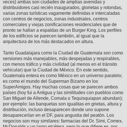
veces) ambas son ciudades de amplias avenidas y
distribuidores casi recién inaugurados, glorietas y rotondas,
varias zonas turísticas vagamente definidas e intercaladas
con centros de negocios, zonas industriales, centros
comerciales y viejas zonificaciones residenciales que de
pronto se hallan a espaldas de un Burger King. Los perfiles
de los edificios se parecen también, al igual que la
arquitectura de los más destacados en altura.
Tanto Guadalajara como la Ciudad de Guatemala son como
versiones más manejables, más despejadas y respirables,
con menos tráfico y más civilidad (al menos en el tránsito
vehicular) que la Ciudad de México. En este sentido,
Guatemala entera es como México en un universo paralelo;
es como el mundo del Superman Bizarro en los
SuperAmigos. Hay muchas cosas que se parecen ambos
países (hoy fui a Antigua y las similitudes con pueblos como
San Miguel de Allende, Comala o Tequisquiapan abundan);
por ejemplo: las banquetas son igualitas en grietas, altura y
distribución, incluso desaparecen donde uno supone
desaparecerían en el DF, para angustia del peatón. Los
negocios son muy similares: farmacias del Dr. Simi, Comex,
McDonalds y un largo etcétera, pero lo que difiere es, por