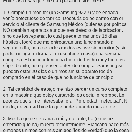
Entre las cosas que me han pasado estos meses:
1. Compré un monitor (un Samsung 932B) y de entrada
venía defectuoso de fábrica. Después de pelearme con el
servicio al cliente de Samsung México (quienes por política
NO cambian aparatos aunque sea defecto de fabricación,
sino que los
reparan
, lo cual puede tomar unos 15 días
hábiles), logré que me entregaran uno funcionando al
segundo día, pero de todos modos estuve sin monitor (y sin
poder ni jugar ni trabajar ni escribir en casa) una semana
completa. El monitor funciona bien, de hecho muy bien, es
súper bonito, pero piensen antes de comprar Samsung si
pueden estar 20 días o un mes sin su aparato recién
comprado en el caso de que no funcione de principio.
2. Tal cantidad de trabajo me hizo perder un curso completo
en la maestría que estoy cursando, es decir, lo reprobé. Lo
peor es que sí me interesaba, era "Porpiedad intelectual". Ni
modo, de verdad hice lo que pude, cuando me acordé.
3. Mucha gente cercana a mí, y no tanto, ha (o me he
enterado que ha) muerto recientemente. Platicaba hace más
o menos un mes con mis amigos (los de verdad) que la cosa