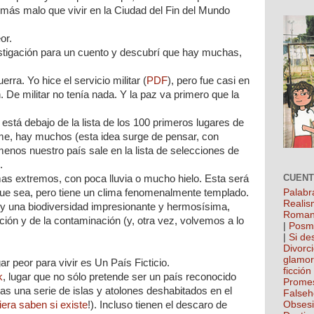
ás malo que vivir en la Ciudad del Fin del Mundo
or.
stigación para un cuento y descubrí que hay muchas,
erra. Yo hice el servicio militar (
PDF
), pero fue casi en
. De militar no tenía nada. Y la paz va primero que la
e está debajo de la lista de los 100 primeros lugares de
me, hay muchos (esta idea surge de pensar, con
menos nuestro paí­s sale en la lista de selecciones de
.
CUEN
mas extremos, con poca lluvia o mucho hielo. Esta será
 que sea, pero tiene un clima fenomenalmente templado.
Palabr
Realis
, y una biodiversidad impresionante y hermosísima,
Roman
ción y de la contaminación (y, otra vez, volvemos a lo
|
Posm
|
Si de
Divorc
glamo
r peor para vivir es Un País Ficticio.
ficción
k
, lugar que no sólo pretende ser un país reconocido
Prome
s una serie de islas y
atolones
deshabitados en el
False
uiera saben si existe
!). Incluso tienen el descaro de
Obses