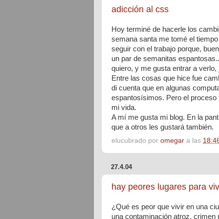
adicción al css
Hoy terminé de hacerle los cambi
semana santa me tomé el tiempo d
seguir con el trabajo porque, buen
un par de semanitas espantosas..
quiero, y me gusta entrar a verlo, 
Entre las cosas que hice fue cam
di cuenta que en algunas computa
espantosísimos. Pero el proceso f
mi vida.
A mí me gusta mi blog. En la pan
que a otros les gustará también.
elucubrado por
omegar
a las
18:4
27.4.04
hay peores lugares para viv
¿Qué es peor que vivir en una ciu
una contaminación atroz, crimen 