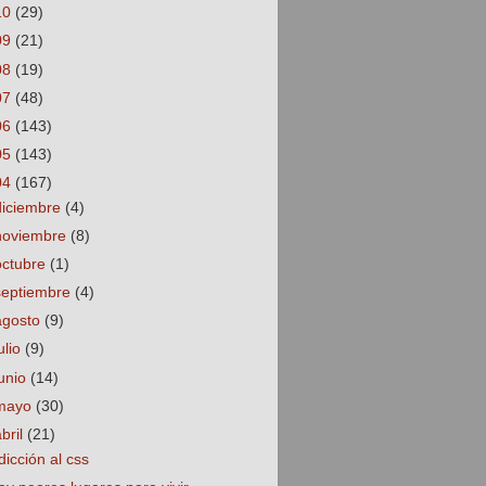
10
(29)
09
(21)
08
(19)
07
(48)
06
(143)
05
(143)
04
(167)
diciembre
(4)
noviembre
(8)
octubre
(1)
septiembre
(4)
agosto
(9)
ulio
(9)
junio
(14)
mayo
(30)
abril
(21)
dicción al css