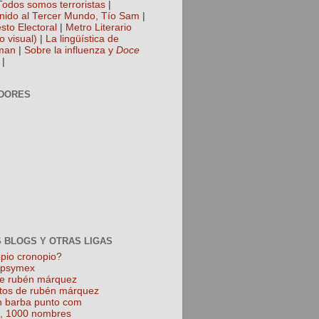
Todos somos terroristas
|
nido al Tercer Mundo, Tío Sam
|
sto Electoral
|
Metro Literario
o visual)
|
La lingüística de
man
|
Sobre la influenza y
Doce
|
DORES
 BLOGS Y OTRAS LIGAS
pio cronopio?
k psymex
de rubén márquez
tos de rubén márquez
 barba punto com
l, 1000 nombres