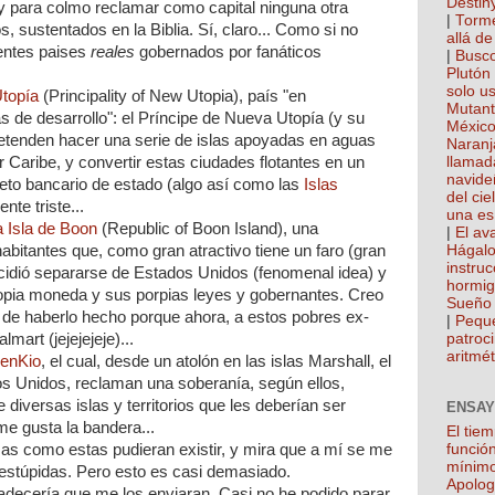
Destin
 y para colmo reclamar como capital ninguna otra
|
Torme
, sustentados en la Biblia. Sí­, claro... Como si no
allá de
entes paises
reales
gobernados por fanáticos
|
Busco
Plutón
solo u
Utopía
(Principality of New Utopia), paí­s "en
Mutan
s de desarrollo": el Príncipe de Nueva Utopía (y su
México
retenden hacer una serie de islas apoyadas en aguas
Naranj
 Caribe, y convertir estas ciudades flotantes en un
llamad
navide
creto bancario de estado (algo así­ como las
Islas
del cie
nte triste...
una es
a Isla de Boon
(Republic of Boon Island), una
|
El ava
bitantes que, como gran atractivo tiene un faro (gran
Hágalo
instru
ecidió separarse de Estados Unidos (fenomenal idea) y
hormi
 propia moneda y sus porpias leyes y gobernantes. Creo
Sueño 
e de haberlo hecho porque ahora, a estos pobres ex-
|
Pequ
lmart (jejejejeje)...
patroci
aritmét
nenKio
, el cual, desde un atolón en las islas Marshall, el
s Unidos, reclaman una soberanía, según ellos,
 diversas islas y territorios que les deberían ser
ENSAY
e gusta la bandera...
El tie
función
as como estas pudieran existir, y mira que a mí se me
mínim
 estúpidas. Pero esto es casi demasiado.
Apolog
decería que me los enviaran. Casi no he podido parar