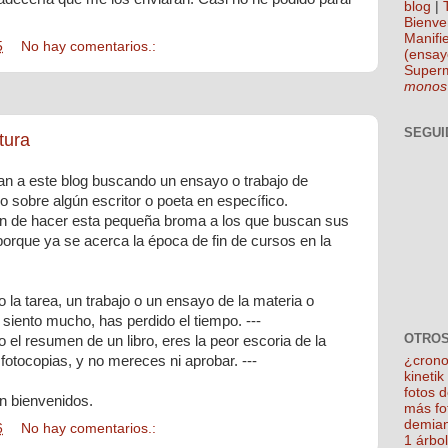
blog
|
Bienve
Manifie
5
No hay comentarios.:
(ensay
Super
monos
SEGUI
tura
gan a este blog buscando un ensayo o trabajo de
as o sobre algún escritor o poeta en específico.
n de hacer esta pequeña broma a los que buscan sus
 porque ya se acerca la época de fin de cursos en la
o la tarea, un trabajo o un ensayo de la materia o
lo siento mucho, has perdido el tiempo. ---
OTROS
o el resumen de un libro, eres la peor escoria de la
¿crono
 fotocopias, y no mereces ni aprobar. ---
kineti
fotos 
n bienvenidos.
más fo
demian
6
No hay comentarios.:
1 árbo