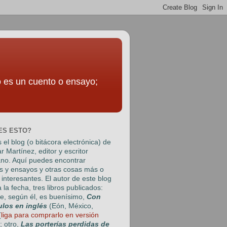
to es un cuento o ensayo;
ES ESTO?
 el blog (o bitácora electrónica) de
r Martínez
, editor y escritor
no. Aquí puedes encontrar
s y ensayos y otras cosas más o
interesantes. El autor de este blog
a la fecha, tres libros publicados:
e, según él, es buenísimo,
Con
ulos en inglés
(Eón, México,
(
liga para comprarlo en versión
); otro,
Las porterías perdidas de