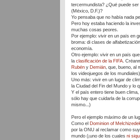
tercermundista? ¿Qué puede ser m
(México, D.F.)?
Yo pensaba que no había nada pe
Pero hoy estaba haciendo la inve
muchas cosas peores.
Por ejemplo: vivir en un paí­s en gu
broma: di clases de alfabetización
economía.
Otro ejemplo: vivir en un paí­s qu
la
clasificación de la FIFA
. Créan
Rubén
y
Demián
, que, bueno, al 
los videojuegos de los mundiales)
Uno más: vivir en un lugar de cli
la Ciudad del Fin del Mundo y lo
Y el país entero tiene buen clima
sólo hay que cuidarla de la corrup
mismo...)
Pero el ejemplo máximo de un luga
Como el
Dominion of Melchizede
por la ONU al reclamar como suya
mundo (¡uno de los cuales
ni siq