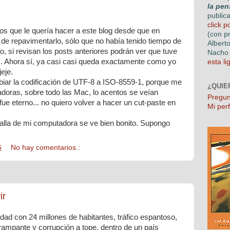
la pen
public
click p
os que le quería hacer a este blog desde que en
(con p
e repavimentarlo, sólo que no había tenido tiempo de
Albert
o, si revisan los posts anteriores podrán ver que tuve
Nacho 
. Ahora sí, ya casi casi queda exactamente como yo
esta li
jeje.
biar la codificación de UTF-8 a ISO-8559-1, porque me
¿QUIE
doras, sobre todo las Mac, lo acentos se veían
Pregun
ue eterno... no quiero volver a hacer un cut-paste en
Mi perf
talla de mi computadora se ve bien bonito. Supongo
6
No hay comentarios.:
ir
dad con 24 millones de habitantes, tráfico espantoso,
rampante y corrupción a tope, dentro de un país