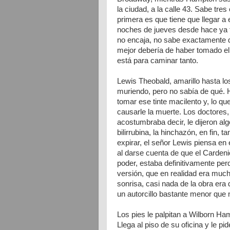
la ciudad, a la calle 43. Sabe tre
primera es que tiene que llegar a 
noches de jueves desde hace ya t
no encaja, no sabe exactamente qu
mejor debería de haber tomado el 
está para caminar tanto.
Lewis Theobald, amarillo hasta lo
muriendo, pero no sabía de qué.
tomar ese tinte macilento y, lo qu
causarle la muerte. Los doctores
acostumbraba decir, le dijeron algo
bilirrubina, la hinchazón, en fin, 
expirar, el señor Lewis piensa en
al darse cuenta de que el Cardenio
poder, estaba definitivamente per
versión, que en realidad era much
sonrisa, casi nada de la obra era
un autorcillo bastante menor que 
Los pies le palpitan a Wilborn Ham
Llega al piso de su oficina y le p