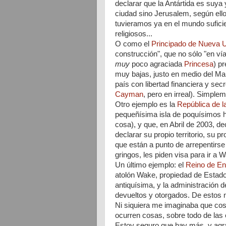
declarar que la Antártida es suya
ciudad sino Jerusalem, según ellos
tuvieramos ya en el mundo sufici
religiosos...
O como el
Principado de Nueva 
construcción", que no sólo "en vía
muy
poco agraciada
Princesa
) p
muy bajas, justo en medio del Mar
paí­s con libertad financiera y se
Cayman
, pero en irreal). Simpleme
Otro ejemplo es la
República de l
pequeñísima isla de poquísimos ha
cosa), y que, en Abril de 2003, d
declarar su propio territorio, su
que están a punto de arrepentirs
gringos, les piden visa para ir a Wa
Un último ejemplo: el
Reino de E
atolón Wake, propiedad de Estado
antiquísima, y la administración de
devueltos y otorgados. De estos m
Ni siquiera me imaginaba que cos
ocurren cosas, sobre todo de las
Estoy seguro que hay más, y agra