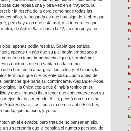
h
s cosas que repasa una y otra vez en el trayecto, la
t
escribir la reseña de la obra como hace todas las
e
antos años, la segunda es que hay algo de la obra que
é, pero hay algo que está mal, y la tercera es que
l
metro, de Astor Place hasta la 42, su cuerpo ya no
D
u
s ojos, apenas podía respirar. Sabía que estaba
a
 Hacía apenas un año que su piel había empezado a
e parecía no tener importancia alguna, terminó por
m
, esos doctores que no sabían nada, como
p
 de la bilis, de la amargura, los celos y el hígado, la
l
tantos términos que ni ellos entendían. Justo antes de
 el berrinche que haría su contrincante, Alexander Pope,
v
 original, la única copia que él había tenido en su
n
dida y que el mundo iba a tener que contentarse con su
e
o mejor, decía a menudo. Al fin, pensó con su última
 de Shakespeare, casi toda era de ese John Fletcher,
A
no pudo, que no pudo, y yo sí.
l
pton en el elevador, pero trata de no pensar en ello.
¡
ide a su secretaria que le consiga el número personal de