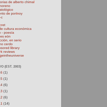
torias de alberto chimal
 moreno
atológico
ento de portnoy
-c
cret
de cultura económica
o - poesía
nes eón
cción, en serio
no cerdo
nsored library
rk reviews
geintheuniverse
O (EST. 2003)
16
(1)
15
(1)
14
(6)
13
(1)
12
(6)
11
(14)