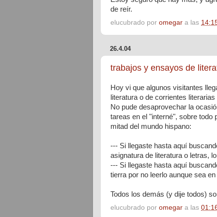
de reír.
elucubrado por
omegar
a las
14:1
26.4.04
trabajos y ensayos de litera
Hoy vi que algunos visitantes lle
literatura o de corrientes literari
No pude desaprovechar la ocasió
tareas en el "interné", sobre todo
mitad del mundo hispano:
--- Si llegaste hasta aquí buscand
asignatura de literatura o letras, 
--- Si llegaste hasta aquí buscand
tierra por no leerlo aunque sea en
Todos los demás (y dije todos) so
elucubrado por
omegar
a las
01:1