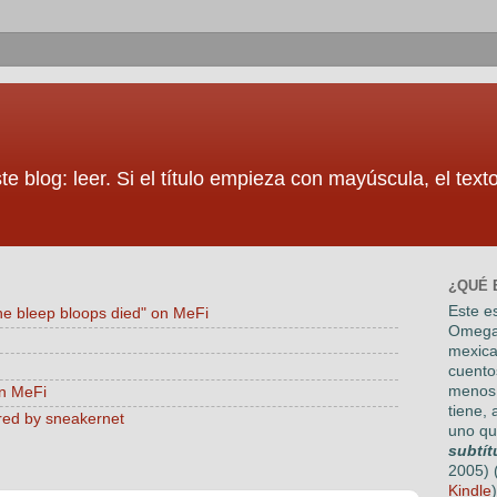
te blog: leer. Si el título empieza con mayúscula, el tex
¿QUÉ 
Este es
he bleep bloops died" on MeFi
Omega
mexica
cuento
menos 
on MeFi
tiene, 
red by sneakernet
uno qu
subtít
2005) 
Kindle