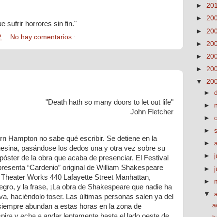
►
20
►
20
e sufrir horrores sin fin."
►
20
2
No hay comentarios.:
►
20
►
20
►
20
▼
20
►
"Death hath so many doors to let out life"
►
John Fletcher
►
►
rn Hampton no sabe qué escribir. Se detiene en la
►
uesina, pasándose los dedos una y otra vez sobre su
►
j
póster de la obra que acaba de presenciar, El Festival
esenta “Cardenio” original de William Shakespeare
►
 Theater Works 440 Lafayette Street Manhattan,
►
egro, y la frase, ¡La obra de Shakespeare que nadie ha
▼
va, haciéndolo toser. Las últimas personas salen ya del
a
 siempre abundan a estas horas en la zona de
ra y echa a andar lentamente hasta el lado oeste de