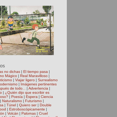
TOS
as no dichas
|
El tiempo pasa
|
mo Mágico
|
Real Maravilloso
|
ticismo
|
Viajar ligero
|
Surrealismo
odernismo
|
Imágenes pertinentes
spués de todo...
|
Advertencia
|
io
|
¿Quién dijo que escribir es
roso?
|
Poesía
|
Espera
|
Ciencia
|
Naturalismo
|
Futurismo
|
sa
|
Túnel
|
Quiero ser
|
Double
hood
|
Estroboscópicamente
|
ión
|
Volcán
|
Palomas
|
Cruel