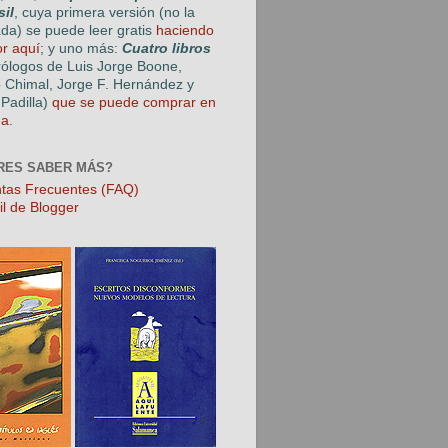
sil
, cuya primera versión (no la
ada) se puede leer gratis
haciendo
or aquí
; y uno más:
Cuatro libros
rólogos de Luis Jorge Boone,
o Chimal, Jorge F. Hernández y
Padilla)
que se puede comprar en
ga
.
RES SABER MÁS?
tas Frecuentes (FAQ)
il de Blogger