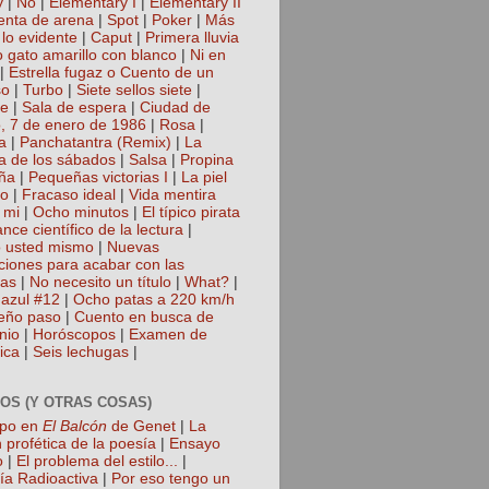
y
|
No
|
Elementary I
|
Elementary II
nta de arena
|
Spot
|
Poker
|
Más
 lo evidente
|
Caput
|
Primera lluvia
 gato amarillo con blanco
|
Ni en
|
Estrella fugaz o Cuento de un
so
|
Turbo
|
Siete sellos siete
|
te
|
Sala de espera
|
Ciudad de
, 7 de enero de 1986
|
Rosa
|
a
|
Panchatantra (Remix)
|
La
a de los sábados
|
Salsa
|
Propina
ña
|
Pequeñas victorias I
|
La piel
lo
|
Fracaso ideal
|
Vida mentira
 mi
|
Ocho minutos
|
El típico pirata
nce científico de la lectura
|
 usted mismo
|
Nuevas
cciones para acabar con las
gas
|
No necesito un título
|
What?
|
azul #12
|
Ocho patas a 220 km/h
eño paso
|
Cuento en busca de
nio
|
Horóscopos
|
Examen de
ica
|
Seis lechugas
|
OS (Y OTRAS COSAS)
mpo en
El Balcón
de Genet
|
La
 profética de la poesía
|
Ensayo
o
|
El problema del estilo...
|
ía Radioactiva
|
Por eso tengo un