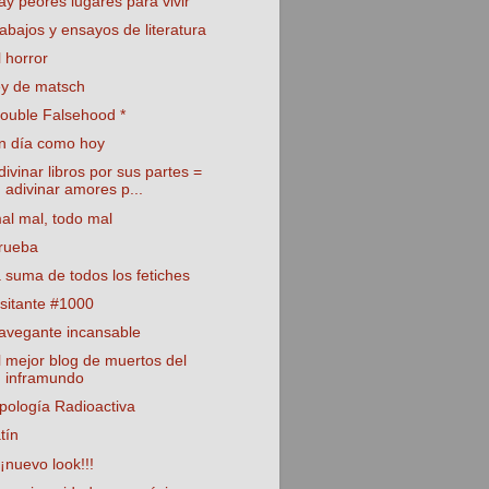
ay peores lugares para vivir
rabajos y ensayos de literatura
l horror
ey de matsch
ouble Falsehood *
n día como hoy
divinar libros por sus partes =
adivinar amores p...
al mal, todo mal
rueba
a suma de todos los fetiches
isitante #1000
avegante incansable
l mejor blog de muertos del
inframundo
pología Radioactiva
atín
¡¡nuevo look!!!