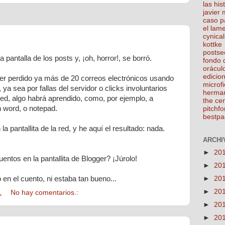
las his
javier
caso p
el lam
cynical
kottke
postse
 pantalla de los posts y, ¡oh, horror!, se borró.
fondo 
orácul
edicio
r perdido ya más de 20 correos electrónicos usando
microfi
a sea por fallas del servidor o clicks involuntarios
herma
red, algo habrá aprendido, como, por ejemplo, a
the ce
n word, o notepad.
pitchfo
bestpa
a pantallita de la red, y he aquí el resultado: nada.
ARCHIV
►
20
uentos en la pantallita de Blogger? ¡Júrolo!
►
20
 en el cuento, ni estaba tan bueno...
►
20
►
20
1
No hay comentarios.:
►
20
►
20