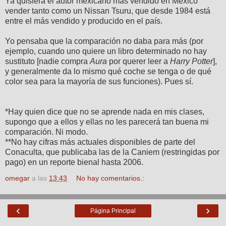
Ya quisiera el autor mexicano más vendido en México
vender tanto como un Nissan Tsuru, que desde 1984 está
entre el más vendido y producido en el país.
Yo pensaba que la comparación no daba para más (por
ejemplo, cuando uno quiere un libro determinado no hay
sustituto [nadie compra
Aura
por querer leer a
Harry Potter
],
y generalmente da lo mismo qué coche se tenga o de qué
color sea para la mayoría de sus funciones). Pues sí.
*Hay quien dice que no se aprende nada en mis clases,
supongo que a ellos y ellas no les parecerá tan buena mi
comparación. Ni modo.
**No hay cifras más actuales disponibles de parte del
Conaculta, que publicaba las de la Caniem (restringidas por
pago) en un reporte bienal hasta 2006.
omegar
a las
13:43
No hay comentarios.:
‹
›
Página Principal