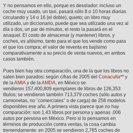
Y no pensamos en ello, porque es desolador: incluso un
coche muy usado, un taxi, pasará sólo 8 o 10 horas diarias
circulando y 14 o 16 (el doble), quieto; un libro muy
utilizado, un diccionario, puede que sea utilizado una vez al
día o dos, un par de minutos, el resto la pasará en el
anaquel. El costo de almacenar (y mantener) libros, y
coches, es altísimo, tanto para el que los vende como para
el que los compra; el valor de reventa es bajísimo
comparativamente a su precio de venta nuevos, en ambos
casos también.
Pues bien hay otra comparación, una de la que los libros no
salen bien parados: según cifras de 2005 del
Conaculta
** y
de la
AMIA
y de la
AMDA
, en México se
vendieron 157,400,809 ejemplares de libros de 126,353
títulos; se vendieron también 713,379 coches (sólo autos y
camionetas, no "comerciales" o de carga) de 258 modelos
disponibles ese año. A primera vista parece que no hay
comparación: son 1.43 libros por persona y apenas .006
autos por persona en México. Pero si lo pensamos en
términos de producción contra ventas, la cosa cambia
tremendamente: en 2005 se vendieron 2,765 coches de