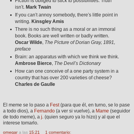
Fiction is obliged to stick to possibilities. Truth
isn't.
Mark Twain
If you can't annoy somebody, there's little point in
writing.
Kinsgley Amis
There is no such thing as a moral or an immoral
book. Books are well written or badly written.
Oscar Wilde
,
The Picture of Dorian Gray, 1891,
preface
Brain: an apparatus with which we think we think.
Ambrose Bierce
,
The Devil's Dictionary
How can one conceive of a one party system in a
country that has over 200 varieties of cheese?
Charles de Gaulle
El meme se lo paso a
Fest
(para que él, en turno, se lo pase
a todo dios), a
Fernando
(a ver si vuelve), a
Mame
(seguidor
de todo meme), a
j
. (quien seguro ya lo hizo) y al que el
interese tomarlo.
omegar
a las
15:21
1 comentario: