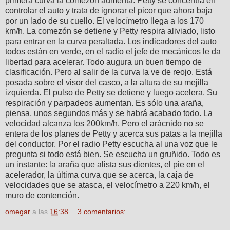
primera curva la comezón aumenta. Petty se concentra en
controlar el auto y trata de ignorar el picor que ahora baja
por un lado de su cuello. El velocímetro llega a los 170
km/h. La comezón se detiene y Petty respira aliviado, listo
para entrar en la curva peraltada. Los indicadores del auto
todos están en verde, en el radio el jefe de mecánicos le da
libertad para acelerar. Todo augura un buen tiempo de
clasificación. Pero al salir de la curva la ve de reojo. Está
posada sobre el visor del casco, a la altura de su mejilla
izquierda. El pulso de Petty se detiene y luego acelera. Su
respiración y parpadeos aumentan. Es sólo una araña,
piensa, unos segundos más y se habrá acabado todo. La
velocidad alcanza los 200km/h. Pero el arácnido no se
entera de los planes de Petty y acerca sus patas a la mejilla
del conductor. Por el radio Petty escucha al una voz que le
pregunta si todo está bien. Se escucha un gruñido. Todo es
un instante: la araña que alista sus dientes, el pie en el
acelerador, la última curva que se acerca, la caja de
velocidades que se atasca, el velocímetro a 220 km/h, el
muro de contención.
omegar
a las
16:38
3 comentarios: