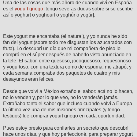
Una de las cosas que más añoro de cuando viví en España
es el
yogurt griego
[tengo severas dudas sobre si se escribe
así o yoghurt o yoghourt o yoghúr o yogúr].
Este yogurt me encantaba (el natural), y yo nunca he sido
fan del yogurt (sobre todo me disgustan los azucarados con
fruta). Lo descubrí un día que mi compañera de piso lo
compró en el súper después de haberlo visto anunciado en
la tele. El sabor, entre quesoso, jocoquesoso, requesonoso
y yogurtoso, con una textura como de espuma, me atrapó, y
cada semana compraba dos paquetes de cuatro y mis
desayunos eran felices.
Desde que volví a México extraño el sabor: acá no lo hacen,
no lo venden y, por lo que veo, no lo venderán jamás.
Extrañaba tanto el sabor que incluso cuando volví a Europa
la última vez una de mis misiones principales (y tengo
testigos) fue comprar yogurt griego en cada oportunidad.
Pues estoy presto para confiarles un secreto que descubrí
hace unos días, y que hoy perfeccioné, para preparar yogurt