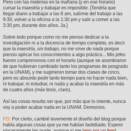
Pero con las materias en la mañana (y en
ese
horario)
cursar la maestría y trabajar es imposible. [Tendría que
llegar diario a trabajar a las 8 am, salirme del trabajo a las
9:30, volver a la oficina a la 1:30 pm y salir a comer a las
3:30 pm, durante dos años. Ja.]
Sobre todo porque como no me pienso dedicar a la
investigación ni a la docencia de tiempo completo, es decir
que
la maestría, sin trabajo, no me sirve de nada
porque
pienso aplicar los conocimientos a algo práctico... Mis jefes
fueron comprensivos con el horario (aunque se asombraron
de que hubieran cambiado tanto los programas de posgrado
en la UNAM), y me sugirieron tomar dos clases de cinco,
pero es absurdo pedir tanto tiempo para no hacer nada bien,
ni trabajar, ni estudiar, ni nada y acabar la maestría en más
de cuatro años (más tesis, claro).
Así las cosas resulta ser que, por más que lo intente, nunca
voy a poder acabar nada en la UNAM. Demonios.
PD:
Por cierto, cambié levemente el diseño del blog porque
había algunas cosas que ya me habían fastidiado. Espero
sinceramente les guste, aunque si me
leen por un feed
,