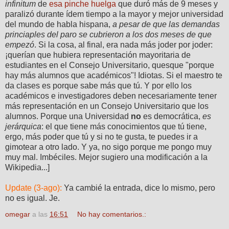
infinitum
de
esa pinche huelga
que duró más de 9 meses y
paralizó durante ídem tiempo a la mayor y mejor universidad
del mundo de habla hispana,
a pesar de que las demandas
princiaples del paro se cubrieron a los dos meses de que
empezó
. Si la cosa, al final, era nada más joder por joder:
¡querían que hubiera representación mayoritaria de
estudiantes en el Consejo Universitario, quesque "porque
hay más alumnos que académicos"! Idiotas. Si el maestro te
da clases es porque sabe más que tú. Y por ello los
académicos e investigadores deben necesariamente tener
más representación en un Consejo Universitario que los
alumnos. Porque una Universidad
no
es democrática,
es
jerárquica
: el que tiene más conocimientos que tú tiene,
ergo, más poder que tú y si no te gusta, te puedes ir a
gimotear a otro lado. Y ya, no sigo porque me pongo muy
muy mal. Imbéciles. Mejor sugiero una modificación a la
Wikipedia...]
Update (3-ago):
Ya cambié la entrada, dice lo mismo, pero
no es igual. Je.
omegar
a las
16:51
No hay comentarios.: