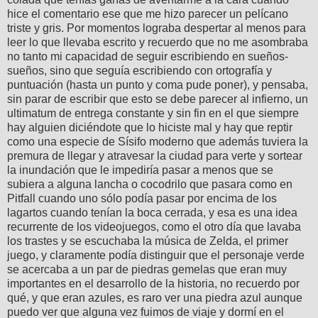
hice el comentario ese que me hizo parecer un pelícano
triste y gris. Por momentos lograba despertar al menos para
leer lo que llevaba escrito y recuerdo que no me asombraba
no tanto mi capacidad de seguir escribiendo en sueños-
sueños, sino que seguía escribiendo con ortografía y
puntuación (hasta un punto y coma pude poner), y pensaba,
sin parar de escribir que esto se debe parecer al infierno, un
ultimatum de entrega constante y sin fin en el que siempre
hay alguien diciéndote que lo hiciste mal y hay que reptir
como una especie de Sísifo moderno que además tuviera la
premura de llegar y atravesar la ciudad para verte y sortear
la inundación que le impediría pasar a menos que se
subiera a alguna lancha o cocodrilo que pasara como en
Pitfall cuando uno sólo podía pasar por encima de los
lagartos cuando tenían la boca cerrada, y esa es una idea
recurrente de los videojuegos, como el otro día que lavaba
los trastes y se escuchaba la música de Zelda, el primer
juego, y claramente podía distinguir que el personaje verde
se acercaba a un par de piedras gemelas que eran muy
importantes en el desarrollo de la historia, no recuerdo por
qué, y que eran azules, es raro ver una piedra azul aunque
puedo ver que alguna vez fuimos de viaje y dormí en el