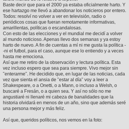
Baste decir que para el 2000 ya estaba oficialmente harto. Y
ese hartazgo me llevó a abandonar los noticieros por entero.
Todos: resolví no volver a ver en televisión, radio o
periódicos cosas que fueran remotamente informativas,
amarillentas, políticas o escandalosas.
Con esto de las elecciones y el mundial me decidí a volver
al mundo noticioso. Apenas llevo dos semanas y ya estoy
harto de nuevo. A fin de cuentas a mí ni me gusta la política -
-ni el futbol, para el caso, aunque ese lo entiendo y a veces
hasta me emociona.
Así que me retiro de la observación y lectura política. Esta
vez incluso espero que sea para siempre. Vivo mejor sin
"enterarme". He decidido que, en lugar de las noticias, cada
vez que sienta el ansia de "estar al día" voy a leer a
Shakespeare, o a Onetti, o a Mann, o incluso a Welsh, o
buscaré a Fresán, o a quien sea. Y así no sólo no me
angustiaré ni llenaré mi cabeza de banalidades que la
historia olvidará en menos de un año, sino que además seré
una persona mejor y más feliz.
Así que, queridos políticos, nos vemos en la foto: