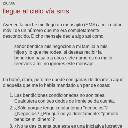
20.7.06
llegue al cielo vía sms
Ayer en la noche me llegó un mensajito (SMS) a mi
celular
móvil de un número que me era completamente
desconocido. Dicho mensaje decía algo así como:
señor bendice mis negocios a mi familia a mis
hijos y lo que me rodea. si deseas recibir la
bendicion pasalo a otros siete numeros no me lo
reenvies a mi. no ignores este mensaje
Lo borré, claro, pero me quedé con ganas de decirle a aquel
o aquella que me lo había mandado un par de cosas:
Las bendiciones condicionadas no son tales.
Cualquiera con tres dedos de frente se da cuenta.
¿Sólo porque tengo celular tengo "negocios"?
¿Negocios? ¿Por qué no ya directamente: "primero
bendice mi dinero"?
¿No te das cuenta que esta es una iniciativa lucrativa