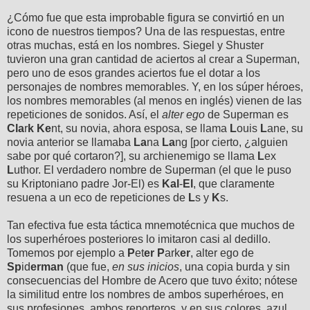
¿Cómo fue que esta improbable figura se convirtió en un
icono de nuestros tiempos? Una de las respuestas, entre
otras muchas, está en los nombres. Siegel y Shuster
tuvieron una gran cantidad de aciertos al crear a Superman,
pero uno de esos grandes aciertos fue el dotar a los
personajes de nombres memorables. Y, en los súper héroes,
los nombres memorables (al menos en inglés) vienen de las
repeticiones de sonidos. Así, el
alter ego
de Superman es
Cla
r
k
Ke
nt, su novia, ahora esposa, se llama
L
ouis
L
ane, su
novia anterior se llamaba
La
na
La
ng [por cierto, ¿alguien
sabe por qué cortaron?], su archienemigo se llama
L
ex
L
uthor. El verdadero nombre de Superman (el que le puso
su Kriptoniano padre Jor-El) es
Kal
-
El
, que claramente
resuena a un eco de repeticiones de
L
s y
K
s.
Tan efectiva fue esta táctica mnemotécnica que muchos de
los superhéroes posteriores lo imitaron casi al dedillo.
Tomemos por ejemplo a
P
et
er
P
ark
er
, alter ego de
Sp
id
erman
(que fue,
en sus inicios
, una copia burda y sin
consecuencias del Hombre de Acero que tuvo éxito; nótese
la similitud entre los nombres de ambos superhéroes, en
sus profesiones, ambos reporteros, y en sus colores, azul