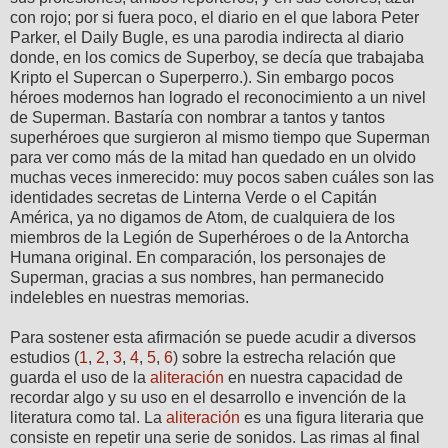
con rojo; por si fuera poco, el diario en el que labora Peter
Parker, el Daily Bugle, es una parodia indirecta al diario
donde, en los comics de Superboy, se decía que trabajaba
Kripto el Supercan o Superperro.). Sin embargo pocos
héroes modernos han logrado el reconocimiento a un nivel
de Superman. Bastaría con nombrar a tantos y tantos
superhéroes que surgieron al mismo tiempo que Superman
para ver como más de la mitad han quedado en un olvido
muchas veces inmerecido: muy pocos saben cuáles son las
identidades secretas de Linterna Verde o el Capitán
América, ya no digamos de Atom, de cualquiera de los
miembros de la Legión de Superhéroes o de la Antorcha
Humana original. En comparación, los personajes de
Superman, gracias a sus nombres, han permanecido
indelebles en nuestras memorias.
Para sostener esta afirmación se puede acudir a diversos
estudios (
1
,
2
,
3
,
4
,
5
,
6
) sobre la estrecha relación que
guarda el uso de la
aliteración
en nuestra capacidad de
recordar algo y su uso en el desarrollo e invención de la
literatura como tal. La
aliteración
es una figura literaria que
consiste en repetir una serie de sonidos. Las rimas al final