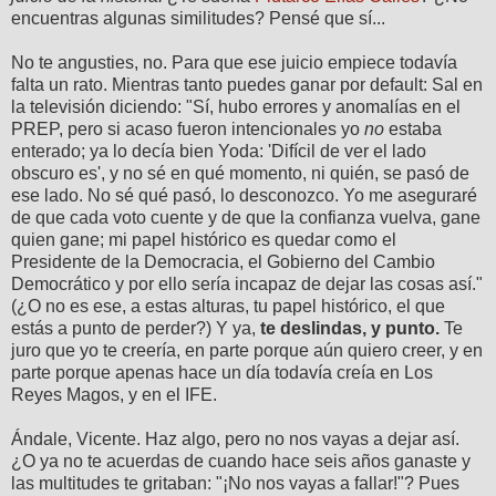
encuentras algunas similitudes? Pensé que sí...
No te angusties, no. Para que ese juicio empiece todavía
falta un rato. Mientras tanto puedes ganar por default: Sal en
la televisión diciendo: "Sí, hubo errores y anomalías en el
PREP, pero si acaso fueron intencionales yo
no
estaba
enterado; ya lo decía bien Yoda: 'Difícil de ver el lado
obscuro es', y no sé en qué momento, ni quién, se pasó de
ese lado. No sé qué pasó, lo desconozco. Yo me aseguraré
de que cada voto cuente y de que la confianza vuelva, gane
quien gane; mi papel histórico es quedar como el
Presidente de la Democracia, el Gobierno del Cambio
Democrático y por ello sería incapaz de dejar las cosas así."
(¿O no es ese, a estas alturas, tu papel histórico, el que
estás a punto de perder?) Y ya,
te deslindas, y punto.
Te
juro que yo te creería, en parte porque aún quiero creer, y en
parte porque apenas hace un día todavía creía en Los
Reyes Magos, y en el IFE.
Ándale, Vicente. Haz algo, pero no nos vayas a dejar así.
¿O ya no te acuerdas de cuando hace seis años ganaste y
las multitudes te gritaban: "¡No nos vayas a fallar!"? Pues