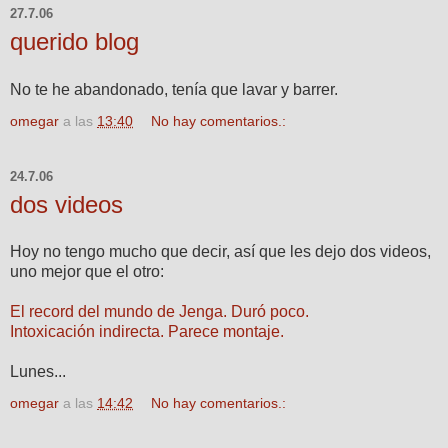
27.7.06
querido blog
No te he abandonado, tenía que lavar y barrer.
omegar
a las
13:40
No hay comentarios.:
24.7.06
dos videos
Hoy no tengo mucho que decir, así que les dejo dos videos,
uno mejor que el otro:
El record del mundo de Jenga. Duró poco.
Intoxicación indirecta. Parece montaje.
Lunes...
omegar
a las
14:42
No hay comentarios.: