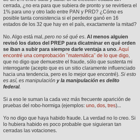
cerrada, ¿no era para que subiera de pronto y se revirtiera el
1% para uno y otro lado entre PAN y PRD? ¿Cómo es
posible tanta consistencia si el perdedor ganó en 16
estados de los 32 que hay en el país, exactamente la mitad?
No. Algo está mal,
pero no sé qué es
.
Al menos alguien
revisó los datos del PREP para dicatminar en qué orden
se iban a subir para siempre darle ventaja a uno.
Aquí
encontré una comprobación "matemática" de lo que digo
,
que no digo que demuestre el fraude, sólo que sustenta mi
interrogante (acepto que es un sitio claramente influenciado
hacia una tendencia, pero es lo mejor que encontré).
Si esto
es así, es manipulación
y la manipulación es delito
federal
.
Si a eso le suman la cada vez más frecuente aparición de
pruebas del robo-hormiga (ejemplos:
uno
,
dos
,
tres
)...
Yo no digo que haya habido fraude. La verdad no lo creo. Si
lo hubiera habido es poco probable que siguieran tan
cerradas las votaciones.