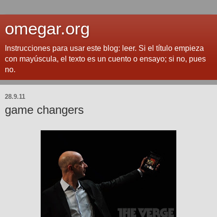
omegar.org
Instrucciones para usar este blog: leer. Si el título empieza
con mayúscula, el texto es un cuento o ensayo; si no, pues
no.
28.9.11
game changers