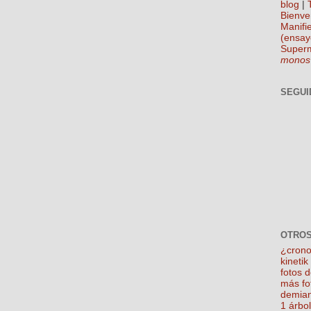
blog
|
Bienve
Manifie
(ensay
Super
monos
SEGUI
OTROS
¿crono
kineti
fotos 
más fo
demian
1 árbo