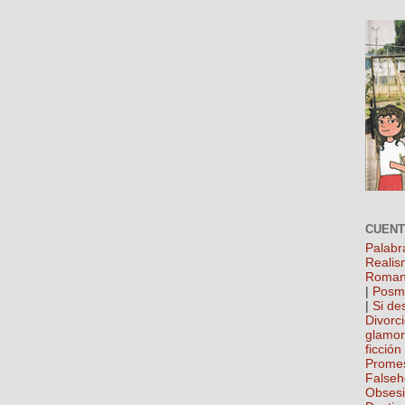
CUEN
Palabr
Realis
Roman
|
Posm
|
Si de
Divorc
glamo
ficción
Prome
False
Obses