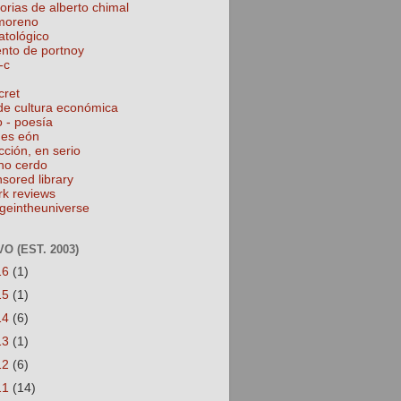
torias de alberto chimal
 moreno
atológico
ento de portnoy
-c
cret
de cultura económica
o - poesía
nes eón
cción, en serio
no cerdo
nsored library
rk reviews
geintheuniverse
O (EST. 2003)
16
(1)
15
(1)
14
(6)
13
(1)
12
(6)
11
(14)