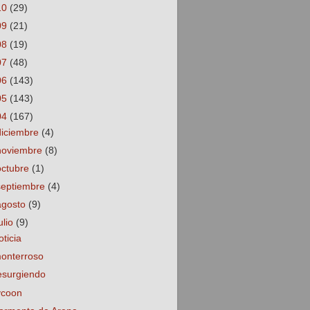
10
(29)
09
(21)
08
(19)
07
(48)
06
(143)
05
(143)
04
(167)
diciembre
(4)
noviembre
(8)
octubre
(1)
septiembre
(4)
agosto
(9)
ulio
(9)
oticia
onterroso
esurgiendo
ycoon