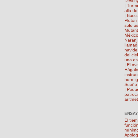
Destin
|
Torme
allá de
|
Busco
Plutón
solo u
Mutan
México
Naranj
llamad
navide
del cie
una es
|
El ava
Hágalo
instru
hormi
Sueño 
|
Pequ
patroci
aritmét
ENSAY
El tie
función
mínim
Apolog