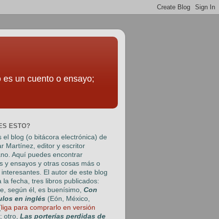
to es un cuento o ensayo;
ES ESTO?
 el blog (o bitácora electrónica) de
r Martínez
, editor y escritor
no. Aquí puedes encontrar
s y ensayos y otras cosas más o
interesantes. El autor de este blog
a la fecha, tres libros publicados:
e, según él, es buenísimo,
Con
ulos en inglés
(Eón, México,
(
liga para comprarlo en versión
); otro,
Las porterías perdidas de