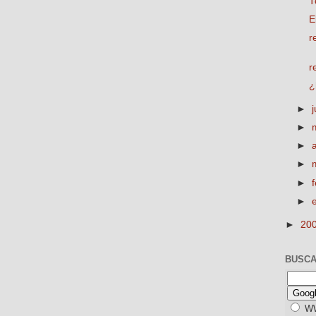
T
E
r
r
¿
►
►
►
►
►
►
►
20
BUSCA
W