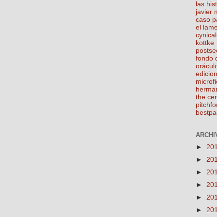
las his
javier
caso p
el lam
cynical
kottke
postse
fondo 
orácul
edicio
microfi
herma
the ce
pitchfo
bestpa
ARCHIV
►
20
►
20
►
20
►
20
►
20
►
20