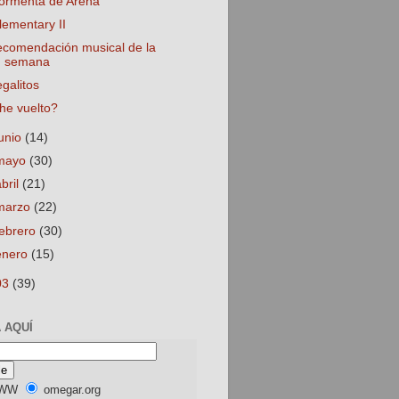
ormenta de Arena
lementary II
ecomendación musical de la
semana
egalitos
he vuelto?
junio
(14)
mayo
(30)
abril
(21)
marzo
(22)
febrero
(30)
enero
(15)
03
(39)
 AQUÍ
WW
omegar.org