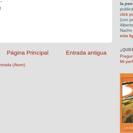
..
la pen
0
public
click p
(con p
Albert
Nacho 
esta li
¿QUIE
Página Principal
Entrada antigua
Pregun
Mi perf
ntrada (Atom)