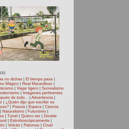
TOS
as no dichas
|
El tiempo pasa
|
mo Mágico
|
Real Maravilloso
|
ticismo
|
Viajar ligero
|
Surrealismo
odernismo
|
Imágenes pertinentes
spués de todo...
|
Advertencia
|
io
|
¿Quién dijo que escribir es
roso?
|
Poesía
|
Espera
|
Ciencia
|
Naturalismo
|
Futurismo
|
sa
|
Túnel
|
Quiero ser
|
Double
hood
|
Estroboscópicamente
|
ión
|
Volcán
|
Palomas
|
Cruel