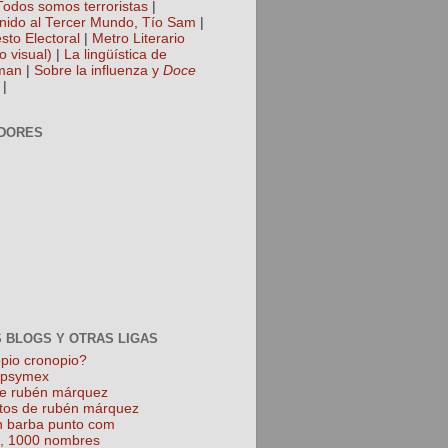
Todos somos terroristas
|
nido al Tercer Mundo, Tío Sam
|
sto Electoral
|
Metro Literario
o visual)
|
La lingüística de
man
|
Sobre la influenza y
Doce
|
DORES
 BLOGS Y OTRAS LIGAS
pio cronopio?
k psymex
de rubén márquez
tos de rubén márquez
 barba punto com
l, 1000 nombres