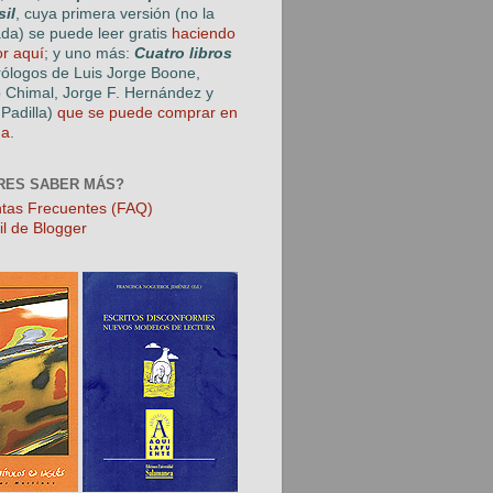
sil
, cuya primera versión (no la
ada) se puede leer gratis
haciendo
or aquí
; y uno más:
Cuatro libros
rólogos de Luis Jorge Boone,
o Chimal, Jorge F. Hernández y
Padilla)
que se puede comprar en
ga
.
RES SABER MÁS?
tas Frecuentes (FAQ)
il de Blogger