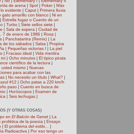
y
|
No
|
Elementary I
|
Elementary II
nta de arena
|
Spot
|
Poker
|
Más
 lo evidente
|
Caput
|
Primera lluvia
 gato amarillo con blanco
|
Ni en
|
Estrella fugaz o Cuento de un
so
|
Turbo
|
Siete sellos siete
|
te
|
Sala de espera
|
Ciudad de
, 7 de enero de 1986
|
Rosa
|
a
|
Panchatantra (Remix)
|
La
a de los sábados
|
Salsa
|
Propina
ña
|
Pequeñas victorias I
|
La piel
lo
|
Fracaso ideal
|
Vida mentira
 mi
|
Ocho minutos
|
El típico pirata
nce científico de la lectura
|
 usted mismo
|
Nuevas
cciones para acabar con las
gas
|
No necesito un título
|
What?
|
azul #12
|
Ocho patas a 220 km/h
eño paso
|
Cuento en busca de
nio
|
Horóscopos
|
Examen de
ica
|
Seis lechugas
|
OS (Y OTRAS COSAS)
mpo en
El Balcón
de Genet
|
La
 profética de la poesía
|
Ensayo
o
|
El problema del estilo...
|
ía Radioactiva
|
Por eso tengo un