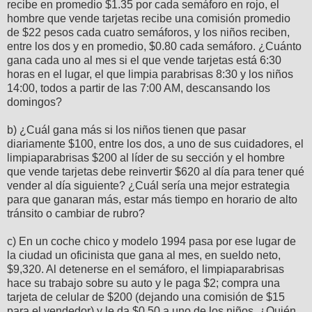
recibe en promedio $1.35 por cada semáforo en rojo, el
hombre que vende tarjetas recibe una comisión promedio
de $22 pesos cada cuatro semáforos, y los niños reciben,
entre los dos y en promedio, $0.80 cada semáforo. ¿Cuánto
gana cada uno al mes si el que vende tarjetas está 6:30
horas en el lugar, el que limpia parabrisas 8:30 y los niños
14:00, todos a partir de las 7:00 AM, descansando los
domingos?
b) ¿Cuál gana más si los niños tienen que pasar
diariamente $100, entre los dos, a uno de sus cuidadores, el
limpiaparabrisas $200 al líder de su sección y el hombre
que vende tarjetas debe reinvertir $620 al día para tener qué
vender al día siguiente? ¿Cuál sería una mejor estrategia
para que ganaran más, estar más tiempo en horario de alto
tránsito o cambiar de rubro?
c) En un coche chico y modelo 1994 pasa por ese lugar de
la ciudad un oficinista que gana al mes, en sueldo neto,
$9,320. Al detenerse en el semáforo, el limpiaparabrisas
hace su trabajo sobre su auto y le paga $2; compra una
tarjeta de celular de $200 (dejando una comisión de $15
para el vendedor) y le da $0.50 a uno de los niños. ¿Quién