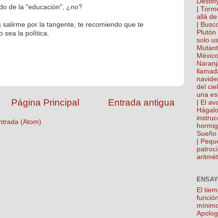
Destin
ido de la "educación", ¿no?
|
Torme
allá de
|
Busco
s salirme por la tangente, te recomiendo que te
Plutón
 sea la política.
solo u
Mutan
México
Naranj
llamad
navide
del cie
una es
Página Principal
Entrada antigua
|
El ava
Hágalo
instru
ntrada (Atom)
hormi
Sueño 
|
Pequ
patroci
aritmét
ENSAY
El tie
función
mínim
Apolog