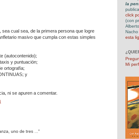
la pen
public
click p
(con p
Albert
, sea cual sea, de la primera persona que logre
Nacho 
nfletario masivo que cumpla con estas simples
esta li
¿QUIE
e (autocontenido);
Pregun
taxis y puntuación;
Mi perf
e ortografía;
ONTINUAS; y
ia, ni se apuren a comentar.
4
nza, uno de tres ..."