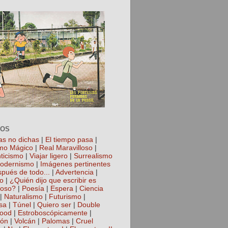
TOS
as no dichas
|
El tiempo pasa
|
mo Mágico
|
Real Maravilloso
|
ticismo
|
Viajar ligero
|
Surrealismo
odernismo
|
Imágenes pertinentes
spués de todo...
|
Advertencia
|
io
|
¿Quién dijo que escribir es
roso?
|
Poesía
|
Espera
|
Ciencia
|
Naturalismo
|
Futurismo
|
sa
|
Túnel
|
Quiero ser
|
Double
hood
|
Estroboscópicamente
|
ión
|
Volcán
|
Palomas
|
Cruel