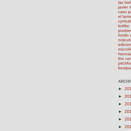
las his
javier
caso p
el lam
cynical
kottke
postse
fondo 
orácul
edicio
microfi
herma
the ce
pitchfo
bestpa
ARCHIV
►
20
►
20
►
20
►
20
►
20
►
20