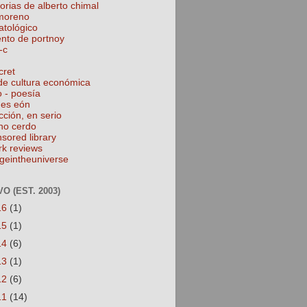
torias de alberto chimal
 moreno
atológico
ento de portnoy
-c
cret
de cultura económica
o - poesía
nes eón
cción, en serio
no cerdo
nsored library
rk reviews
geintheuniverse
O (EST. 2003)
16
(1)
15
(1)
14
(6)
13
(1)
12
(6)
11
(14)