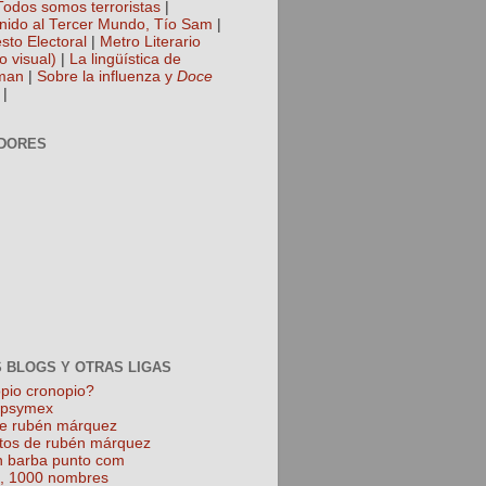
Todos somos terroristas
|
nido al Tercer Mundo, Tío Sam
|
sto Electoral
|
Metro Literario
o visual)
|
La lingüística de
man
|
Sobre la influenza y
Doce
|
DORES
 BLOGS Y OTRAS LIGAS
pio cronopio?
k psymex
de rubén márquez
tos de rubén márquez
 barba punto com
l, 1000 nombres