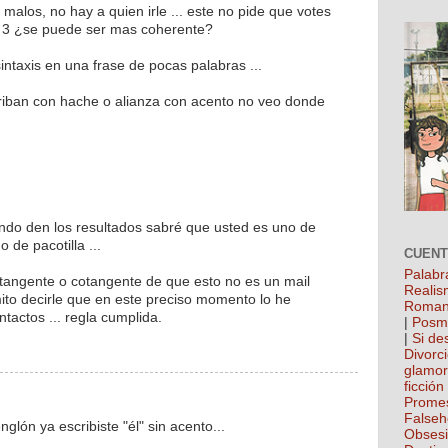
alos, no hay a quien irle ... este no pide que votes
de 3 ¿se puede ser mas coherente?
intaxis en una frase de pocas palabras ...
riban con hache o alianza con acento no veo donde
ndo den los resultados sabré que usted es uno de
 de pacotilla ...
CUEN
Palabr
la tangente o cotangente de que esto no es un mail
Realis
ito decirle que en este preciso momento lo he
Roman
tactos ... regla cumplida.
|
Posm
|
Si de
Divorc
glamo
ficción
Prome
False
lón ya escribiste "él" sin acento...
Obses