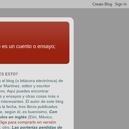
to es un cuento o ensayo;
ES ESTO?
 el blog (o bitácora electrónica) de
r Martínez
, editor y escritor
no. Aquí puedes encontrar
s y ensayos y otras cosas más o
interesantes. El autor de este blog
a la fecha, tres libros publicados:
e, según él, es buenísimo,
Con
ulos en inglés
(Eón, México,
(
liga para comprarlo en versión
); otro,
Las porterías perdidas de