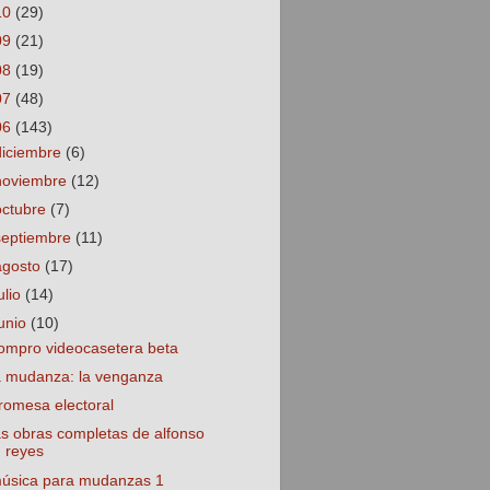
10
(29)
09
(21)
08
(19)
07
(48)
06
(143)
diciembre
(6)
noviembre
(12)
octubre
(7)
septiembre
(11)
agosto
(17)
ulio
(14)
junio
(10)
ompro videocasetera beta
a mudanza: la venganza
romesa electoral
as obras completas de alfonso
reyes
úsica para mudanzas 1