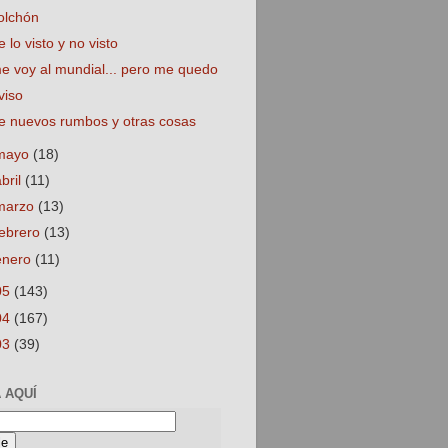
olchón
e lo visto y no visto
e voy al mundial... pero me quedo
viso
e nuevos rumbos y otras cosas
mayo
(18)
abril
(11)
marzo
(13)
febrero
(13)
enero
(11)
05
(143)
04
(167)
03
(39)
 AQUÍ