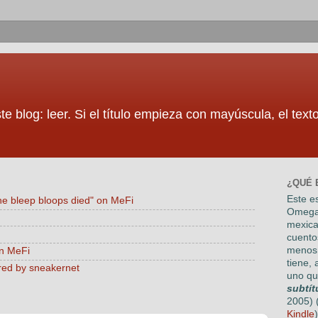
te blog: leer. Si el título empieza con mayúscula, el tex
¿QUÉ 
Este es
he bleep bloops died" on MeFi
Omega
mexica
cuento
menos 
on MeFi
tiene, 
red by sneakernet
uno qu
subtít
2005) 
Kindle