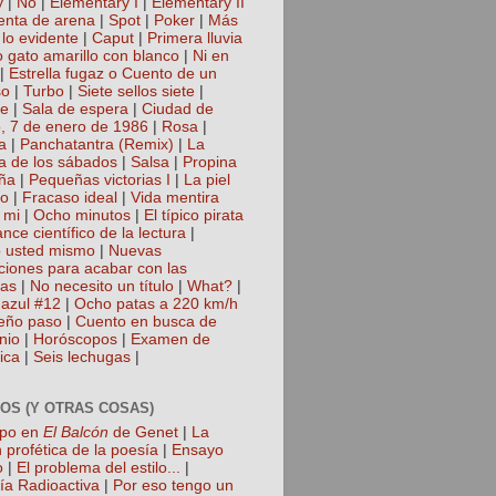
y
|
No
|
Elementary I
|
Elementary II
nta de arena
|
Spot
|
Poker
|
Más
 lo evidente
|
Caput
|
Primera lluvia
 gato amarillo con blanco
|
Ni en
|
Estrella fugaz o Cuento de un
so
|
Turbo
|
Siete sellos siete
|
te
|
Sala de espera
|
Ciudad de
, 7 de enero de 1986
|
Rosa
|
a
|
Panchatantra (Remix)
|
La
a de los sábados
|
Salsa
|
Propina
ña
|
Pequeñas victorias I
|
La piel
lo
|
Fracaso ideal
|
Vida mentira
 mi
|
Ocho minutos
|
El típico pirata
nce científico de la lectura
|
 usted mismo
|
Nuevas
cciones para acabar con las
gas
|
No necesito un título
|
What?
|
azul #12
|
Ocho patas a 220 km/h
eño paso
|
Cuento en busca de
nio
|
Horóscopos
|
Examen de
ica
|
Seis lechugas
|
OS (Y OTRAS COSAS)
mpo en
El Balcón
de Genet
|
La
 profética de la poesía
|
Ensayo
o
|
El problema del estilo...
|
ía Radioactiva
|
Por eso tengo un