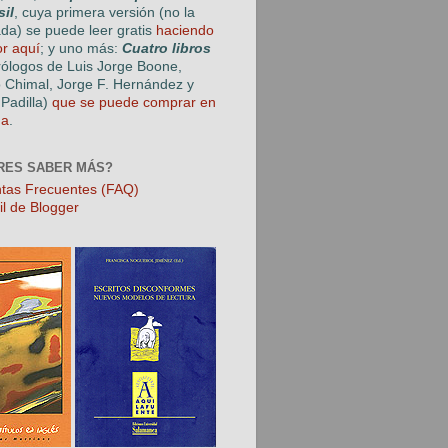
sil
, cuya primera versión (no la
ada) se puede leer gratis
haciendo
or aquí
; y uno más:
Cuatro libros
rólogos de Luis Jorge Boone,
o Chimal, Jorge F. Hernández y
Padilla)
que se puede comprar en
ga
.
RES SABER MÁS?
tas Frecuentes (FAQ)
il de Blogger