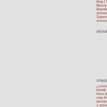
blog
|
Bienve
Manifie
(ensay
Super
monos
SEGUI
OTROS
¿crono
kineti
fotos 
más fo
demian
1 árbo