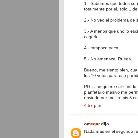
1.- Sabemos que todos son m
totalmente por el, solo 1 
2.- No veo el problema de s
3.- A menos que uno lo esc
cagarla ...
4.- tampoco peca
5.- No amenaza. Ruega.
Bueno, me siento bien, cua
los 10 votos para ese partido
PD. si se quiere salir por 
planfetario masivo me perm
enviado por mail a mis 5 con
4:57 p.m.
omegar
dijo...
Nada más en el segundo reng