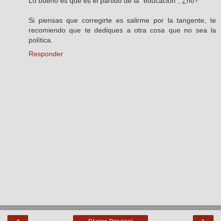
Lo bueno es que es el partido de la "educación", ¿no?
Si piensas que corregirte es salirme por la tangente, te
recomiendo que te dediques a otra cosa que no sea la
política.
Responder
‹
›