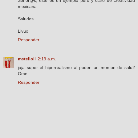
Senor@s, este es un ejemplo puro y claro de creatividad
mexicana.
Saludos
Livux
Responder
mctelloli
2:19 a.m.
jaja super el hiperrealismo al poder. un monton de salu2
Ome
Responder