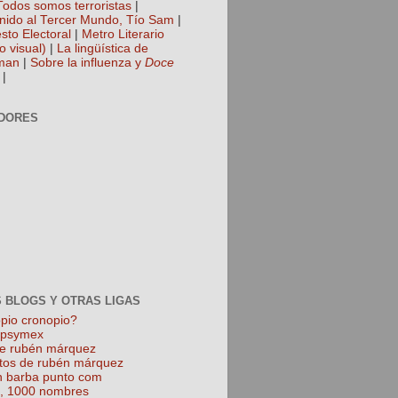
Todos somos terroristas
|
nido al Tercer Mundo, Tío Sam
|
sto Electoral
|
Metro Literario
o visual)
|
La lingüística de
man
|
Sobre la influenza y
Doce
|
DORES
 BLOGS Y OTRAS LIGAS
pio cronopio?
k psymex
de rubén márquez
tos de rubén márquez
 barba punto com
l, 1000 nombres