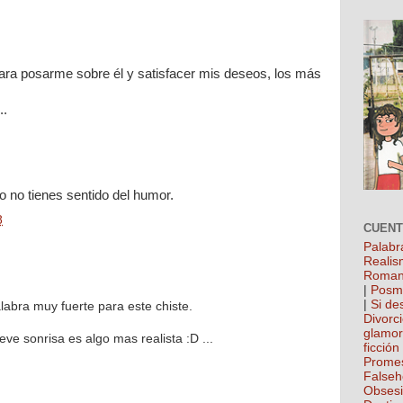
o para posarme sobre él y satisfacer mis deseos, los más
..
o no tienes sentido del humor.
8
CUEN
Palabr
Realis
Roman
|
Posm
|
Si de
labra muy fuerte para este chiste.
Divorc
glamo
e sonrisa es algo mas realista :D ...
ficción
Prome
False
Obses