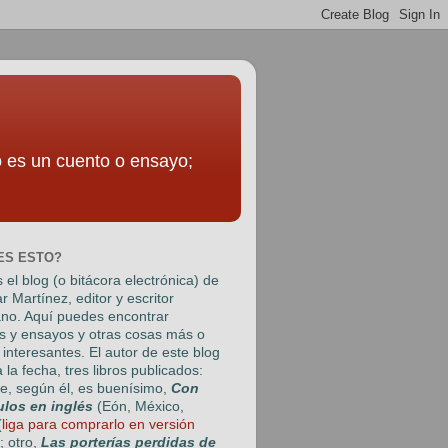
to es un cuento o ensayo;
ES ESTO?
 el blog (o bitácora electrónica) de
r Martínez
, editor y escritor
no. Aquí puedes encontrar
s y ensayos y otras cosas más o
interesantes. El autor de este blog
a la fecha, tres libros publicados:
e, según él, es buenísimo,
Con
ulos en inglés
(Eón, México,
(
liga para comprarlo en versión
); otro,
Las porterías perdidas de