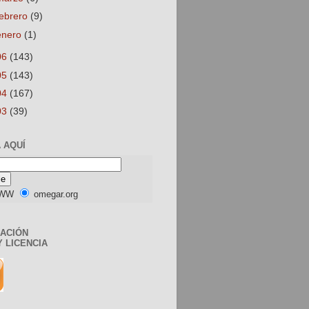
febrero
(9)
enero
(1)
06
(143)
05
(143)
04
(167)
03
(39)
 AQUÍ
WW
omegar.org
CACIÓN
Y LICENCIA