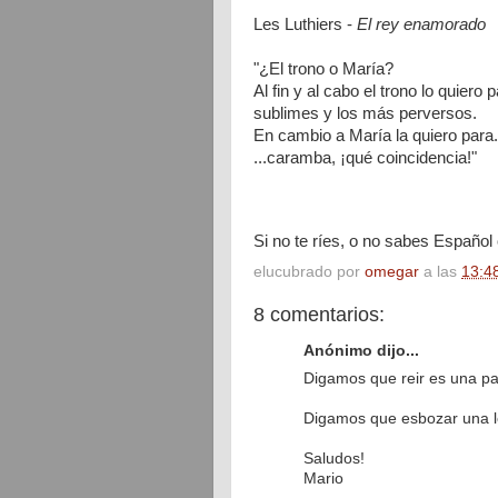
Les Luthiers -
El rey enamorado
"¿El trono o María?
Al fin y al cabo el trono lo quier
sublimes y los más perversos.
En cambio a María la quiero para.
...caramba, ¡qué coincidencia!"
Si no te ríes, o no sabes Español 
elucubrado por
omegar
a las
13:4
8 comentarios:
Anónimo dijo...
Digamos que reir es una pa
Digamos que esbozar una lev
Saludos!
Mario