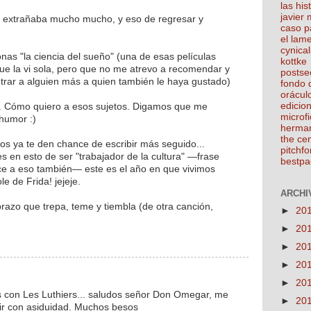
las his
javier
e extrañaba mucho mucho, y eso de regresar y
caso p
el lam
cynical
nas "la ciencia del sueño" (una de esas películas
kottke
ue la vi sola, pero que no me atrevo a recomendar y
postse
rar a alguien más a quien también le haya gustado)
fondo 
orácul
edicio
s. Cómo quiero a esos sujetos. Digamos que me
microfi
 humor :)
herma
the ce
ctos ya te den chance de escribir más seguido...
pitchfo
s en esto de ser "trabajador de la cultura" —frase
bestpa
ce a eso también— este es el año en que vivimos
e de Frida! jejeje.
ARCHIV
razo que trepa, teme y tiembla (de otra canción,
►
20
►
20
►
20
►
20
►
20
 con Les Luthiers... saludos señor Don Omegar, me
►
20
bir con asiduidad. Muchos besos