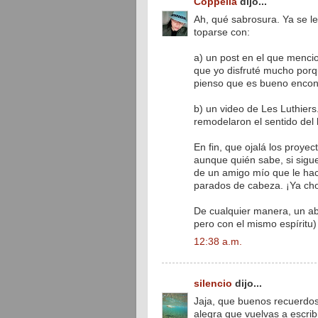
Coppelia
dijo...
Ah, qué sabrosura. Ya se l
toparse con:
a) un post en el que mencio
que yo disfruté mucho porq
pienso que es bueno encont
b) un video de Les Luthier
remodelaron el sentido del
En fin, que ojalá los proye
aunque quién sabe, si sigue
de un amigo mío que le ha
parados de cabeza. ¡Ya chol
De cualquier manera, un ab
pero con el mismo espíritu)
12:38 a.m.
silencio
dijo...
Jaja, que buenos recuerdos
alegra que vuelvas a escri