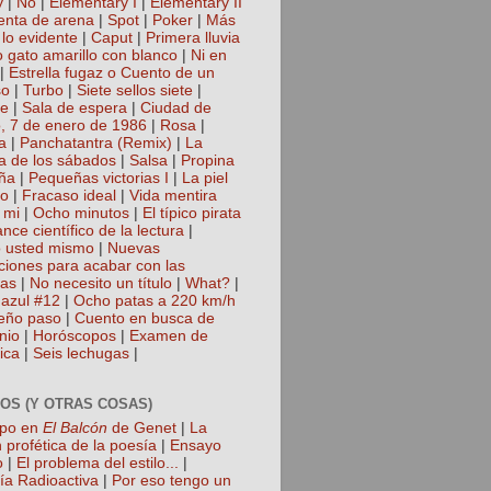
y
|
No
|
Elementary I
|
Elementary II
nta de arena
|
Spot
|
Poker
|
Más
 lo evidente
|
Caput
|
Primera lluvia
 gato amarillo con blanco
|
Ni en
|
Estrella fugaz o Cuento de un
so
|
Turbo
|
Siete sellos siete
|
te
|
Sala de espera
|
Ciudad de
, 7 de enero de 1986
|
Rosa
|
a
|
Panchatantra (Remix)
|
La
a de los sábados
|
Salsa
|
Propina
ña
|
Pequeñas victorias I
|
La piel
lo
|
Fracaso ideal
|
Vida mentira
 mi
|
Ocho minutos
|
El típico pirata
nce científico de la lectura
|
 usted mismo
|
Nuevas
cciones para acabar con las
gas
|
No necesito un título
|
What?
|
azul #12
|
Ocho patas a 220 km/h
eño paso
|
Cuento en busca de
nio
|
Horóscopos
|
Examen de
ica
|
Seis lechugas
|
OS (Y OTRAS COSAS)
mpo en
El Balcón
de Genet
|
La
 profética de la poesía
|
Ensayo
o
|
El problema del estilo...
|
ía Radioactiva
|
Por eso tengo un