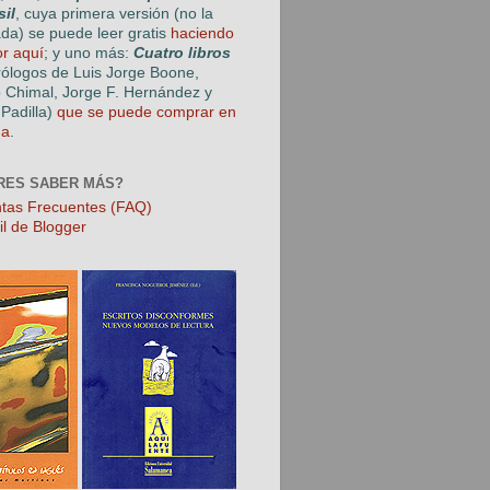
sil
, cuya primera versión (no la
ada) se puede leer gratis
haciendo
or aquí
; y uno más:
Cuatro libros
rólogos de Luis Jorge Boone,
o Chimal, Jorge F. Hernández y
Padilla)
que se puede comprar en
ga
.
RES SABER MÁS?
tas Frecuentes (FAQ)
il de Blogger