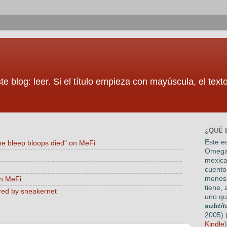
te blog: leer. Si el título empieza con mayúscula, el tex
¿QUÉ 
Este es
he bleep bloops died" on MeFi
Omega
mexica
cuento
menos 
on MeFi
tiene, 
red by sneakernet
uno qu
subtít
2005) 
Kindle