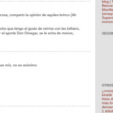
blog
|
Bienve
Manifie
(ensay
cosa, comparto la opiniòn de aquiles-brinco (Ah
Super
)
monos
cho que tengo el gusto de reìrme con les luthiers,
r el aporte Don Omegar, se le echa de menos,
SEGUI
 fue mìo, no es anònimo
OTROS
¿crono
kineti
fotos 
más fo
demian
1 árbo