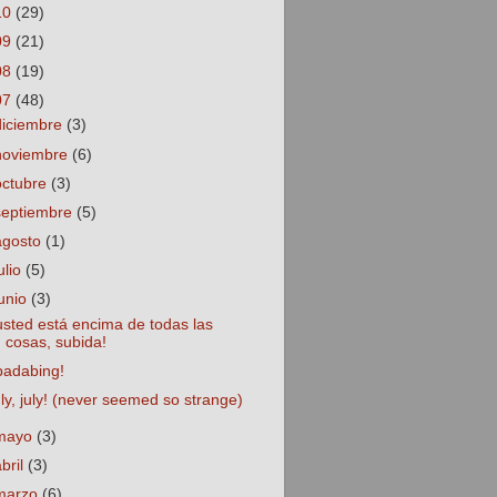
10
(29)
09
(21)
08
(19)
07
(48)
diciembre
(3)
noviembre
(6)
octubre
(3)
septiembre
(5)
agosto
(1)
ulio
(5)
junio
(3)
usted está encima de todas las
cosas, subida!
badabing!
uly, july! (never seemed so strange)
mayo
(3)
abril
(3)
marzo
(6)