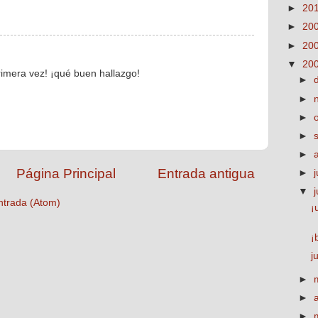
►
20
►
20
►
20
▼
20
rimera vez! ¡qué buen hallazgo!
►
►
►
►
►
Página Principal
Entrada antigua
►
j
▼
ntrada (Atom)
¡
¡
j
►
►
►