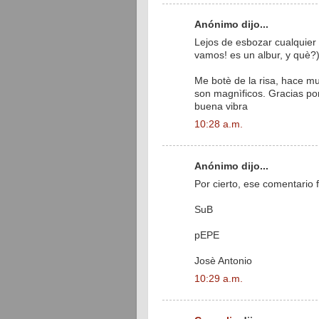
Anónimo dijo...
Lejos de esbozar cualquier 
vamos! es un albur, y què?
Me botè de la risa, hace mu
son magnìficos. Gracias po
buena vibra
10:28 a.m.
Anónimo dijo...
Por cierto, ese comentario
SuB
pEPE
Josè Antonio
10:29 a.m.