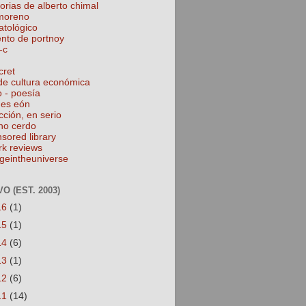
torias de alberto chimal
 moreno
atológico
ento de portnoy
-c
cret
de cultura económica
o - poesía
nes eón
cción, en serio
no cerdo
nsored library
rk reviews
geintheuniverse
O (EST. 2003)
16
(1)
15
(1)
14
(6)
13
(1)
12
(6)
11
(14)