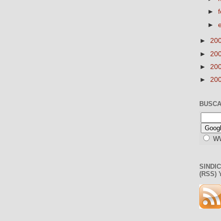
►
►
►
20
►
20
►
20
►
20
BUSCA
W
SINDI
(RSS) 