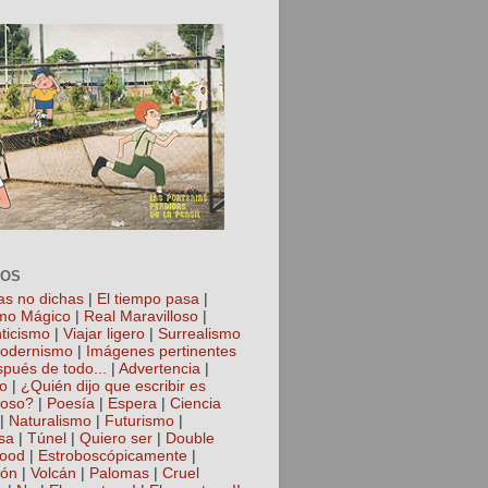
TOS
as no dichas
|
El tiempo pasa
|
mo Mágico
|
Real Maravilloso
|
ticismo
|
Viajar ligero
|
Surrealismo
odernismo
|
Imágenes pertinentes
spués de todo...
|
Advertencia
|
io
|
¿Quién dijo que escribir es
roso?
|
Poesía
|
Espera
|
Ciencia
|
Naturalismo
|
Futurismo
|
sa
|
Túnel
|
Quiero ser
|
Double
hood
|
Estroboscópicamente
|
ión
|
Volcán
|
Palomas
|
Cruel