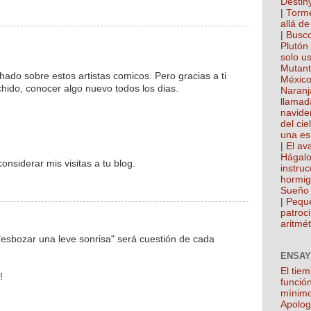
Destin
|
Torme
allá de
|
Busco
Plutón
solo u
Mutan
ado sobre estos artistas comicos. Pero gracias a ti
México
chido, conocer algo nuevo todos los dias.
Naranj
llamad
navide
del cie
una es
|
El ava
Hágalo
considerar mis visitas a tu blog.
instru
hormi
Sueño 
|
Pequ
patroci
aritmét
"esbozar una leve sonrisa" será cuestión de cada
ENSAY
El tie
!
función
mínim
Apolog