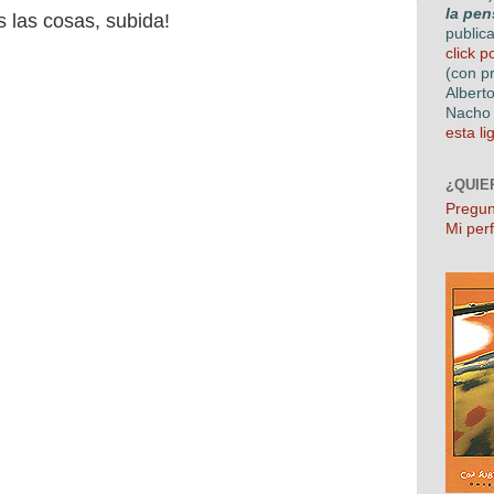
la pen
 las cosas, subida!
public
click p
(con p
Albert
Nacho 
esta li
¿QUIE
Pregun
Mi perf