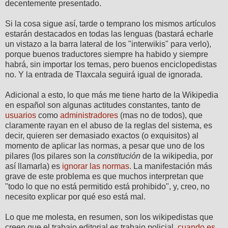
decentemente presentado.
Si la cosa sigue así, tarde o temprano los mismos artículos
estarán destacados en todas las lenguas (bastará echarle
un vistazo a la barra lateral de los "interwikis" para verlo),
porque buenos traductores siempre ha habido y siempre
habrá, sin importar los temas, pero buenos enciclopedistas
no. Y la entrada de Tlaxcala seguirá igual de ignorada.
Adicional a esto, lo que más me tiene harto de la Wikipedia
en español son algunas actitudes constantes, tanto de
usuarios
como
administradores
(mas no de todos), que
claramente rayan en el abuso de la reglas del sistema, es
decir, quieren ser demasiado exactos (o exquisitos) al
momento de aplicar las normas, a pesar que uno de los
pilares (los pilares son la
constitución
de la wikipedia, por
así llamarla) es
ignorar las normas
. La manifestación más
grave de este problema es que muchos interpretan que
"todo lo que no está permitido está prohibido", y, creo, no
necesito explicar por qué eso está mal.
Lo que me molesta, en resumen, son los wikipedistas que
creen que el trabajo editorial es trabajo policial,
cuando es