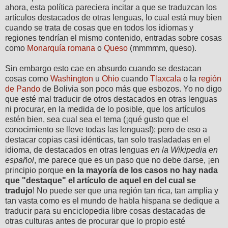
ahora, esta política pareciera incitar a que se traduzcan los
artículos destacados de otras lenguas, lo cual está muy bien
cuando se trata de cosas que en todos los idiomas y
regiones tendrían el mismo contenido, entradas sobre cosas
como
Monarquía romana
o
Queso
(mmmmm, queso).
Sin embargo esto cae en absurdo cuando se destacan
cosas como
Washington
u
Ohio
cuando
Tlaxcala
o la
región
de Pando
de Bolivia son poco más que esbozos. Yo no digo
que esté mal traducir de otros destacados en otras lenguas
ni procurar, en la medida de lo posible, que los artículos
estén bien, sea cual sea el tema (¡qué gusto que el
conocimiento se lleve todas las lenguas!); pero de eso a
destacar copias casi idénticas, tan solo trasladadas en el
idioma, de destacados en otras lenguas
en la Wikipedia en
español
, me parece que es un paso que no debe darse, ¡en
principio porque
en la mayoría de los casos no hay nada
que "destaque" el artículo de aquel en del cual se
tradujo
! No puede ser que una región tan rica, tan amplia y
tan vasta como es el mundo de habla hispana se dedique a
traducir para su enciclopedia libre cosas destacadas de
otras culturas antes de procurar que lo propio esté