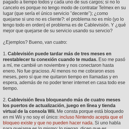
pagado a tiempo todos y cada uno de sus cargos; si no lo
cancelo es porque no tengo modo de contratar Telmex en su
lugar (que sería el único servicio "decente"); ¿como
quejarse si uno no es cliente?: el problema no es mío (yo lo
tengo todo en orden) el problema es de Cablevisión. Y ¿qué
mejor que quejarse de su servicio usando su servcio?
¿Ejemplos? Bueno, van cuatro:
1.
Cablevisión puede tardar más de tres meses en
reestablecer tu conexión cuando te mudas.
Eso me pasó
a mí, me cambié un noviembre y nos conectaron hasta
enero. No fue gracioso. Al menos no me cobraron esos
meses, pero sí que me quitaron tiempo en llamadas y en
espera, además de no poder tener internet en casa todo ese
tiempo.
2.
Cablevisión lleva bloqueando más de cuatro meses
los puertos de actualización, juego en línea y tienda
virtual de la consola Wii.
Me consta porque está bloquedo
en mi Wii y no soy el único:
incluso Nintendo acepta que el
bloqueo existe y que no pueden hacer nada
. Si uno habla
para quejarse es lo mismo: lo niegan, dicen que es