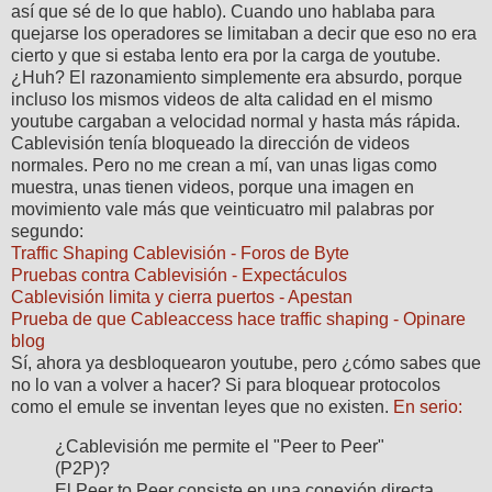
así que sé de lo que hablo). Cuando uno hablaba para
quejarse los operadores se limitaban a decir que eso no era
cierto y que si estaba lento era por la carga de youtube.
¿Huh? El razonamiento simplemente era absurdo, porque
incluso los mismos videos de alta calidad en el mismo
youtube cargaban a velocidad normal y hasta más rápida.
Cablevisión tenía bloqueado la dirección de videos
normales. Pero no me crean a mí, van unas ligas como
muestra, unas tienen videos, porque una imagen en
movimiento vale más que veinticuatro mil palabras por
segundo:
Traffic Shaping Cablevisión - Foros de Byte
Pruebas contra Cablevisión - Expectáculos
Cablevisión limita y cierra puertos - Apestan
Prueba de que Cableaccess hace traffic shaping - Opinare
blog
Sí, ahora ya desbloquearon youtube, pero ¿cómo sabes que
no lo van a volver a hacer? Si para bloquear protocolos
como el emule se inventan leyes que no existen.
En serio:
¿Cablevisión me permite el "Peer to Peer"
(P2P)?
El Peer to Peer consiste en una conexión directa