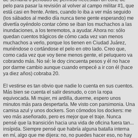
pelo para pasar la revisión al volver al campo militar #1, que
está casi en frente. Antes, cuando lo iba a ver más seguido
(los sábados al medio día nunca tiene gente esperando) me
divertía oyéndolo contar cómo se iban los muchachos a las
inundaciones, a los terremotos, a ayudar. Ahora no: sólo
quedan cuentos trágicos de cómo cada vez van menos
muchachos a verlo, porque los tienen en Ciudad Juárez,
muriéndose o cortándose el pelo en otro lado. Creo que,
como cada vez que voy tiene menos gente, el peluquero va
cobrando más. No sé: le doy cincuenta pesos y él no hace
por darme cambio aunque cuando empecé a ir con él (hace
ya diez años) cobraba 20.
El vestirse es tan obvio que nadie lo cuenta en sus cuentos.
Más bien se cuenta el salir desnudo, o con la ropa
equivocada. Mi mujer, mi ardilla, duerme, espero unos
minutos más para despertarla. Me visto con parsimonia. Una
camisa azul y unos dockers. Son cómodos los dockers: me
veo más aseñorado, pero es mejor que el traje. Nunca
pensé que la transición hacia una vida de oficina fuera tan...
insípida. Siempre pensé que habría alguna batalla interna
en mí, algo que me dijera: no, no puedes hacer eso, no hay