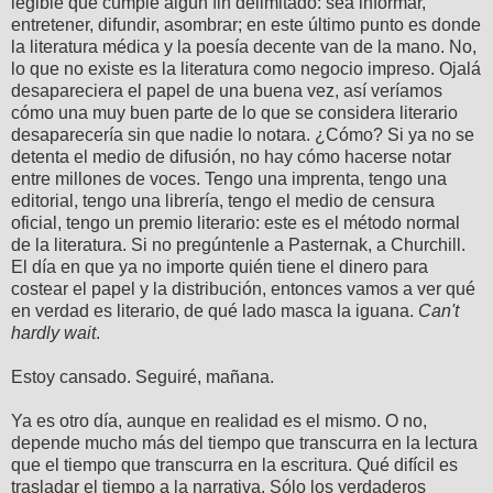
legible que cumple algún fin delimitado: sea informar,
entretener, difundir, asombrar; en este último punto es donde
la literatura médica y la poesía decente van de la mano. No,
lo que no existe es la literatura como negocio impreso. Ojalá
desapareciera el papel de una buena vez, así veríamos
cómo una muy buen parte de lo que se considera literario
desaparecería sin que nadie lo notara. ¿Cómo? Si ya no se
detenta el medio de difusión, no hay cómo hacerse notar
entre millones de voces. Tengo una imprenta, tengo una
editorial, tengo una librería, tengo el medio de censura
oficial, tengo un premio literario: este es el método normal
de la literatura. Si no pregúntenle a Pasternak, a Churchill.
El día en que ya no importe quién tiene el dinero para
costear el papel y la distribución, entonces vamos a ver qué
en verdad es literario, de qué lado masca la iguana.
Can't
hardly wait
.
Estoy cansado. Seguiré, mañana.
Ya es otro día, aunque en realidad es el mismo. O no,
depende mucho más del tiempo que transcurra en la lectura
que el tiempo que transcurra en la escritura. Qué difícil es
trasladar el tiempo a la narrativa. Sólo los verdaderos