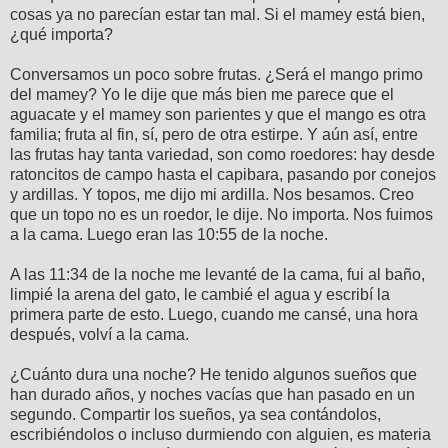
cosas ya no parecían estar tan mal. Si el mamey está bien,
¿qué importa?
Conversamos un poco sobre frutas. ¿Será el mango primo
del mamey? Yo le dije que más bien me parece que el
aguacate y el mamey son parientes y que el mango es otra
familia; fruta al fin, sí, pero de otra estirpe. Y aún así, entre
las frutas hay tanta variedad, son como roedores: hay desde
ratoncitos de campo hasta el capibara, pasando por conejos
y ardillas. Y topos, me dijo mi ardilla. Nos besamos. Creo
que un topo no es un roedor, le dije. No importa. Nos fuimos
a la cama. Luego eran las 10:55 de la noche.
A las 11:34 de la noche me levanté de la cama, fui al baño,
limpié la arena del gato, le cambié el agua y escribí la
primera parte de esto. Luego, cuando me cansé, una hora
después, volví a la cama.
¿Cuánto dura una noche? He tenido algunos sueños que
han durado años, y noches vacías que han pasado en un
segundo. Compartir los sueños, ya sea contándolos,
escribiéndolos o incluso durmiendo con alguien, es materia