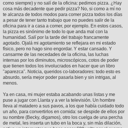
como siempre) y no salí de la oficina: pedimos pizza. ¿Hay
cosa más decadente que pedir pizza? No, si como a mí no
te alcanza de todos modos para comer pizza todos los días
a pesar de tener tanto trabajo que no puedes salir de la
oficina para ir a casa a comer, por ejemplo. En estos casos,
la pizza es sinónimo de todo lo que anda mal con la
humanidad. Salí por la tarde del trabajo francamente
agotado. Ojalá mi agotamiento se reflejara en mi estado
físico, pero no hago sino engordar. Y estar cansado. Y
cansarme de las necedades de la oficina, las luchas
internas por los diminutos, microscópicos, cotos de poder
que tienen todos los involucrados en hacer que un libro
"aparezca". Noticia, queridos co-laboradores: todo esto es
absurdo, sería mejor poder pasarla bien y sin intrigas, al
menos.
Ya en casa, mi mujer estaba acabando unas listas y me
puse a jugar con Llanta y a ver la televisión. Un hombre
lleva al matadero a sus pavos, a los que había cuidado todo
un año, para convertirlos en comida: se despide de ellos por
su nombre (Becky, digamos), otro los cuelga de una percha
de metal, les inserta un tubo en la boca y, sin más dilación,