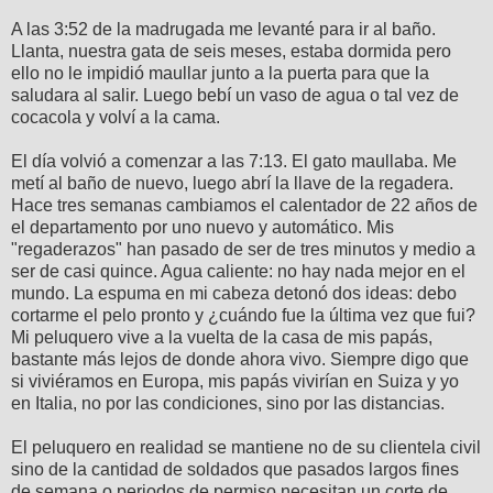
A las 3:52 de la madrugada me levanté para ir al baño.
Llanta, nuestra gata de seis meses, estaba dormida pero
ello no le impidió maullar junto a la puerta para que la
saludara al salir. Luego bebí un vaso de agua o tal vez de
cocacola y volví a la cama.
El día volvió a comenzar a las 7:13. El gato maullaba. Me
metí al baño de nuevo, luego abrí la llave de la regadera.
Hace tres semanas cambiamos el calentador de 22 años de
el departamento por uno nuevo y automático. Mis
"regaderazos" han pasado de ser de tres minutos y medio a
ser de casi quince. Agua caliente: no hay nada mejor en el
mundo. La espuma en mi cabeza detonó dos ideas: debo
cortarme el pelo pronto y ¿cuándo fue la última vez que fui?
Mi peluquero vive a la vuelta de la casa de mis papás,
bastante más lejos de donde ahora vivo. Siempre digo que
si viviéramos en Europa, mis papás vivirían en Suiza y yo
en Italia, no por las condiciones, sino por las distancias.
El peluquero en realidad se mantiene no de su clientela civil
sino de la cantidad de soldados que pasados largos fines
de semana o periodos de permiso necesitan un corte de