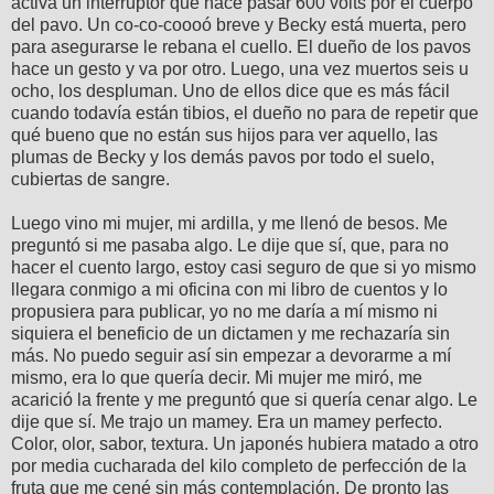
activa un interruptor que hace pasar 600 volts por el cuerpo
del pavo. Un co-co-coooó breve y Becky está muerta, pero
para asegurarse le rebana el cuello. El dueño de los pavos
hace un gesto y va por otro. Luego, una vez muertos seis u
ocho, los despluman. Uno de ellos dice que es más fácil
cuando todavía están tibios, el dueño no para de repetir que
qué bueno que no están sus hijos para ver aquello, las
plumas de Becky y los demás pavos por todo el suelo,
cubiertas de sangre.
Luego vino mi mujer, mi ardilla, y me llenó de besos. Me
preguntó si me pasaba algo. Le dije que sí, que, para no
hacer el cuento largo, estoy casi seguro de que si yo mismo
llegara conmigo a mi oficina con mi libro de cuentos y lo
propusiera para publicar, yo no me daría a mí mismo ni
siquiera el beneficio de un dictamen y me rechazaría sin
más. No puedo seguir así sin empezar a devorarme a mí
mismo, era lo que quería decir. Mi mujer me miró, me
acarició la frente y me preguntó que si quería cenar algo. Le
dije que sí. Me trajo un mamey. Era un mamey perfecto.
Color, olor, sabor, textura. Un japonés hubiera matado a otro
por media cucharada del kilo completo de perfección de la
fruta que me cené sin más contemplación. De pronto las