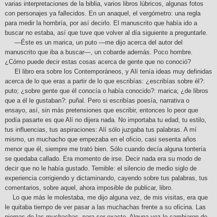
varias interpretaciones de la biblia, varios libros lúbricos, algunas fotos
con personajes ya fallecidos. En un anaquel, el vergómetro: una regla
para medir la hombría, por así decirlo. El manuscrito que había ido a
buscar no estaba, así que tuve que volver al día siguiente a preguntarle.
—Éste es un marica, un puto —me dijo acerca del autor del
manuscrito que iba a buscar—, un cobarde además. Poco hombre.
¿Cómo puede decir estas cosas acerca de gente que no conoció?
El libro era sobre los Contemporáneos, y Alí tenía ideas muy definidas
acerca de lo que eras a partir de lo que escribías: ¿escribías sobre él?:
puto; ¿sobre gente que él conocía o había conocido?: marica; ¿de libros
que a él le gustaban?: puñal. Pero si escribías poesía, narrativa o
ensayo, así, sin más pretensiones que escribir, entonces lo peor que
podía pasarte es que Alí no dijera nada. No importaba tu edad, tu estilo,
tus influencias, tus aspiraciones: Alí sólo juzgaba tus palabras. A mí
mismo, un muchacho que empezaba en el oficio, casi sesenta años
menor que él, siempre me trató bien. Sólo cuando decía alguna tontería
se quedaba callado. Era momento de irse. Decir nada era su modo de
decir que no le había gustado. Temible: el silencio de medio siglo de
experiencia corrigiendo y dictaminando, cayendo sobre tus palabras, tus
comentarios, sobre aquel, ahora imposible de publicar, libro.
Lo que más le molestaba, me dijo alguna vez, de mis visitas, era que
le quitaba tiempo de ver pasar a las muchachas frente a su oficina. Las
piernas de las muchachas, para ser exacto. Alguna vez lo cambiaron de