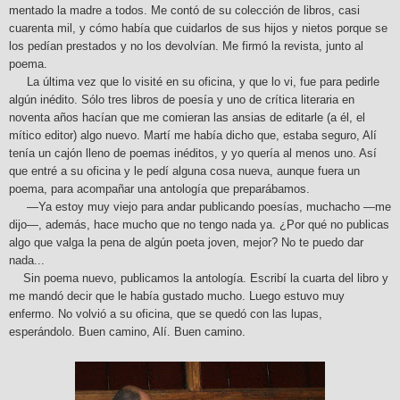
mentado la madre a todos. Me contó de su colección de libros, casi
cuarenta mil, y cómo había que cuidarlos de sus hijos y nietos porque se
los pedían prestados y no los devolvían. Me firmó la revista, junto al
poema.
La última vez que lo visité en su oficina, y que lo vi, fue para pedirle
algún inédito. Sólo tres libros de poesía y uno de crítica literaria en
noventa años hacían que me comieran las ansias de editarle (a él, el
mítico editor) algo nuevo. Martí me había dicho que, estaba seguro, Alí
tenía un cajón lleno de poemas inéditos, y yo quería al menos uno. Así
que entré a su oficina y le pedí alguna cosa nueva, aunque fuera un
poema, para acompañar una antología que preparábamos.
—Ya estoy muy viejo para andar publicando poesías, muchacho —me
dijo—, además, hace mucho que no tengo nada ya. ¿Por qué no publicas
algo que valga la pena de algún poeta joven, mejor? No te puedo dar
nada...
Sin poema nuevo, publicamos la antología. Escribí la cuarta del libro y
me mandó decir que le había gustado mucho. Luego estuvo muy
enfermo. No volvió a su oficina, que se quedó con las lupas,
esperándolo. Buen camino, Alí. Buen camino.