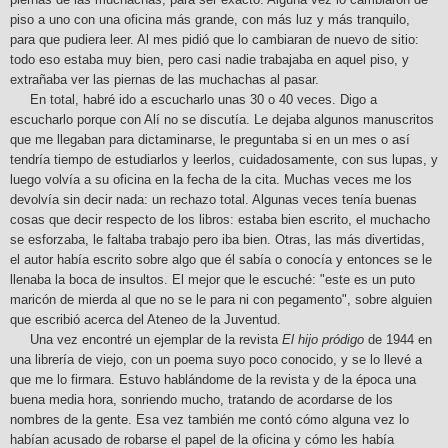
piso a uno con una oficina más grande, con más luz y más tranquilo,
para que pudiera leer. Al mes pidió que lo cambiaran de nuevo de sitio:
todo eso estaba muy bien, pero casi nadie trabajaba en aquel piso, y
extrañaba ver las piernas de las muchachas al pasar.
En total, habré ido a escucharlo unas 30 o 40 veces. Digo a
escucharlo porque con Alí no se discutía. Le dejaba algunos manuscritos
que me llegaban para dictaminarse, le preguntaba si en un mes o así
tendría tiempo de estudiarlos y leerlos, cuidadosamente, con sus lupas, y
luego volvía a su oficina en la fecha de la cita. Muchas veces me los
devolvía sin decir nada: un rechazo total. Algunas veces tenía buenas
cosas que decir respecto de los libros: estaba bien escrito, el muchacho
se esforzaba, le faltaba trabajo pero iba bien. Otras, las más divertidas,
el autor había escrito sobre algo que él sabía o conocía y entonces se le
llenaba la boca de insultos. El mejor que le escuché: "este es un puto
maricón de mierda al que no se le para ni con pegamento", sobre alguien
que escribió acerca del Ateneo de la Juventud.
Una vez encontré un ejemplar de la revista
El hijo pródigo
de 1944 en
una librería de viejo, con un poema suyo poco conocido, y se lo llevé a
que me lo firmara. Estuvo hablándome de la revista y de la época una
buena media hora, sonriendo mucho, tratando de acordarse de los
nombres de la gente. Esa vez también me contó cómo alguna vez lo
habían acusado de robarse el papel de la oficina y cómo les había