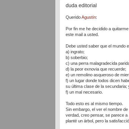
duda editorial
Querido
Agustín
:
Por fin me he decidido a quitarme
este mail a usted.
Debe usted saber que el mundo edi
a) ingrato;
b) soberbio;
c) una perra malagradecida parida
d) la peor exnovia que recuerde;
e) un remolino asqueroso de mier
f) un lugar donde todos dicen hab
su última clase de la secundaria; 
f) un mal necesario.
Todo esto es al mismo tiempo.
Sin embargo, el ver el nombre de
verdad, creo pensar, se parece a a
planté un árbol, pero la satisfacci