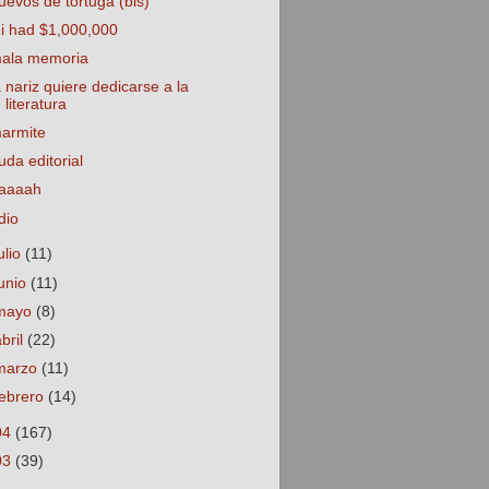
uevos de tortuga (bis)
f i had $1,000,000
ala memoria
a nariz quiere dedicarse a la
literatura
armite
uda editorial
aaaah
dio
ulio
(11)
junio
(11)
mayo
(8)
abril
(22)
marzo
(11)
febrero
(14)
04
(167)
03
(39)