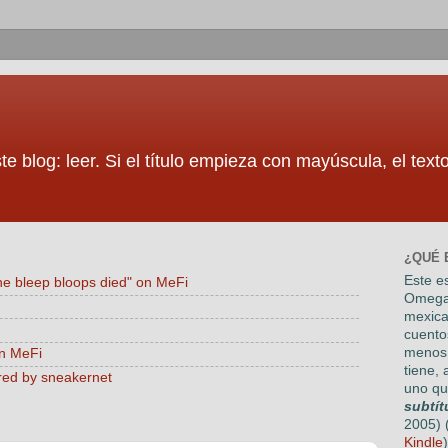
te blog: leer. Si el título empieza con mayúscula, el tex
¿QUÉ 
Este es
he bleep bloops died" on MeFi
Omega
mexica
cuento
menos 
on MeFi
tiene, 
red by sneakernet
uno qu
subtít
2005) 
Kindle