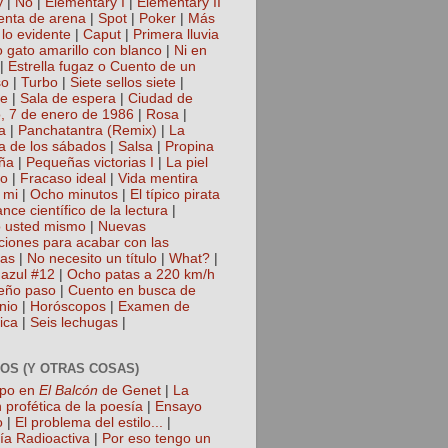
y
|
No
|
Elementary I
|
Elementary II
nta de arena
|
Spot
|
Poker
|
Más
 lo evidente
|
Caput
|
Primera lluvia
 gato amarillo con blanco
|
Ni en
|
Estrella fugaz o Cuento de un
so
|
Turbo
|
Siete sellos siete
|
te
|
Sala de espera
|
Ciudad de
, 7 de enero de 1986
|
Rosa
|
a
|
Panchatantra (Remix)
|
La
a de los sábados
|
Salsa
|
Propina
ña
|
Pequeñas victorias I
|
La piel
lo
|
Fracaso ideal
|
Vida mentira
 mi
|
Ocho minutos
|
El típico pirata
nce científico de la lectura
|
 usted mismo
|
Nuevas
cciones para acabar con las
gas
|
No necesito un título
|
What?
|
azul #12
|
Ocho patas a 220 km/h
eño paso
|
Cuento en busca de
nio
|
Horóscopos
|
Examen de
ica
|
Seis lechugas
|
OS (Y OTRAS COSAS)
mpo en
El Balcón
de Genet
|
La
 profética de la poesía
|
Ensayo
o
|
El problema del estilo...
|
ía Radioactiva
|
Por eso tengo un