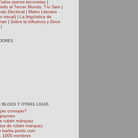
Todos somos terroristas
|
nido al Tercer Mundo, Tío Sam
|
sto Electoral
|
Metro Literario
o visual)
|
La lingüística de
man
|
Sobre la influenza y
Doce
|
DORES
 BLOGS Y OTRAS LIGAS
pio cronopio?
k psymex
de rubén márquez
tos de rubén márquez
 barba punto com
l, 1000 nombres