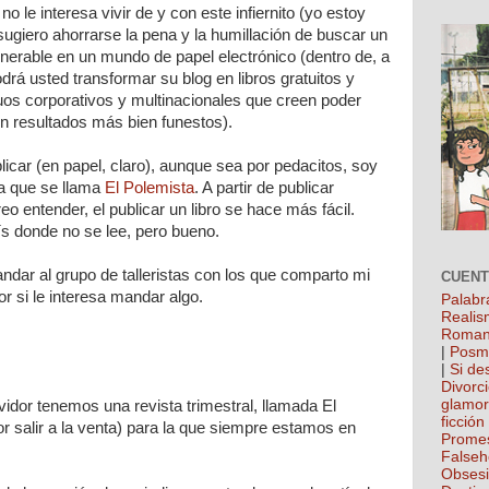
o le interesa vivir de y con este infiernito (yo estoy
 sugiero ahorrarse la pena y la humillación de buscar un
venerable en un mundo de papel electrónico (dentro de, a
drá usted transformar su blog en libros gratuitos y
uos corporativos y multinacionales que creen poder
n resultados más bien funestos).
licar (en papel, claro), aunque sea por pedacitos, soy
ta que se llama
El Polemista
. A partir de publicar
eo entender, el publicar un libro se hace más fácil.
ís donde no se lee, pero bueno.
dar al grupo de talleristas con los que comparto mi
CUEN
or si le interesa mandar algo.
Palabr
Realis
Roman
|
Posm
|
Si de
Divorc
glamo
idor tenemos una revista trimestral, llamada El
ficción
 salir a la venta) para la que siempre estamos en
Prome
False
Obses