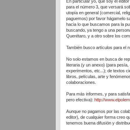
En particular yo, que soy el edito
para el número 3, que versará so
utopía en general (comercial, relig
paguemos) por favor hágamelo sabe
hacia lo que buscamos para la pu
buscando, ya tengo a una persona
Querétaro, y a otro sobre los co
También busco artículos para el 
No solo estamos en busca de rep
literaria (y un anexo) (para pesía
experimentos, etc...); de textos c
libros, películas, arte y fenómeno
colaboraciones.
Para más informes, y para satisfa
pero efectiva):
http://www.elpolem
Aunque no pagamos por las colabo
editor), de cualquier forma creo 
tenemos buena difusión y distribuc