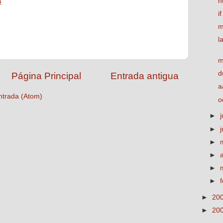
h
4
i
m
l
m
d
Página Principal
Entrada antigua
a
ntrada (Atom)
o
►
j
►
►
►
►
►
►
20
►
20