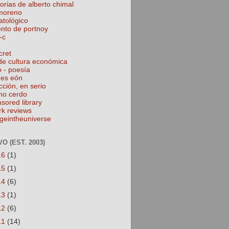
torias de alberto chimal
 moreno
atológico
ento de portnoy
-c
cret
de cultura económica
o - poesía
nes eón
cción, en serio
no cerdo
nsored library
rk reviews
geintheuniverse
O (EST. 2003)
16
(1)
15
(1)
14
(6)
13
(1)
12
(6)
11
(14)