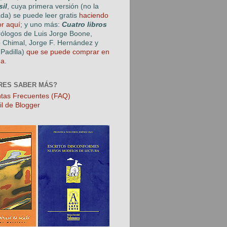
sil
, cuya primera versión (no la
ada) se puede leer gratis
haciendo
or aquí
; y uno más:
Cuatro libros
rólogos de Luis Jorge Boone,
o Chimal, Jorge F. Hernández y
Padilla)
que se puede comprar en
ga
.
RES SABER MÁS?
tas Frecuentes (FAQ)
il de Blogger