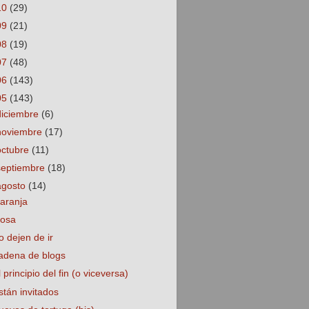
10
(29)
09
(21)
08
(19)
07
(48)
06
(143)
05
(143)
diciembre
(6)
noviembre
(17)
octubre
(11)
septiembre
(18)
agosto
(14)
aranja
osa
o dejen de ir
adena de blogs
l principio del fin (o viceversa)
stán invitados