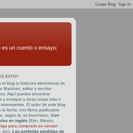
to es un cuento o ensayo;
ES ESTO?
 el blog (o bitácora electrónica) de
r Martínez
, editor y escritor
no. Aquí puedes encontrar
s y ensayos y otras cosas más o
interesantes. El autor de este blog
a la fecha, tres libros publicados:
e, según él, es buenísimo,
Con
ulos en inglés
(Eón, México,
(
liga para comprarlo en versión
); otro,
Las porterías perdidas de