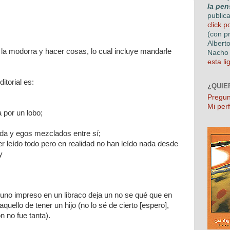
la pen
public
click p
(con p
Albert
 la modorra y hacer cosas, lo cual incluye mandarle
Nacho 
esta li
torial es:
¿QUIE
Pregun
Mi perf
 por un lobo;
da y egos mezclados entre sí;
er leído todo pero en realidad no han leído nada desde
y
 uno impreso en un libraco deja un no se qué que en
quello de tener un hijo (no lo sé de cierto [espero],
ón no fue tanta).