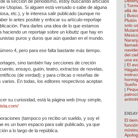
Destin
r de la sección de periodismo, estoy buscando artículos
|
Torme
bre Utopías. Si alguien está versado o sabe de alguna
allá de
iosa, etc.), y le interesa salir publicado (aunque no
|
Busco
r lo antes posible y enfocar su artículo-reportaje
Plutón
solo u
blicación. Para darles una idea de lo que estamos
Mutan
 haciendo un reportaje sobre un kibuttz que hay en
México
munistas puros y duros que aún quedan en el mundo.
Naranj
llamad
navide
número 4, pero para ese falta bastante más tiempo.
del cie
una es
ortages, sino también hay secciones de creción
|
El ava
, cuento, ensayo, guión, teatro, extractos de novelas,
Hágalo
instru
ientíficos (de verdad); y para críticas o reseñas de
hormi
s varios. En todas, los editores respectivos aceptan
Sueño 
|
Pequ
patroci
aritmét
cer su curiosidad, está la página web (muy simple,
ista.com/
ENSAY
raciones (tampoco yo recibo un sueldo, y soy el
El tie
que es un buen espacio para salir publicado, ya que
función
mínim
ión a lo largo de la república.
Apolog