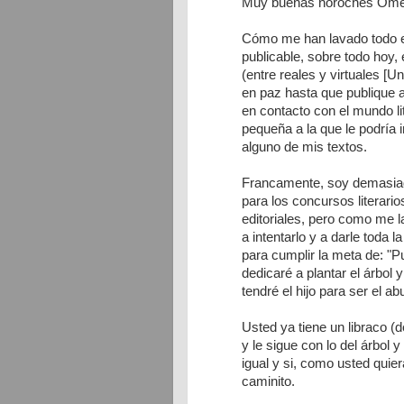
Muy buenas noroches Ome
Cómo me han lavado todo es
publicable, sobre todo hoy,
(entre reales y virtuales [U
en paz hasta que publique a
en contacto con el mundo lit
pequeña a la que le podría i
alguno de mis textos.
Francamente, soy demasiado
para los concursos literari
editoriales, pero como me l
a intentarlo y a darle toda 
para cumplir la meta de: "P
dedicaré a plantar el árbol 
tendré el hijo para ser el a
Usted ya tiene un libraco (
y le sigue con lo del árbol y 
igual y si, como usted quie
caminito.