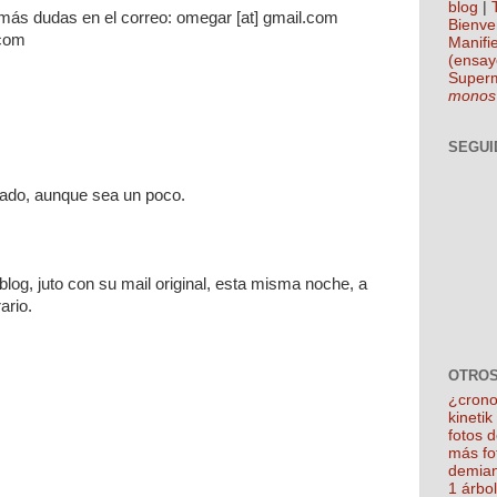
blog
|
 más dudas en el correo: omegar [at] gmail.com
Bienve
.com
Manifie
(ensay
Super
monos
SEGUI
dado, aunque sea un poco.
blog, juto con su mail original, esta misma noche, a
ario.
OTROS
¿crono
kineti
fotos 
más fo
demian
1 árbo