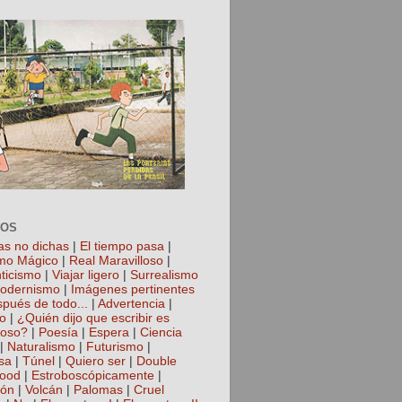
TOS
as no dichas
|
El tiempo pasa
|
mo Mágico
|
Real Maravilloso
|
ticismo
|
Viajar ligero
|
Surrealismo
odernismo
|
Imágenes pertinentes
spués de todo...
|
Advertencia
|
io
|
¿Quién dijo que escribir es
roso?
|
Poesía
|
Espera
|
Ciencia
|
Naturalismo
|
Futurismo
|
sa
|
Túnel
|
Quiero ser
|
Double
hood
|
Estroboscópicamente
|
ión
|
Volcán
|
Palomas
|
Cruel