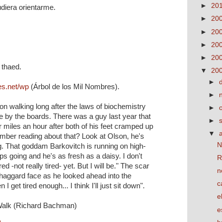
►
20
diera orientarme.
►
20
►
20
►
20
►
20
 thaed.
▼
20
►
es.net/wp
(Árbol de los Mil Nombres).
►
on walking long after the laws of biochemistry
►
 by the boards. There was a guy last year that
►
r miles an hour after both of his feet cramped up
▼
mber reading about that? Look at Olson, he's
N
g. That goddam Barkovitch is running on high-
s going and he's as fresh as a daisy. I don't
R
red -not really tired- yet. But I will be." The scar
n
s haggard face as he looked ahead into the
c
I get tired enough... I think I'll just sit down".
e
Walk (Richard Bachman)
e