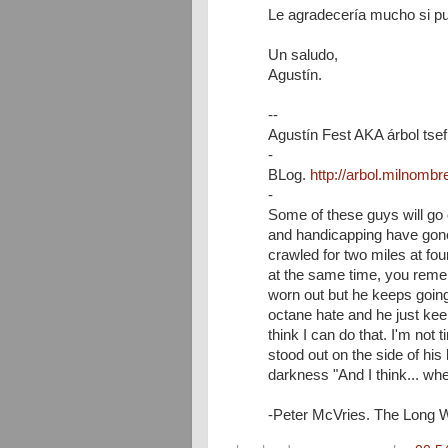
Le agradecería mucho si pu
Un saludo,
Agustín.
--
Agustín Fest AKA árbol tsef
-
BLog.
http://arbol.milnombr
-
Some of these guys will go 
and handicapping have gone
crawled for two miles at fou
at the same time, you reme
worn out but he keeps goin
octane hate and he just keep
think I can do that. I'm not ti
stood out on the side of hi
darkness "And I think... when 
-Peter McVries. The Long 