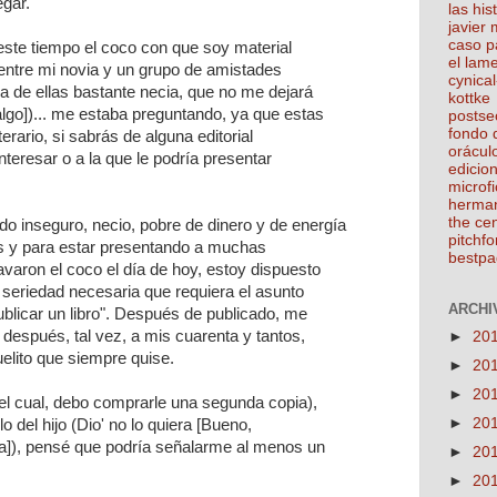
gar.
las his
javier
caso p
te tiempo el coco con que soy material
el lam
 entre mi novia y un grupo de amistades
cynical
na de ellas bastante necia, que no me dejará
kottke
lgo])... me estaba preguntando, ya que estas
postse
fondo 
erario, si sabrás de alguna editorial
orácul
nteresar o a la que le podría presentar
edicio
microfi
herma
the ce
 inseguro, necio, pobre de dinero y de energía
pitchfo
os y para estar presentando a muchas
bestpa
avaron el coco el día de hoy, estoy dispuesto
la seriedad necesaria que requiera el asunto
ARCHIV
ublicar un libro". Después de publicado, me
y después, tal vez, a mis cuarenta y tantos,
►
20
buelito que siempre quise.
►
20
►
20
del cual, debo comprarle una segunda copia),
►
20
lo del hijo (Dio' no lo quiera [Bueno,
ra]), pensé que podría señalarme al menos un
►
20
►
20