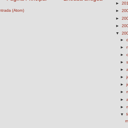
►
20
ntrada (Atom)
►
20
►
20
►
20
▼
20
►
►
►
►
►
►
j
►
►
►
►
▼
m