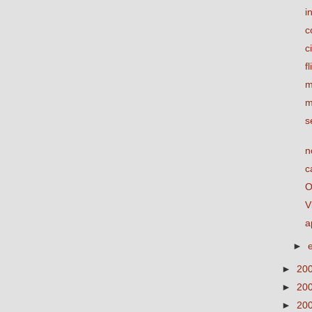
i
c
c
fl
m
m
s
n
c
O
V
a
►
►
20
►
20
►
20