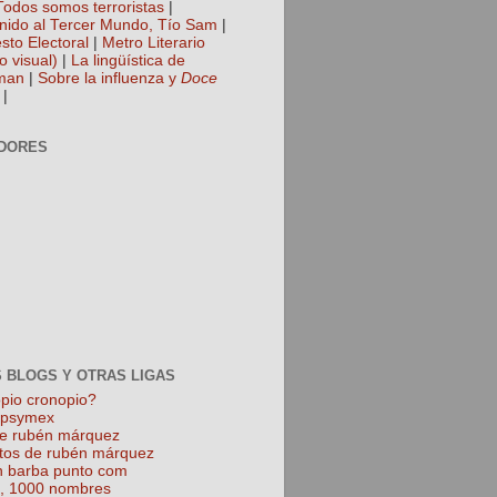
Todos somos terroristas
|
nido al Tercer Mundo, Tío Sam
|
sto Electoral
|
Metro Literario
o visual)
|
La lingüística de
man
|
Sobre la influenza y
Doce
|
DORES
 BLOGS Y OTRAS LIGAS
pio cronopio?
k psymex
de rubén márquez
tos de rubén márquez
 barba punto com
l, 1000 nombres