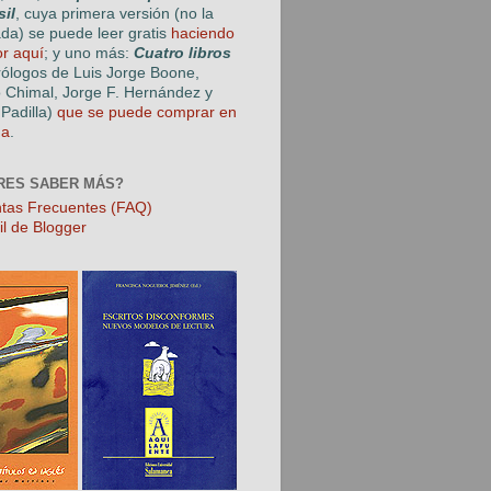
sil
, cuya primera versión (no la
ada) se puede leer gratis
haciendo
or aquí
; y uno más:
Cuatro libros
rólogos de Luis Jorge Boone,
o Chimal, Jorge F. Hernández y
Padilla)
que se puede comprar en
ga
.
RES SABER MÁS?
tas Frecuentes (FAQ)
il de Blogger