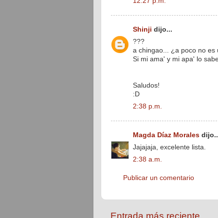
12:27 p.m.
Shinji
dijo...
???
a chingao... ¿a poco no es u
Si mi ama' y mi apa' lo sabe
Saludos!
:D
2:38 p.m.
Magda Díaz Morales
dijo..
Jajajaja, excelente lista.
2:38 a.m.
Publicar un comentario
Entrada más reciente