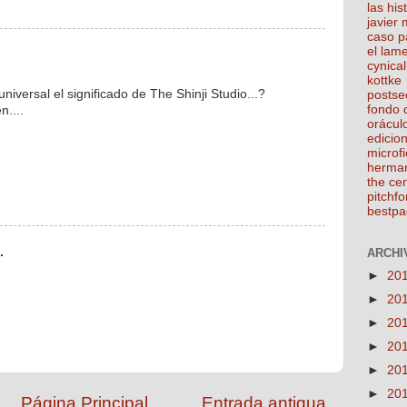
las his
javier
caso p
el lam
cynical
kottke
niversal el significado de The Shinji Studio...?
postse
fondo 
n....
orácul
edicio
microfi
herma
the ce
pitchfo
bestpa
.
ARCHIV
►
20
►
20
►
20
►
20
►
20
►
20
Página Principal
Entrada antigua