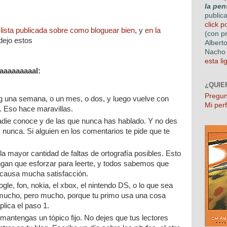
la pen
l
public
click p
 lista publicada sobre como bloguear bien
, y
en la
(con p
 dejo estos
Albert
Nacho 
esta li
aaaaaaaaal:
¿QUIE
Pregun
log una semana, o un mes, o dos, y luego vuelve con
Mi perf
s. Eso hace maravillas.
die conoce y de las que nunca has hablado. Y no des
s nunca. Si alguien en los comentarios te pide que te
la mayor cantidad de faltas de ortografía posibles. Esto
ngan que esforzar para leerte, y todos sabemos que
o causa mucha satisfacción.
ogle, fon, nokia, el xbox, el nintendo DS, o lo que sea
mucho, pero mucho, porque tu primo usa una cosa
plica el paso 1.
antengas un tópico fijo. No dejes que tus lectores