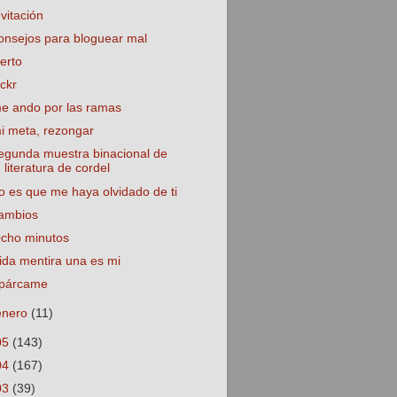
nvitación
onsejos para bloguear mal
ierto
ickr
e ando por las ramas
i meta, rezongar
egunda muestra binacional de
literatura de cordel
o es que me haya olvidado de ti
ambios
cho minutos
ida mentira una es mi
párcame
enero
(11)
05
(143)
04
(167)
03
(39)