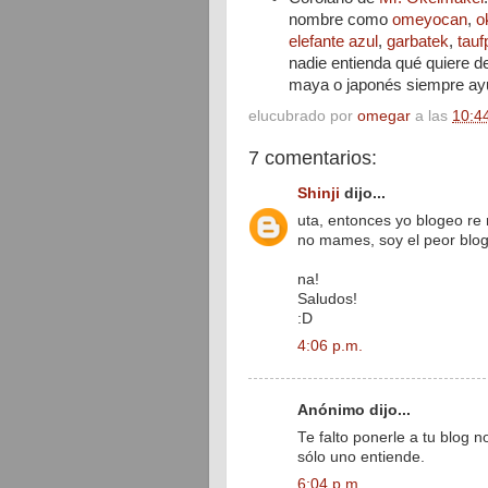
nombre como
omeyocan
,
o
elefante azul
,
garbatek
,
tauf
nadie entienda qué quiere de
maya o japonés siempre ay
elucubrado por
omegar
a las
10:4
7 comentarios:
Shinji
dijo...
uta, entonces yo blogeo re r
no mames, soy el peor blog
na!
Saludos!
:D
4:06 p.m.
Anónimo dijo...
Te falto ponerle a tu blo
sólo uno entiende.
6:04 p.m.