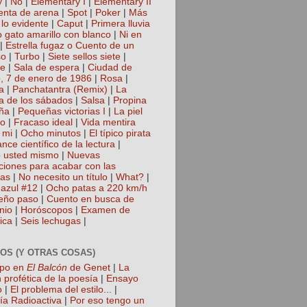
y
|
No
|
Elementary I
|
Elementary II
nta de arena
|
Spot
|
Poker
|
Más
 lo evidente
|
Caput
|
Primera lluvia
 gato amarillo con blanco
|
Ni en
|
Estrella fugaz o Cuento de un
so
|
Turbo
|
Siete sellos siete
|
te
|
Sala de espera
|
Ciudad de
, 7 de enero de 1986
|
Rosa
|
a
|
Panchatantra (Remix)
|
La
a de los sábados
|
Salsa
|
Propina
ña
|
Pequeñas victorias I
|
La piel
lo
|
Fracaso ideal
|
Vida mentira
 mi
|
Ocho minutos
|
El típico pirata
nce científico de la lectura
|
 usted mismo
|
Nuevas
cciones para acabar con las
gas
|
No necesito un título
|
What?
|
azul #12
|
Ocho patas a 220 km/h
eño paso
|
Cuento en busca de
nio
|
Horóscopos
|
Examen de
ica
|
Seis lechugas
|
OS (Y OTRAS COSAS)
mpo en
El Balcón
de Genet
|
La
 profética de la poesía
|
Ensayo
o
|
El problema del estilo...
|
ía Radioactiva
|
Por eso tengo un