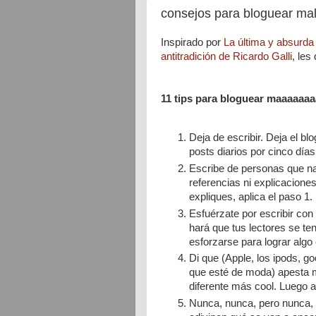
consejos para bloguear ma
Inspirado por
La última y absurda
antitradición de Ricardo Galli
, les
11 tips para bloguear maaaaaaa
Deja de escribir. Deja el b
posts diarios por cinco día
Escribe de personas que na
referencias ni explicacione
expliques, aplica el paso 1.
Esfuérzate por escribir con 
hará que tus lectores se te
esforzarse para lograr alg
Di que (Apple, los ipods, go
que esté de moda) apesta 
diferente más cool. Luego a
Nunca, nunca, pero nunca, m