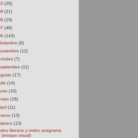
10
(29)
09
(21)
08
(19)
07
(48)
06
(143)
diciembre
(6)
noviembre
(12)
octubre
(7)
septiembre
(11)
agosto
(17)
ulio
(14)
junio
(10)
mayo
(18)
abril
(11)
marzo
(13)
febrero
(13)
etro literario y metro anagrama
(ensayo visual)