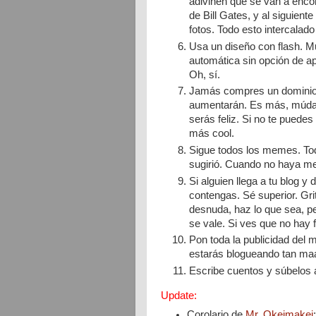
adivinen qué se van a encont
de Bill Gates, y al siguient
fotos. Todo esto intercalado
Usa un diseño con flash. M
automática sin opción de a
Oh, sí.
Jamás compres un dominio. 
aumentarán. Es más, múdat
serás feliz. Si no te puede
más cool.
Sigue todos los memes. Todo
sugirió. Cuando no haya me
Si alguien llega a tu blog y
contengas. Sé superior. Gr
desnuda, haz lo que sea, pe
se vale. Si ves que no hay 
Pon toda la publicidad del
estarás blogueando tan ma
Escribe cuentos y súbelos a 
Update:
Corolario de
Mr. Okeimakei