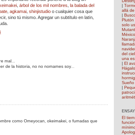
Destin
keimakei
,
árbol de los mil nombres
,
la balada del
|
Torme
allá de
pate
,
agkamai
,
shinjistudio
o cualquier cosa que
|
Busco
cir, sino tú mismo. Agregar un subtítulo en latín,
Plutón
uda.
solo u
Mutan
4
México
Naranj
llamad
navide
del cie
una es
e mal...
|
El ava
er de la historia, no no nomames soy...
Hágalo
instru
hormi
Sueño 
|
Pequ
patroci
aritmét
ENSAY
El tie
g nombre como Omeyocan, okeimakei, o fumadas que
función
mínim
Apolog