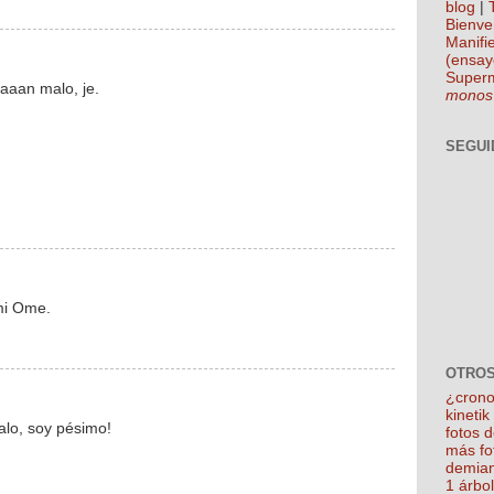
blog
|
Bienve
Manifie
(ensay
Super
aaaan malo, je.
monos
SEGUI
 mi Ome.
OTROS
¿crono
kineti
alo, soy pésimo!
fotos 
más fo
demian
1 árbo