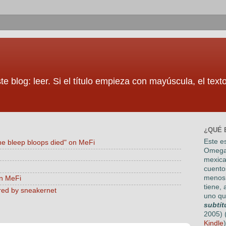
te blog: leer. Si el título empieza con mayúscula, el tex
¿QUÉ 
Este es
he bleep bloops died" on MeFi
Omega
mexica
cuento
menos 
on MeFi
tiene, 
red by sneakernet
uno qu
subtít
2005) 
Kindle