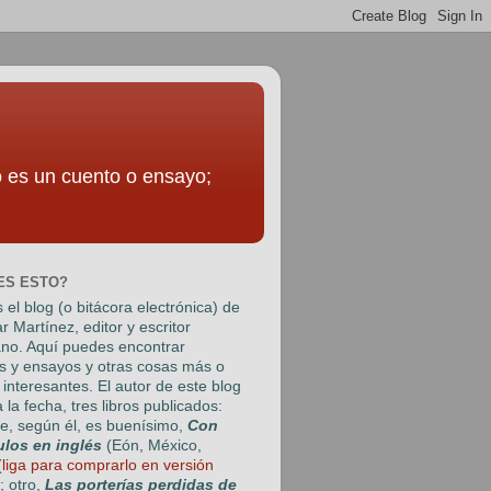
to es un cuento o ensayo;
ES ESTO?
 el blog (o bitácora electrónica) de
r Martínez
, editor y escritor
no. Aquí puedes encontrar
s y ensayos y otras cosas más o
interesantes. El autor de este blog
a la fecha, tres libros publicados:
e, según él, es buenísimo,
Con
ulos en inglés
(Eón, México,
(
liga para comprarlo en versión
); otro,
Las porterías perdidas de