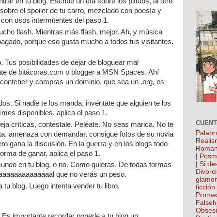
rar en tu blog. Escribe un día sobre los pitufos, al otro
e sobre el spoiler de tu carro, mezclado con poesía y
 con usos intermitentes del paso 1.
ucho flash. Mientras más flash, mejor. Ah, y música
pagado, porque eso gusta mucho a todos tus visitantes.
Tus posibilidades de dejar de bloguear mal
e de bitácoras.com o blogger a MSN Spaces. Ahí
s contener y compras un dominio, que sea un .org, es
s. Si nadie te los manda, invéntate que alguien te los
mes disponibles, aplica el paso 1.
CUEN
 deja críticas, contéstale. Peléate. No seas marica. No te
Palabr
ita, amenaza con demandar, consigue fotos de su novia
Realis
ro gana la discusión. En la guerra y en los blogs todo
Roman
forma de ganar, aplica el paso 1.
|
Posm
|
Si de
 mundo en tu blog, o no. Como quieras. De todas formas
Divorc
aaaaaaaaaaaaaal que no verás un peso.
glamo
tu blog. Luego intenta vender tu libro.
ficción
Prome
False
Obses
: Es importante recordar ponerle a tu blog un