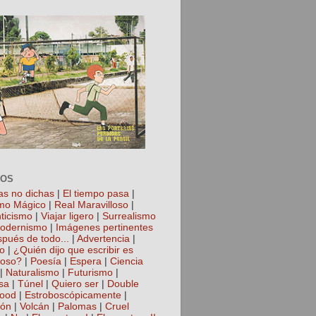
TOS
as no dichas
|
El tiempo pasa
|
mo Mágico
|
Real Maravilloso
|
ticismo
|
Viajar ligero
|
Surrealismo
odernismo
|
Imágenes pertinentes
spués de todo...
|
Advertencia
|
io
|
¿Quién dijo que escribir es
roso?
|
Poesía
|
Espera
|
Ciencia
|
Naturalismo
|
Futurismo
|
sa
|
Túnel
|
Quiero ser
|
Double
hood
|
Estroboscópicamente
|
ión
|
Volcán
|
Palomas
|
Cruel