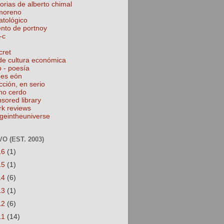
torias de alberto chimal
 moreno
atológico
ento de portnoy
-c
cret
de cultura económica
o - poesía
nes eón
cción, en serio
no cerdo
nsored library
rk reviews
geintheuniverse
O (EST. 2003)
16
(1)
15
(1)
14
(6)
13
(1)
12
(6)
11
(14)