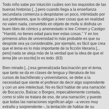
Todo niño sabe por intuición cuáles son los requisitos de las
buenas historias [...] pero cuando llega a la enseñanza
secundaria comienza a despistarse un poco, intimidado por
sus profesores, que lo obligan a leer cosas que en realidad
no valen nada, convertido en objeto de mofa si disfruta un
buen libro de cómics y amonestado si lee
Crimen y Castigo
:
"Harold, no tienes edad para leer estas cosas." Y en los
primeros años de universidad lo más probable es que su
despiste sea ya considerable, por ejemplo, es fácil que crea
que el
tema
es lo más importante de la ficción literaria [...
pero] nada se aleja más de la verdad que la idea de que el
tema
[de un escrito] lo es todo. (63)
Bien mirado [...] esa generalizada fascinación por el
tema
,
que tanto se da en clases de lengua y literatura de los
cursos de bachillerato y universitarios, se debe a la
necesidad que siente el profesor de decir algo soprendente
y con un aire intelectual. No es fácil hablar de una narración
de Bocaccio, Balzac o Borges, impecablemente contada,
como si sólo se tratara de eso, de una narración; y puesto
que todas las narraciones significan
algo
--a veces muy
extraño y sorprendente--, la tentación de hablar de su