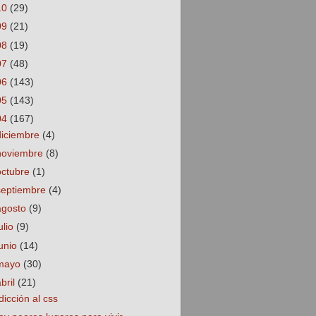
10
(29)
09
(21)
08
(19)
07
(48)
06
(143)
05
(143)
04
(167)
diciembre
(4)
noviembre
(8)
octubre
(1)
septiembre
(4)
agosto
(9)
ulio
(9)
junio
(14)
mayo
(30)
abril
(21)
dicción al css