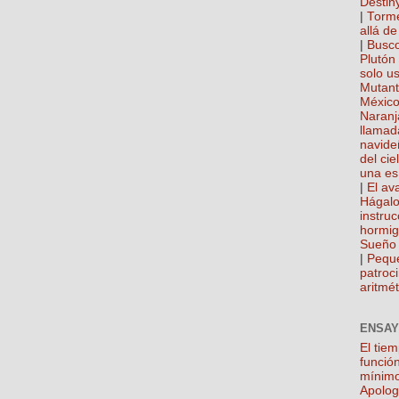
Destin
|
Torme
allá de
|
Busco
Plutón
solo u
Mutan
México
Naranj
llamad
navide
del cie
una es
|
El ava
Hágalo
instru
hormi
Sueño 
|
Pequ
patroci
aritmét
ENSAY
El tie
función
mínim
Apolog