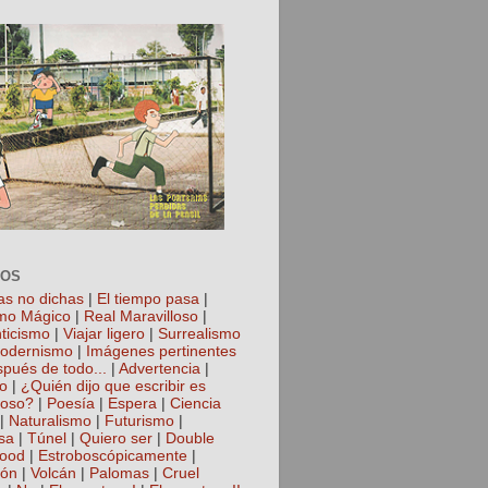
TOS
as no dichas
|
El tiempo pasa
|
mo Mágico
|
Real Maravilloso
|
ticismo
|
Viajar ligero
|
Surrealismo
odernismo
|
Imágenes pertinentes
spués de todo...
|
Advertencia
|
io
|
¿Quién dijo que escribir es
roso?
|
Poesía
|
Espera
|
Ciencia
|
Naturalismo
|
Futurismo
|
sa
|
Túnel
|
Quiero ser
|
Double
hood
|
Estroboscópicamente
|
ión
|
Volcán
|
Palomas
|
Cruel