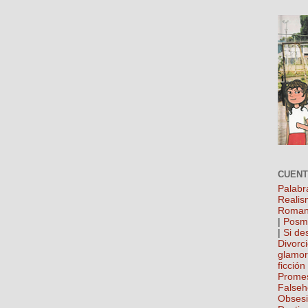
CUEN
Palabr
Realis
Roman
|
Posm
|
Si de
Divorc
glamo
ficción
Prome
False
Obses