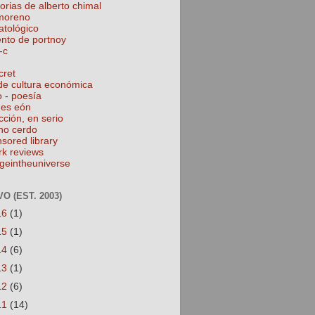
torias de alberto chimal
 moreno
atológico
ento de portnoy
-c
cret
de cultura económica
o - poesía
nes eón
cción, en serio
no cerdo
nsored library
rk reviews
geintheuniverse
O (EST. 2003)
16
(1)
15
(1)
14
(6)
13
(1)
12
(6)
11
(14)