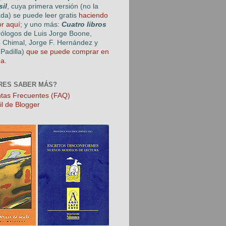
sil
, cuya primera versión (no la
ada) se puede leer gratis
haciendo
or aquí
; y uno más:
Cuatro libros
rólogos de Luis Jorge Boone,
o Chimal, Jorge F. Hernández y
Padilla)
que se puede comprar en
ga
.
RES SABER MÁS?
tas Frecuentes (FAQ)
il de Blogger