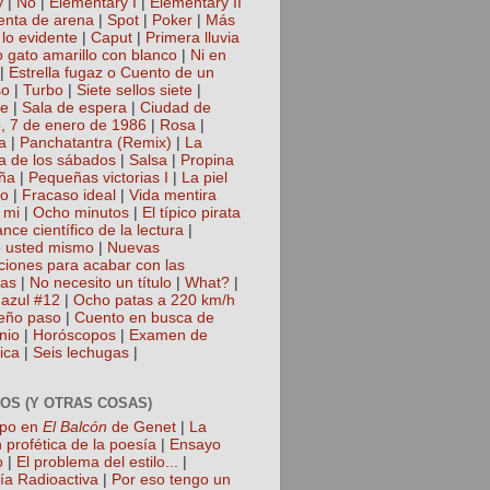
y
|
No
|
Elementary I
|
Elementary II
nta de arena
|
Spot
|
Poker
|
Más
 lo evidente
|
Caput
|
Primera lluvia
 gato amarillo con blanco
|
Ni en
|
Estrella fugaz o Cuento de un
so
|
Turbo
|
Siete sellos siete
|
te
|
Sala de espera
|
Ciudad de
, 7 de enero de 1986
|
Rosa
|
a
|
Panchatantra (Remix)
|
La
a de los sábados
|
Salsa
|
Propina
ña
|
Pequeñas victorias I
|
La piel
lo
|
Fracaso ideal
|
Vida mentira
 mi
|
Ocho minutos
|
El típico pirata
nce científico de la lectura
|
 usted mismo
|
Nuevas
cciones para acabar con las
gas
|
No necesito un título
|
What?
|
azul #12
|
Ocho patas a 220 km/h
eño paso
|
Cuento en busca de
nio
|
Horóscopos
|
Examen de
ica
|
Seis lechugas
|
OS (Y OTRAS COSAS)
mpo en
El Balcón
de Genet
|
La
 profética de la poesía
|
Ensayo
o
|
El problema del estilo...
|
ía Radioactiva
|
Por eso tengo un