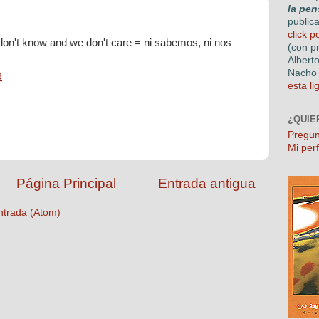
la pen
public
click p
on't know and we don't care = ni sabemos, ni nos
(con p
Albert
Nacho 
9
esta li
¿QUIE
Pregun
Mi perf
Página Principal
Entrada antigua
ntrada (Atom)