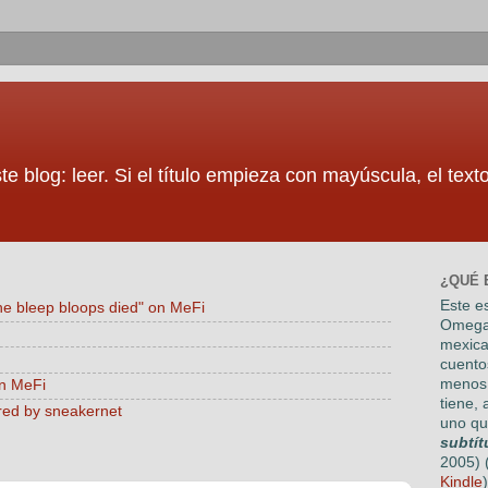
te blog: leer. Si el título empieza con mayúscula, el tex
¿QUÉ 
Este es
he bleep bloops died" on MeFi
Omega
mexica
cuento
menos 
on MeFi
tiene, 
red by sneakernet
uno qu
subtít
2005) 
Kindle