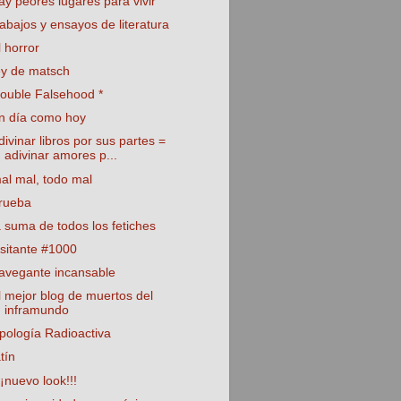
ay peores lugares para vivir
rabajos y ensayos de literatura
l horror
ey de matsch
ouble Falsehood *
n día como hoy
divinar libros por sus partes =
adivinar amores p...
al mal, todo mal
rueba
a suma de todos los fetiches
isitante #1000
avegante incansable
l mejor blog de muertos del
inframundo
pología Radioactiva
atín
¡¡nuevo look!!!