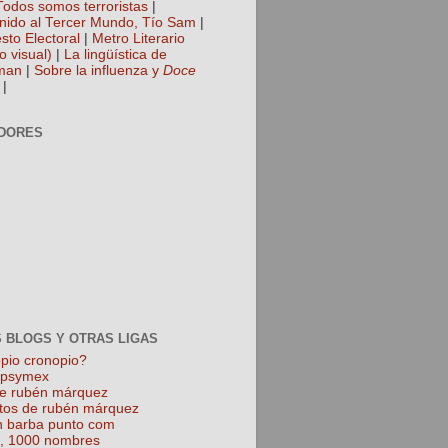
Todos somos terroristas
|
nido al Tercer Mundo, Tío Sam
|
sto Electoral
|
Metro Literario
o visual)
|
La lingüística de
man
|
Sobre la influenza y
Doce
|
DORES
 BLOGS Y OTRAS LIGAS
pio cronopio?
k psymex
de rubén márquez
tos de rubén márquez
 barba punto com
l, 1000 nombres