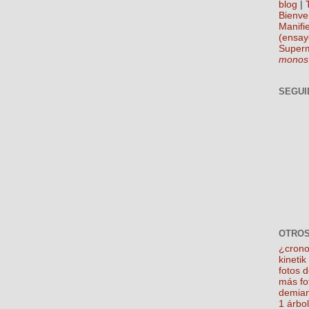
blog
|
Bienve
Manifie
(ensay
Super
monos
SEGUI
OTROS
¿crono
kineti
fotos 
más fo
demian
1 árbo