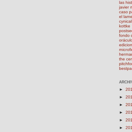
las his
javier
caso p
el lam
cynical
kottke
postse
fondo 
orácul
edicio
microfi
herma
the ce
pitchfo
bestpa
ARCHIV
►
20
►
20
►
20
►
20
►
20
►
20