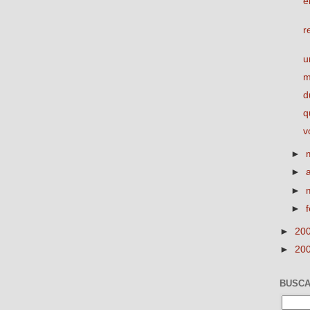
e
r
u
m
d
q
v
►
►
►
►
►
20
►
20
BUSCA