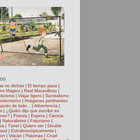
TOS
as no dichas
|
El tiempo pasa
|
mo Mágico
|
Real Maravilloso
|
ticismo
|
Viajar ligero
|
Surrealismo
odernismo
|
Imágenes pertinentes
spués de todo...
|
Advertencia
|
io
|
¿Quién dijo que escribir es
roso?
|
Poesía
|
Espera
|
Ciencia
|
Naturalismo
|
Futurismo
|
sa
|
Túnel
|
Quiero ser
|
Double
hood
|
Estroboscópicamente
|
ión
|
Volcán
|
Palomas
|
Cruel