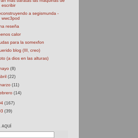
ran más baratas las máquinas de
escribir
econstruyendo a segismunda -
wwc3pod
na reseña
enos calor
udas para la somexfon
uerido blog (III, creo)
oto (a dios en las alturas)
mayo
(8)
abril
(22)
marzo
(11)
febrero
(14)
04
(167)
03
(39)
 AQUÍ