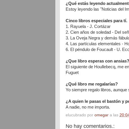
¿Qué estás leyendo actualmen
Estoy leyendo las "Noticias del I
Cinco libros especiales para tí.
1. Rayuela - J. Cortázar
2. Cien años de soledad - Del se
3. La Oveja Negra y demás fábul
4. Las partículas elementales - H
6. El péndulo de Foucault - U. Ec
¿Que libro esperas con ansias
El siguiente de Houllebecq, me enc
Fuguet
¿Qué libro me regalarías?
Yo siempre regalo libros, aunque 
¿A quien le pasas el bastón y 
A nadie, no me importa.
elucubrado por
omegar
a las
20:0
No hay comentarios.: