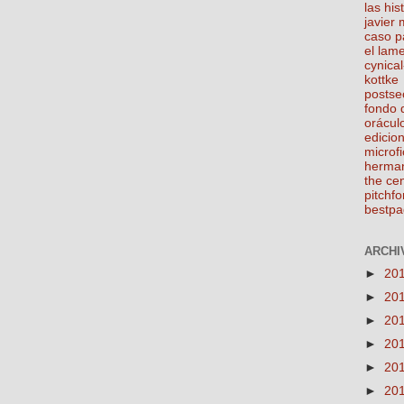
las his
javier
caso p
el lam
cynical
kottke
postse
fondo 
orácul
edicio
microfi
herma
the ce
pitchfo
bestpa
ARCHIV
►
20
►
20
►
20
►
20
►
20
►
20