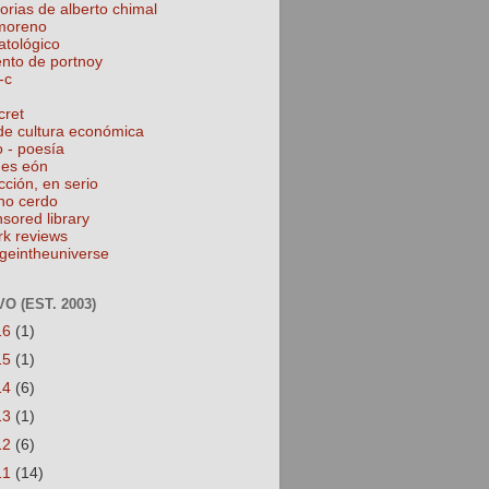
torias de alberto chimal
 moreno
atológico
ento de portnoy
-c
cret
de cultura económica
o - poesía
nes eón
cción, en serio
no cerdo
nsored library
rk reviews
geintheuniverse
O (EST. 2003)
16
(1)
15
(1)
14
(6)
13
(1)
12
(6)
11
(14)