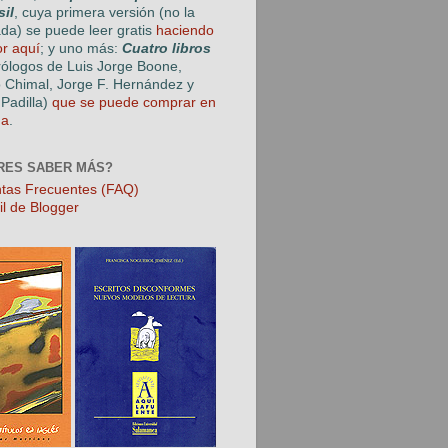
sil
, cuya primera versión (no la
ada) se puede leer gratis
haciendo
or aquí
; y uno más:
Cuatro libros
rólogos de Luis Jorge Boone,
o Chimal, Jorge F. Hernández y
Padilla)
que se puede comprar en
ga
.
RES SABER MÁS?
tas Frecuentes (FAQ)
il de Blogger