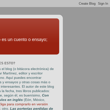
to es un cuento o ensayo;
ES ESTO?
 el blog (o bitácora electrónica) de
r Martínez
, editor y escritor
no. Aquí puedes encontrar
s y ensayos y otras cosas más o
interesantes. El autor de este blog
a la fecha, tres libros publicados:
e, según él, es buenísimo,
Con
ulos en inglés
(Eón, México,
(
liga para comprarlo en versión
); otro,
Las porterías perdidas de