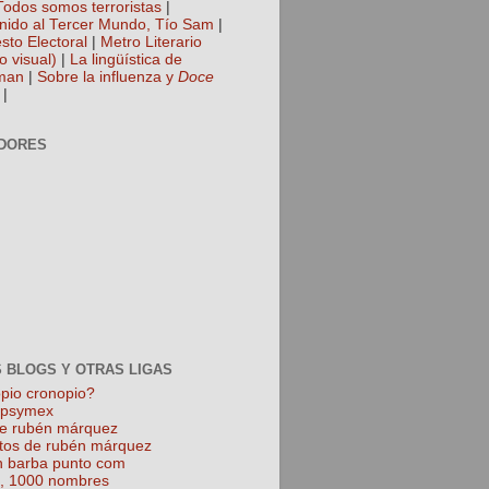
Todos somos terroristas
|
nido al Tercer Mundo, Tío Sam
|
sto Electoral
|
Metro Literario
o visual)
|
La lingüística de
man
|
Sobre la influenza y
Doce
|
DORES
 BLOGS Y OTRAS LIGAS
pio cronopio?
k psymex
de rubén márquez
tos de rubén márquez
 barba punto com
l, 1000 nombres