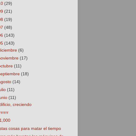
10
(29)
09
(21)
08
(19)
07
(48)
06
(143)
05
(143)
diciembre
(6)
noviembre
(17)
octubre
(11)
septiembre
(18)
agosto
(14)
ulio
(11)
junio
(11)
dificio, creciendo
rrrrrr
1,000
stas cosas para matar el tiempo