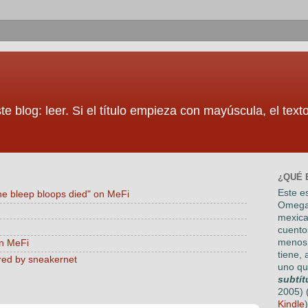
te blog: leer. Si el título empieza con mayúscula, el tex
¿QUÉ 
Este es
he bleep bloops died" on MeFi
Omega
mexica
cuento
menos 
on MeFi
tiene, 
red by sneakernet
uno qu
subtít
2005) 
Kindle