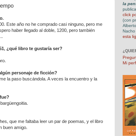
la pen
tiempo
public
click p
o.
(con p
600. Este año no he comprado casi ninguno, pero me
Albert
spero haber llegado al doble, 1200, pero también
Nacho 
..
esta li
1, ¿qué libro te gustaría ser?
¿QUIE
Pregun
bro.
Mi perf
lgún personaje de ficción?
e la paso buscándola. A veces la encuentro y la
 fue?
Ibargüengoitia.
hes, que me faltaba leer un par de poemas, y el libro
un buen amigo.