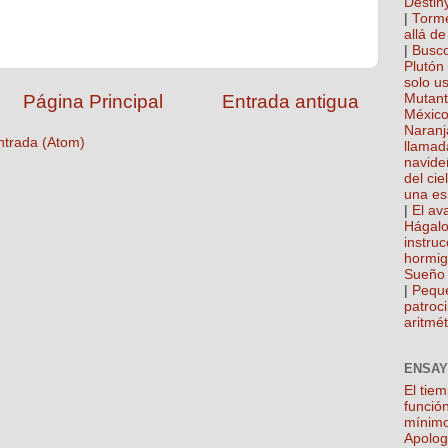
Destin
|
Torme
allá de
|
Busco
Plutón
solo u
Página Principal
Entrada antigua
Mutan
México
Naranj
ntrada (Atom)
llamad
navide
del cie
una es
|
El ava
Hágalo
instru
hormi
Sueño 
|
Pequ
patroci
aritmét
ENSAY
El tie
función
mínim
Apolog