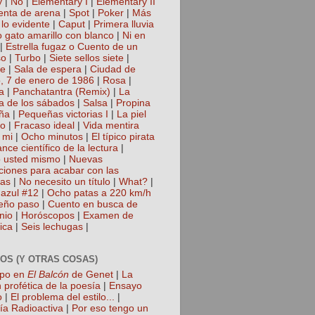
y
|
No
|
Elementary I
|
Elementary II
nta de arena
|
Spot
|
Poker
|
Más
 lo evidente
|
Caput
|
Primera lluvia
 gato amarillo con blanco
|
Ni en
|
Estrella fugaz o Cuento de un
so
|
Turbo
|
Siete sellos siete
|
te
|
Sala de espera
|
Ciudad de
, 7 de enero de 1986
|
Rosa
|
a
|
Panchatantra (Remix)
|
La
a de los sábados
|
Salsa
|
Propina
ña
|
Pequeñas victorias I
|
La piel
lo
|
Fracaso ideal
|
Vida mentira
 mi
|
Ocho minutos
|
El típico pirata
nce científico de la lectura
|
 usted mismo
|
Nuevas
cciones para acabar con las
gas
|
No necesito un título
|
What?
|
azul #12
|
Ocho patas a 220 km/h
eño paso
|
Cuento en busca de
nio
|
Horóscopos
|
Examen de
ica
|
Seis lechugas
|
OS (Y OTRAS COSAS)
mpo en
El Balcón
de Genet
|
La
 profética de la poesía
|
Ensayo
o
|
El problema del estilo...
|
ía Radioactiva
|
Por eso tengo un