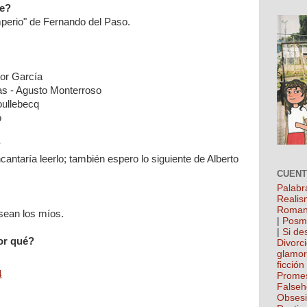
te?
mperio" de Fernando del Paso.
ñor García
as - Agusto Monterroso
oullebecq
o
?
antaría leerlo; también espero lo siguiente de Alberto
CUEN
Palabr
Realis
Roman
sean los míos.
|
Posm
|
Si de
por qué?
Divorc
glamo
ficción
4
Prome
False
Obses