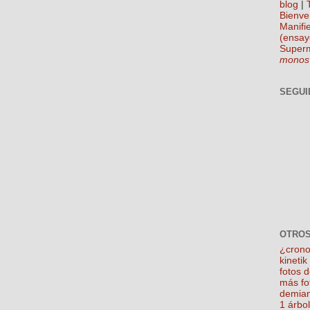
blog
|
Bienve
Manifie
(ensay
Super
monos
SEGUI
OTROS
¿crono
kineti
fotos 
más fo
demian
1 árbo