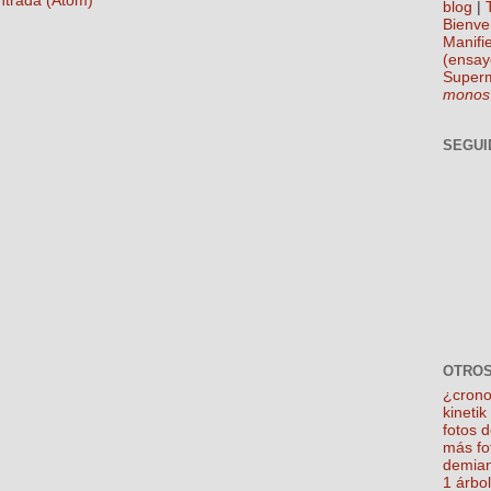
ntrada (Atom)
blog
|
Bienve
Manifie
(ensay
Super
monos
SEGUI
OTROS
¿crono
kineti
fotos 
más fo
demian
1 árbo