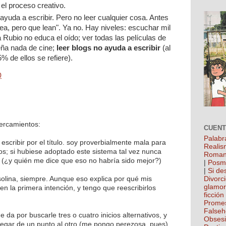
el proceso creativo.
ayuda a escribir. Pero no leer cualquier cosa. Antes
ea, pero que lean". Ya no. Hay niveles: escuchar mil
 Rubio no educa el oído; ver todas las películas de
eña nada de cine;
leer blogs no ayuda a escribir
(al
% de ellos se refiere).
0
cercamientos:
CUEN
Palabr
scribir por el título. soy proverbialmente mala para
Realis
xtos; si hubiese adoptado este sistema tal vez nunca
Roman
 (¿y quién me dice que eso no habría sido mejor?)
|
Posm
|
Si de
solina, siempre. Aunque eso explica por qué mis
Divorc
glamo
en la primera intención, y tengo que reescribirlos
ficción
Prome
False
 da por buscarle tres o cuatro inicios alternativos, y
Obses
egar de un punto al otro (me pongo perezosa, pues)