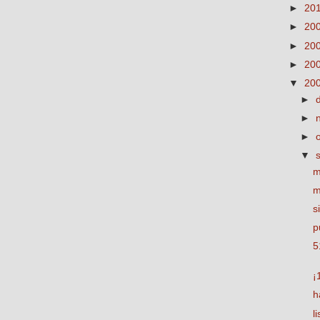
►
20
►
20
►
20
►
20
▼
20
►
►
►
▼
m
m
s
p
5
¡
h
l