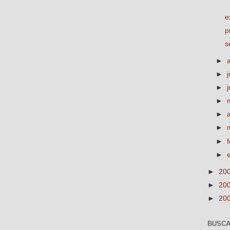
e
p
s
►
►
j
►
►
►
►
►
►
►
20
►
20
►
20
BUSCA