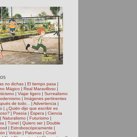
TOS
as no dichas
|
El tiempo pasa
|
mo Mágico
|
Real Maravilloso
|
ticismo
|
Viajar ligero
|
Surrealismo
odernismo
|
Imágenes pertinentes
spués de todo...
|
Advertencia
|
io
|
¿Quién dijo que escribir es
roso?
|
Poesía
|
Espera
|
Ciencia
|
Naturalismo
|
Futurismo
|
sa
|
Túnel
|
Quiero ser
|
Double
hood
|
Estroboscópicamente
|
ión
|
Volcán
|
Palomas
|
Cruel