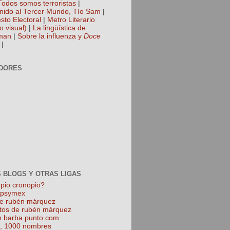
Todos somos terroristas
|
nido al Tercer Mundo, Tío Sam
|
sto Electoral
|
Metro Literario
o visual)
|
La lingüística de
man
|
Sobre la influenza y
Doce
|
DORES
 BLOGS Y OTRAS LIGAS
pio cronopio?
k psymex
de rubén márquez
tos de rubén márquez
 barba punto com
l, 1000 nombres