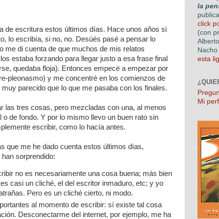
la pen
public
click p
 de escritura estos últimos días. Hace unos años si
(con p
to, lo escribía, si no, no. Desúés pasé a pensar lo
Albert
go me di cuenta de que muchos de mis relatos
Nacho 
los estaba forzando para llegar justo a esa frase final
esta li
rarse, quedaba floja). Entonces empecé a empezar por
 re-pleonasmo) y me concentré en los comienzos de
¿QUIE
 muy parecido que lo que me pasaba con los finales.
Pregun
Mi perf
r las tres cosas, pero mezcladas con una, al menos
 o de fondo. Y por lo mismo llevo un buen rato sin
plemente escribir, como lo hacía antes.
s que me he dado cuenta estos últimos días,
 han sorprendido:
scribir no es necesariamente una cosa buena; más bien
es casi un cliché, el del escritor inmaduro, etc; y yo
rañas. Pero es un cliché cierto, ni modo.
portantes al momento de escribir: sí existe tal cosa
ión. Desconectarme del internet, por ejemplo, me ha