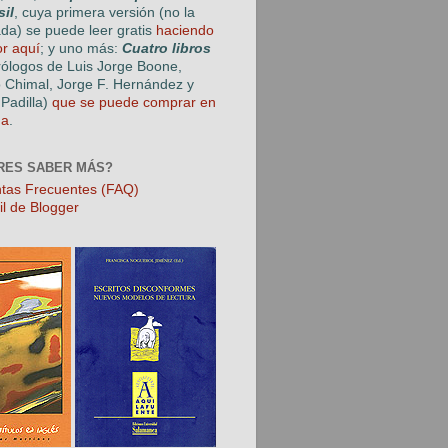
sil
, cuya primera versión (no la
ada) se puede leer gratis
haciendo
or aquí
; y uno más:
Cuatro libros
rólogos de Luis Jorge Boone,
o Chimal, Jorge F. Hernández y
Padilla)
que se puede comprar en
ga
.
RES SABER MÁS?
tas Frecuentes (FAQ)
il de Blogger