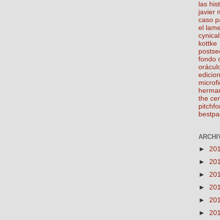
las his
javier
caso p
el lam
cynical
kottke
postse
fondo 
orácul
edicio
microfi
herma
the ce
pitchfo
bestpa
ARCHIV
►
20
►
20
►
20
►
20
►
20
►
20