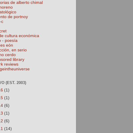
torias de alberto chimal
 moreno
atológico
ento de portnoy
-c
cret
de cultura económica
o - poesía
nes eón
cción, en serio
no cerdo
nsored library
rk reviews
geintheuniverse
O (EST. 2003)
16
(1)
15
(1)
14
(6)
13
(1)
12
(6)
11
(14)