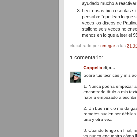
ayudado mucho a reactivar 
Leer cosas bien escritas sí 
pensaba: "que lean lo que s
veces los discos de Paulina
stallone seis veces no ens
menos en lo que a leer el 95
elucubrado por
omegar
a las
21:1
1 comentario:
Coppelia
dijo...
Sobre tus técnicas y mis a
1. Nunca podría empezar a e
encontrarle título a mis te
habría empezado a escribir
2. Un buen inicio me da ga
remates suelen ser débiles 
una y otra vez.
3. Cuando tengo un final, me
ya nunca encuentro cómo ll