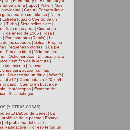
y
|
No
|
Elementary I
|
Elementary II
nta de arena
|
Spot
|
Poker
|
Más
 lo evidente
|
Caput
|
Primera lluvia
 gato amarillo con blanco
|
Ni en
|
Estrella fugaz o Cuento de un
so
|
Turbo
|
Siete sellos siete
|
te
|
Sala de espera
|
Ciudad de
, 7 de enero de 1986
|
Rosa
|
a
|
Panchatantra (Remix)
|
La
a de los sábados
|
Salsa
|
Propina
ña
|
Pequeñas victorias I
|
La piel
lo
|
Fracaso ideal
|
Vida mentira
 mi
|
Ocho minutos
|
El típico pirata
nce científico de la lectura
|
 usted mismo
|
Nuevas
cciones para acabar con las
gas
|
No necesito un título
|
What?
|
azul #12
|
Ocho patas a 220 km/h
eño paso
|
Cuento en busca de
nio
|
Horóscopos
|
Examen de
ica
|
Seis lechugas
|
OS (Y OTRAS COSAS)
mpo en
El Balcón
de Genet
|
La
 profética de la poesía
|
Ensayo
o
|
El problema del estilo...
|
ía Radioactiva
|
Por eso tengo un