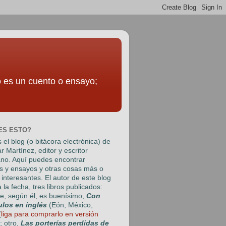
to es un cuento o ensayo;
ES ESTO?
 el blog (o bitácora electrónica) de
r Martínez
, editor y escritor
no. Aquí puedes encontrar
s y ensayos y otras cosas más o
interesantes. El autor de este blog
a la fecha, tres libros publicados:
e, según él, es buenísimo,
Con
ulos en inglés
(Eón, México,
(
liga para comprarlo en versión
); otro,
Las porterías perdidas de