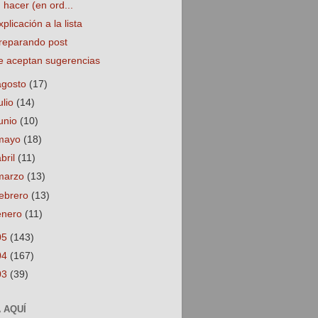
hacer (en ord...
xplicación a la lista
reparando post
e aceptan sugerencias
agosto
(17)
ulio
(14)
junio
(10)
mayo
(18)
abril
(11)
marzo
(13)
febrero
(13)
enero
(11)
05
(143)
04
(167)
03
(39)
 AQUÍ