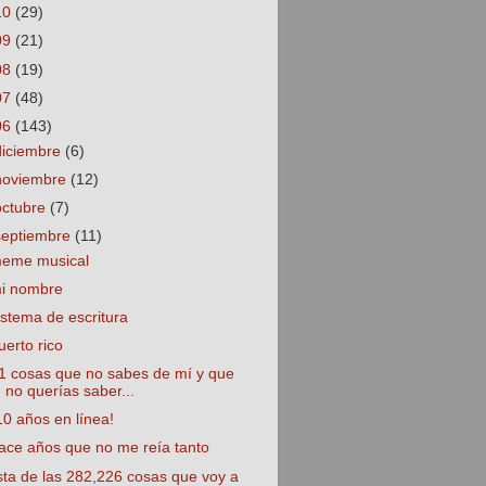
10
(29)
09
(21)
08
(19)
07
(48)
06
(143)
diciembre
(6)
noviembre
(12)
octubre
(7)
septiembre
(11)
eme musical
i nombre
istema de escritura
uerto rico
1 cosas que no sabes de mí y que
no querías saber...
10 años en línea!
ace años que no me reía tanto
ista de las 282,226 cosas que voy a