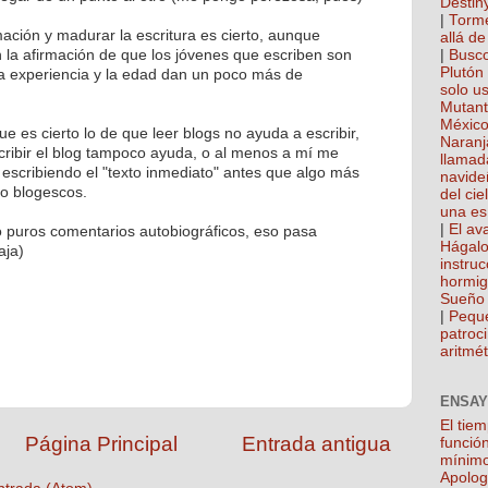
Destin
|
Torme
ación y madurar la escritura es cierto, aunque
allá de
la afirmación de que los jóvenes que escriben son
|
Busco
Plutón
la experiencia y la edad dan un poco más de
solo u
Mutan
México
que es cierto lo de que leer blogs no ayuda a escribir,
Naranj
cribir el blog tampoco ayuda, o al menos a mí me
llamad
scribiendo el "texto inmediato" antes que algo más
navide
no blogescos.
del cie
una es
|
El ava
o puros comentarios autobiográficos, eso pasa
Hágalo
aja)
instru
hormi
Sueño 
|
Pequ
patroci
aritmét
ENSAY
El tie
Página Principal
Entrada antigua
función
mínim
Apolog