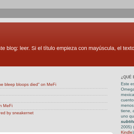
te blog: leer. Si el título empieza con mayúscula, el tex
¿QUÉ 
Este es
he bleep bloops died" on MeFi
Omega
mexica
cuento
menos 
on MeFi
tiene, 
red by sneakernet
uno qu
subtít
2005) 
Kindle