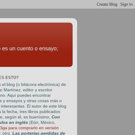
to es un cuento o ensayo;
ES ESTO?
 el blog (o bitácora electrónica) de
r Martínez
, editor y escritor
no. Aquí puedes encontrar
s y ensayos y otras cosas más o
interesantes. El autor de este blog
a la fecha, tres libros publicados:
e, según él, es buenísimo,
Con
ulos en inglés
(Eón, México,
(
liga para comprarlo en versión
); otro,
Las porterías perdidas de