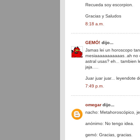
Recueda soy escorpion.
Gracias y Saludos
8:18 a.m.
GEMÓ!
dijo...
Jamas lei un horoscopo tan
mesiaaaaaaaaaaas..ah no es
astral usas? eh... tambien l
jaja.....
Juar juar juar... leyendote
7:49 p.m.
omegar
dijo...
nacho: Metahoroscópico, je
anónimo: No tengo idea.
gemó: Gracias, gracias.