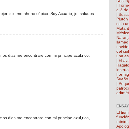
Destin
|
Torme
allá de
 ejercicio metahoroscópico. Soy Acuario, je. saludos
|
Busco
Plutón
solo u
Mutan
México
Naranj
llamad
navide
del cie
imos dias me encontrare con mi principe azul,rico,
una es
|
El ava
Hágalo
instru
hormi
Sueño 
|
Pequ
patroci
aritmét
ENSAY
El tie
función
imos dias me encontrare con mi principe azul,rico,
mínim
Apolog