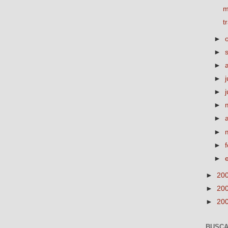
m
t
►
►
►
►
j
►
►
►
►
►
►
►
20
►
20
►
20
BUSCA