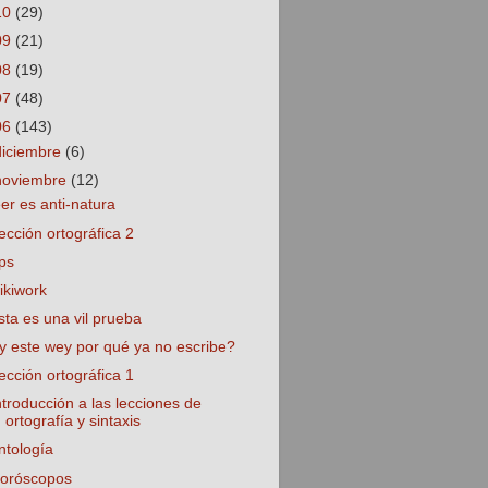
10
(29)
09
(21)
08
(19)
07
(48)
06
(143)
diciembre
(6)
noviembre
(12)
eer es anti-natura
ección ortográfica 2
ps
ikiwork
sta es una vil prueba
y este wey por qué ya no escribe?
ección ortográfica 1
ntroducción a las lecciones de
ortografía y sintaxis
ntología
oróscopos