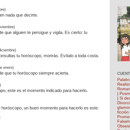
bre)
en nada que decirte.
oviembre)
 que alguien te persigue y vigila. Es cierto: tu
diciembre)
onsultas tu horóscopo, morirás. Evítalo a toda costa.
de enero)
e que tu horóscopo siempre acierta.
CUEN
Palabr
Realis
)
Roman
opo, este es el momento indicado para hacerlo.
|
Posm
|
Si de
Divorc
glamo
tu horóscopo, un buen momento para hacerlo es este.
ficción
1
Prome
False
Obses