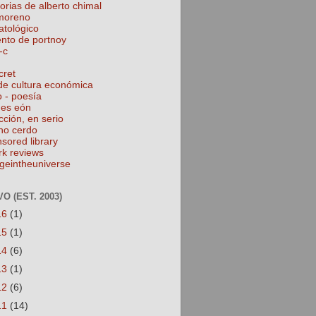
torias de alberto chimal
 moreno
atológico
ento de portnoy
-c
cret
de cultura económica
o - poesía
nes eón
cción, en serio
no cerdo
nsored library
rk reviews
geintheuniverse
O (EST. 2003)
16
(1)
15
(1)
14
(6)
13
(1)
12
(6)
11
(14)