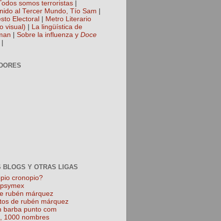
Todos somos terroristas
|
nido al Tercer Mundo, Tío Sam
|
sto Electoral
|
Metro Literario
o visual)
|
La lingüística de
man
|
Sobre la influenza y
Doce
|
DORES
 BLOGS Y OTRAS LIGAS
pio cronopio?
k psymex
de rubén márquez
tos de rubén márquez
 barba punto com
l, 1000 nombres