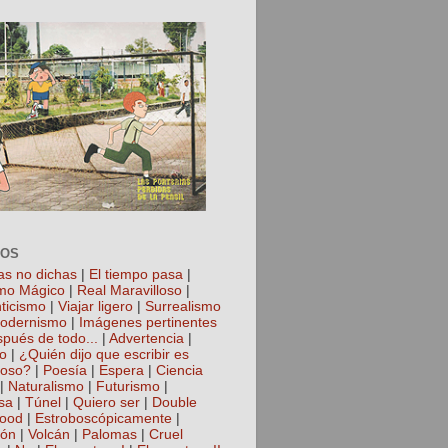
TOS
as no dichas
|
El tiempo pasa
|
mo Mágico
|
Real Maravilloso
|
ticismo
|
Viajar ligero
|
Surrealismo
odernismo
|
Imágenes pertinentes
spués de todo...
|
Advertencia
|
io
|
¿Quién dijo que escribir es
roso?
|
Poesía
|
Espera
|
Ciencia
|
Naturalismo
|
Futurismo
|
sa
|
Túnel
|
Quiero ser
|
Double
hood
|
Estroboscópicamente
|
ión
|
Volcán
|
Palomas
|
Cruel