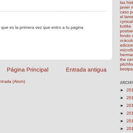
las his
javier
caso p
el lam
cynical
kottke
 que es la primera vez que entro a tu pagina
postse
fondo 
orácul
edicio
microfi
herma
the ce
pitchfo
Página Principal
Entrada antigua
bestpa
ntrada (Atom)
ARCHIV
►
20
►
20
►
20
►
20
►
20
►
20