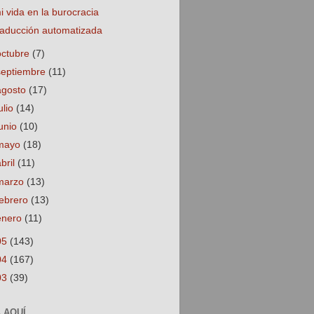
i vida en la burocracia
raducción automatizada
octubre
(7)
septiembre
(11)
agosto
(17)
ulio
(14)
junio
(10)
mayo
(18)
abril
(11)
marzo
(13)
febrero
(13)
enero
(11)
05
(143)
04
(167)
03
(39)
 AQUÍ