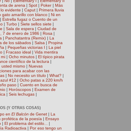
y
|
No
|
Elementary I
|
Elementary II
nta de arena
|
Spot
|
Poker
|
Más
 lo evidente
|
Caput
|
Primera lluvia
 gato amarillo con blanco
|
Ni en
|
Estrella fugaz o Cuento de un
so
|
Turbo
|
Siete sellos siete
|
te
|
Sala de espera
|
Ciudad de
, 7 de enero de 1986
|
Rosa
|
a
|
Panchatantra (Remix)
|
La
a de los sábados
|
Salsa
|
Propina
ña
|
Pequeñas victorias I
|
La piel
lo
|
Fracaso ideal
|
Vida mentira
 mi
|
Ocho minutos
|
El típico pirata
nce científico de la lectura
|
 usted mismo
|
Nuevas
cciones para acabar con las
gas
|
No necesito un título
|
What?
|
azul #12
|
Ocho patas a 220 km/h
eño paso
|
Cuento en busca de
nio
|
Horóscopos
|
Examen de
ica
|
Seis lechugas
|
OS (Y OTRAS COSAS)
mpo en
El Balcón
de Genet
|
La
 profética de la poesía
|
Ensayo
o
|
El problema del estilo...
|
ía Radioactiva
|
Por eso tengo un