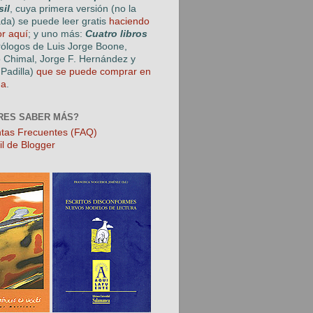
sil
, cuya primera versión (no la
ada) se puede leer gratis
haciendo
or aquí
; y uno más:
Cuatro libros
rólogos de Luis Jorge Boone,
o Chimal, Jorge F. Hernández y
Padilla)
que se puede comprar en
ga
.
RES SABER MÁS?
tas Frecuentes (FAQ)
il de Blogger