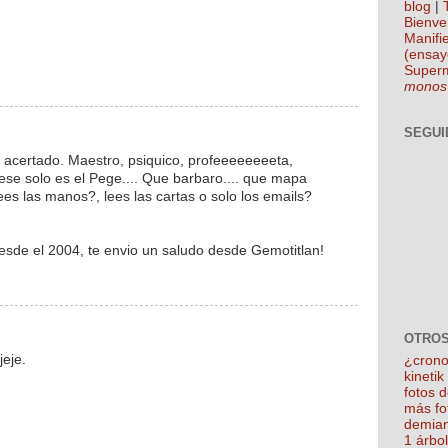
blog
|
Bienve
Manifie
(ensay
Super
monos
SEGUI
 acertado. Maestro, psiquico, profeeeeeeeeta,
e solo es el Pege.... Que barbaro.... que mapa
ees las manos?, lees las cartas o solo los emails?
 desde el 2004, te envio un saludo desde Gemotitlan!
OTROS
jeje.
¿crono
kineti
fotos 
más fo
demian
1 árbo