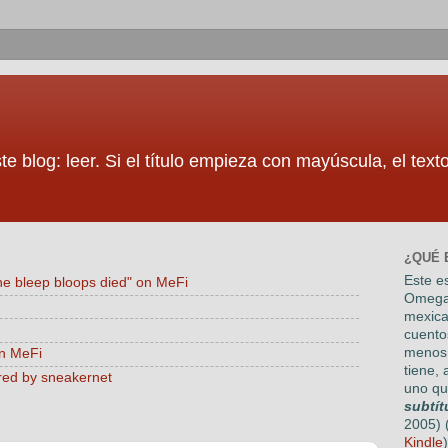
te blog: leer. Si el título empieza con mayúscula, el tex
¿QUÉ 
Este es
he bleep bloops died" on MeFi
Omega
mexica
cuento
menos 
on MeFi
tiene, 
red by sneakernet
uno qu
subtít
2005) 
Kindle