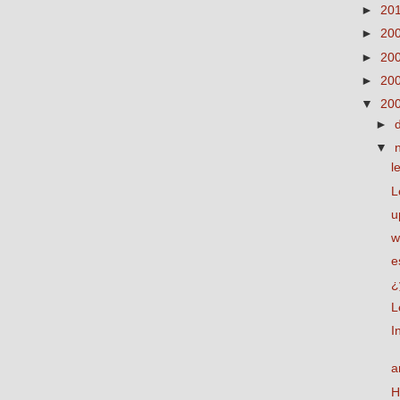
►
20
►
20
►
20
►
20
▼
20
►
▼
l
L
u
w
e
¿
L
I
a
H