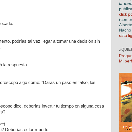
la pen
public
click p
(con p
vocado.
Albert
Nacho 
esta li
to, podrías tal vez llegar a tomar una decisión sin
.
¿QUIE
Pregun
Mi perf
 la respuesta.
horóscopo algo como: "Darás un paso en falso; los
óscopo dice, deberías invertir tu tiempo en alguna cosa
es?
re)
? Deberías estar muerto.