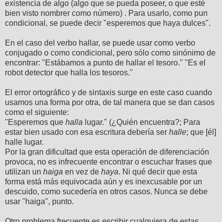
existencia de algo (algo que se pueda poseer, o que esté
bien visto nombrer como número) . Para usarlo, como pun
condicional, se puede decir "esperemos que haya dulces".
En el caso del verbo hallar, se puede usar como verbo
conjugado o como condicional, pero sólo como sinónimo de
encontrar: "Estábamos a punto de hallar el tesoro." "Es el
robot detector que halla los tesoros
."
El error ortográfico y de sintaxis surge en este caso cuando
usamos una forma por otra, de tal manera que se dan casos
como el siguiente:
"Esperemos que
halla
lugar." (¿Quién encuentra?; Para
estar bien usado con esa escritura debería ser
halle
; que [él]
halle lugar.
Por la gran dificultad que esta operación de diferenciación
provoca, no es infrecuente encontrar o escuchar frases que
utilizan un
haiga
en vez de
haya
. Ni qué decir que esta
forma está más equivocada aún y es inexcusable por un
descuido, como sucedería en otros casos. Nunca se debe
usar "haiga", punto.
Otro problema frecuente es escribir cualquiera de estas