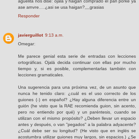
aguelita nos dise: ojala y haigan comprado el pan porke ya
ase amvre.....¿asi se usa haigan?,,,,grasias
Responder
javierguillot
9:13 a.m.
Omegar:
Me parece genial esta serie de entradas con lecciones
ortográficas. Ojalá decida continuar con ellas por mucho
tiempo y, si es posible, complementarlas también con
lecciones gramaticales.
Una sugerencia para una próxima vez, de un asunto que
nunca he tenido claro: ¿cuál es el uso correcto de los
guiones (-) en español? ¿Hay alguna diferencia entre un
guión (he visto que la RAE recomienda guion, sin acento,
pero no entiendo por qué) y un paréntesis, cuando se
utilizan con el mismo propósito? ¿Deben llevar un espacio
antes y después, o van "pegados" a la palabra adyacente?
¿Cuál debe ser su longitud? (He visto que en inglés se
acostumbra utilizar guiones muy largos, sin espacios.) ¿Se