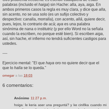
palabras (incluido el
haiga
) sin Hache: alla, aya, aiga. En
ambos primeros casos la regla es muy clara, y dice que
alla
,
sin acento, no se usa solo (es un sufijo colectivo y
despectivo: canalla, morralla), con acento,
allá
, quiere decir,
pues, lejos, lo contrario de acá;
aya
es una palabra
sinónima de nana o institutriz (y por ello Word no la señala
cuando la escriben, no porque esté bien). Si escriben
aiga
,
así, sin hache, el infierno no tendrá suficientes castigos para
ustedes.
----
Ejercicio mental: "El que
haya
oro no quiere decir que el
que lo
halla
se lo queda."
omegar
a las
18:03
6 comentarios:
Anónimo
11:27 p.m.
hoiga: le keria aser una preguntá? y ke cinifika cuando mi