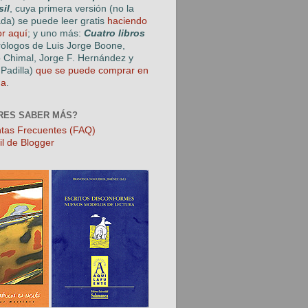
sil
, cuya primera versión (no la
ada) se puede leer gratis
haciendo
or aquí
; y uno más:
Cuatro libros
rólogos de Luis Jorge Boone,
o Chimal, Jorge F. Hernández y
Padilla)
que se puede comprar en
ga
.
RES SABER MÁS?
tas Frecuentes (FAQ)
il de Blogger