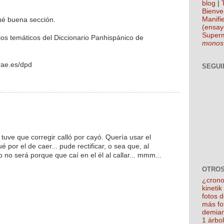
blog
|
Bienve
Manifie
qué buena sección.
(ensay
Super
culos temáticos del Diccionario Panhispánico de
monos
.rae.es/dpd
SEGUI
do tuve que corregir calló por cayó. Quería usar el
é por el de caer... pude rectificar, o sea que, al
o no será porque que caí en el él al callar... mmm...
OTROS
¿crono
kineti
fotos 
más fo
demian
1 árbo