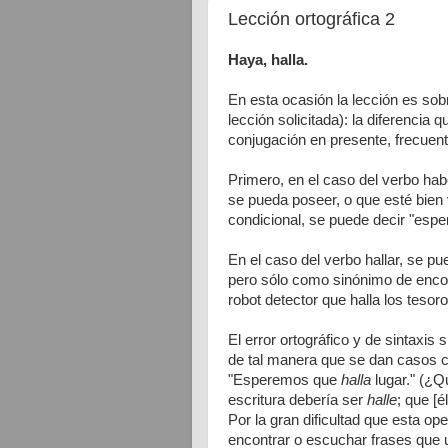
Lección ortográfica 2
Haya, halla.
En esta ocasión la lección es sob
lección solicitada): la diferencia 
conjugación en presente, frecuen
Primero, en el caso del verbo hab
se pueda poseer, o que esté bien
condicional, se puede decir "esp
En el caso del verbo hallar, se 
pero sólo como sinónimo de encont
robot detector que halla los tesor
El error ortográfico y de sintaxi
de tal manera que se dan casos c
"Esperemos que
halla
lugar." (¿
escritura debería ser
halle
; que [él
Por la gran dificultad que esta op
encontrar o escuchar frases que u