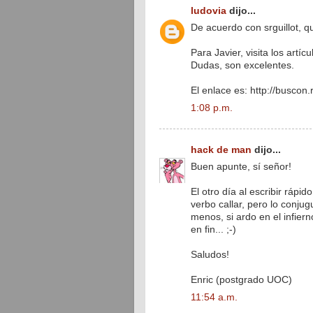
ludovia
dijo...
De acuerdo con srguillot, 
Para Javier, visita los artí
Dudas, son excelentes.
El enlace es: http://buscon
1:08 p.m.
hack de man
dijo...
Buen apunte, sí señor!
El otro día al escribir rápi
verbo callar, pero lo conjugu
menos, si ardo en el infiern
en fin... ;-)
Saludos!
Enric (postgrado UOC)
11:54 a.m.