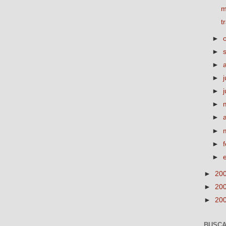
m
t
►
►
►
►
j
►
►
►
►
►
►
►
20
►
20
►
20
BUSCA