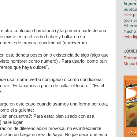
la pen
public
click p
(con p
Albert
re otra confusión homófona (y la primera parte de una
Nacho 
que existe entre el verbo haber y hallar en su
esta li
temente de manera condicional (que+verbo).
¿QUIE
er, este denota posesión o existencia de algo (algo que
Pregun
 visto nombrer como número) . Para usarlo, como pun
Mi perf
eremos que haya dulces".
puede usar como verbo conjugado o como condicional,
rar: "Estábamos a punto de hallar el tesoro." "Es el
os
."
s surge en este caso cuando usamos una forma por otra,
omo el siguiente:
Quién encuentra?; Para estar bien usado con esa
] halle lugar.
eración de diferenciación provoca, no es infrecuente
tilizan un
haiga
en vez de
haya
. Ni qué decir que esta