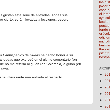
las his
javier
caso p
el lam
es gustan esta serie de entradas. Todas sus
cynical
 cierto, serán llevadas a lecciones, espero.
kottke
postse
fondo 
orácul
edicio
microfi
herma
the ce
pitchfo
io Panhispánico de Dudas
ha hecho honor a su
bestpa
s dudas que expresé en el último comentario (en
que no me refería al guión (en Colombia) o guion (en
ARCHIV
 raya.
►
20
ría interesante una entrada al respecto.
►
20
►
20
►
20
►
20
►
20