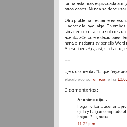
forma está más equivocada aún y
otros casos. Nunca se debe usar 
Otro problema frecuente es escrib
Hache: alla, aya, aiga. En ambos 
sin acento, no se usa solo (es un 
acento,
allá
, quiere decir, pues, le
nana o institutriz (y por ello Wor
Si escriben
aiga
, así, sin hache, 
----
Ejercicio mental: "El que
haya
oro
elucubrado por
omegar
a las
18:0
6 comentarios:
Anónimo dijo...
hoiga: le keria aser una pre
ojala y haigan comprado el
haigan?,,,,grasias
11:27 p.m.