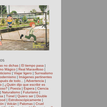
TOS
as no dichas
|
El tiempo pasa
|
mo Mágico
|
Real Maravilloso
|
ticismo
|
Viajar ligero
|
Surrealismo
odernismo
|
Imágenes pertinentes
spués de todo...
|
Advertencia
|
io
|
¿Quién dijo que escribir es
roso?
|
Poesía
|
Espera
|
Ciencia
|
Naturalismo
|
Futurismo
|
sa
|
Túnel
|
Quiero ser
|
Double
hood
|
Estroboscópicamente
|
ión
|
Volcán
|
Palomas
|
Cruel