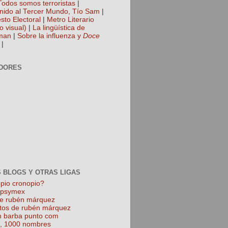
Todos somos terroristas
|
nido al Tercer Mundo, Tío Sam
|
sto Electoral
|
Metro Literario
o visual)
|
La lingüística de
man
|
Sobre la influenza y
Doce
|
DORES
 BLOGS Y OTRAS LIGAS
pio cronopio?
k psymex
de rubén márquez
tos de rubén márquez
 barba punto com
l, 1000 nombres