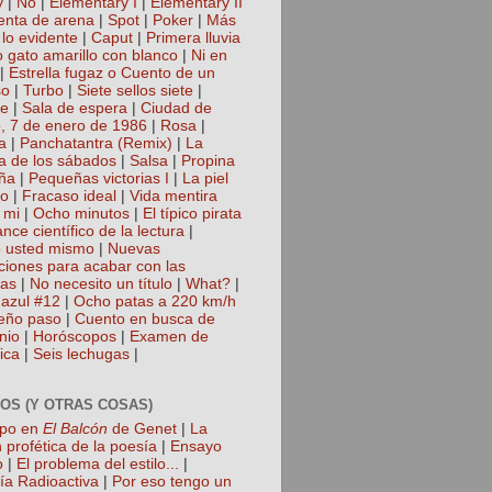
y
|
No
|
Elementary I
|
Elementary II
nta de arena
|
Spot
|
Poker
|
Más
 lo evidente
|
Caput
|
Primera lluvia
 gato amarillo con blanco
|
Ni en
|
Estrella fugaz o Cuento de un
so
|
Turbo
|
Siete sellos siete
|
te
|
Sala de espera
|
Ciudad de
, 7 de enero de 1986
|
Rosa
|
a
|
Panchatantra (Remix)
|
La
a de los sábados
|
Salsa
|
Propina
ña
|
Pequeñas victorias I
|
La piel
lo
|
Fracaso ideal
|
Vida mentira
 mi
|
Ocho minutos
|
El típico pirata
nce científico de la lectura
|
 usted mismo
|
Nuevas
cciones para acabar con las
gas
|
No necesito un título
|
What?
|
azul #12
|
Ocho patas a 220 km/h
eño paso
|
Cuento en busca de
nio
|
Horóscopos
|
Examen de
ica
|
Seis lechugas
|
OS (Y OTRAS COSAS)
mpo en
El Balcón
de Genet
|
La
 profética de la poesía
|
Ensayo
o
|
El problema del estilo...
|
ía Radioactiva
|
Por eso tengo un