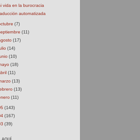
i vida en la burocracia
raducción automatizada
octubre
(7)
septiembre
(11)
agosto
(17)
ulio
(14)
junio
(10)
mayo
(18)
abril
(11)
marzo
(13)
febrero
(13)
enero
(11)
05
(143)
04
(167)
03
(39)
 AQUÍ