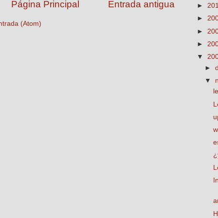
Página Principal
Entrada antigua
►
20
►
20
ntrada (Atom)
►
20
►
20
▼
20
►
▼
l
L
u
w
e
¿
L
I
a
H