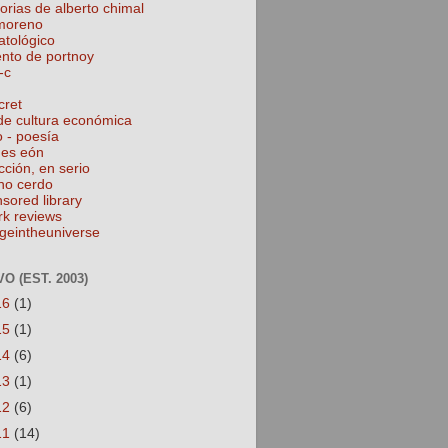
torias de alberto chimal
 moreno
atológico
ento de portnoy
-c
cret
de cultura económica
o - poesía
nes eón
cción, en serio
no cerdo
nsored library
rk reviews
geintheuniverse
O (EST. 2003)
16
(1)
15
(1)
14
(6)
13
(1)
12
(6)
11
(14)