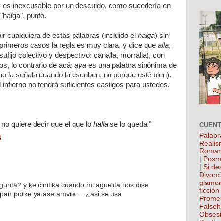
 es inexcusable por un descuido, como sucedería en
"haiga", punto.
ir cualquiera de estas palabras (incluido el
haiga
) sin
primeros casos la regla es muy clara, y dice que
alla
,
sufijo colectivo y despectivo: canalla, morralla), con
jos, lo contrario de acá;
aya
es una palabra sinónima de
d no la señala cuando la escriben, no porque esté bien).
el infierno no tendrá suficientes castigos para ustedes.
 no quiere decir que el que lo
halla
se lo queda."
CUEN
Palabr
3
Realis
Roman
|
Posm
|
Si de
Divorc
glamo
guntá? y ke cinifika cuando mi aguelita nos dise:
ficción
 pan porke ya ase amvre.....¿asi se usa
Prome
False
Obses