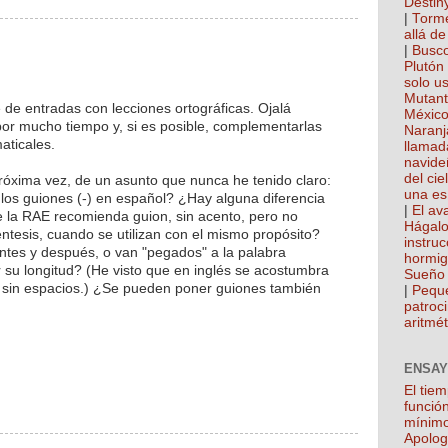
Destin
|
Torme
allá de
|
Busco
Plutón
solo u
Mutan
 de entradas con lecciones ortográficas. Ojalá
México
por mucho tiempo y, si es posible, complementarlas
Naranj
aticales.
llamad
navide
del cie
óxima vez, de un asunto que nunca he tenido claro:
una es
 los guiones (-) en español? ¿Hay alguna diferencia
|
El ava
e la RAE recomienda guion, sin acento, pero no
Hágalo
ntesis, cuando se utilizan con el mismo propósito?
instru
ntes y después, o van "pegados" a la palabra
hormi
su longitud? (He visto que en inglés se acostumbra
Sueño 
s, sin espacios.) ¿Se pueden poner guiones también
|
Pequ
patroci
aritmét
ENSAY
El tie
función
mínim
Apolog