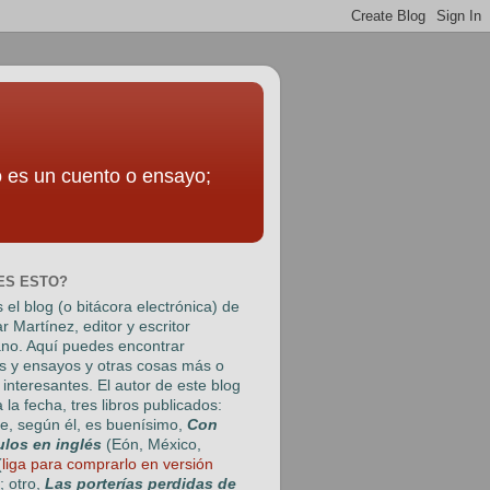
to es un cuento o ensayo;
ES ESTO?
 el blog (o bitácora electrónica) de
r Martínez
, editor y escritor
no. Aquí puedes encontrar
s y ensayos y otras cosas más o
interesantes. El autor de este blog
a la fecha, tres libros publicados:
e, según él, es buenísimo,
Con
ulos en inglés
(Eón, México,
(
liga para comprarlo en versión
); otro,
Las porterías perdidas de