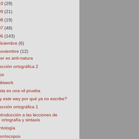
10
(29)
09
(21)
08
(19)
07
(48)
06
(143)
diciembre
(6)
noviembre
(12)
eer es anti-natura
ección ortográfica 2
ps
ikiwork
sta es una vil prueba
y este wey por qué ya no escribe?
ección ortográfica 1
ntroducción a las lecciones de
ortografía y sintaxis
ntología
oróscopos