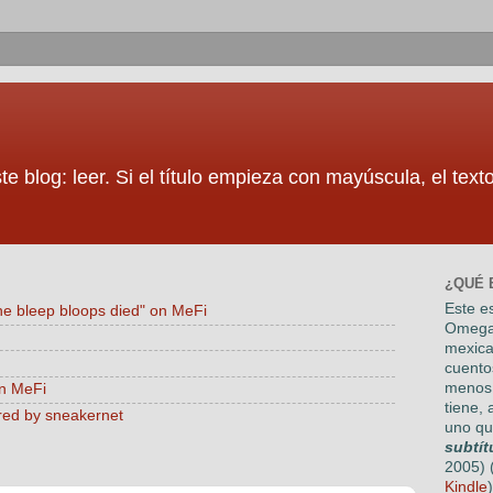
te blog: leer. Si el título empieza con mayúscula, el tex
¿QUÉ 
Este es
he bleep bloops died" on MeFi
Omega
mexica
cuento
menos 
on MeFi
tiene, 
red by sneakernet
uno qu
subtít
2005) 
Kindle