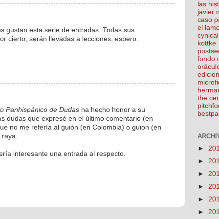
las his
javier
caso p
el lam
es gustan esta serie de entradas. Todas sus
cynical
 cierto, serán llevadas a lecciones, espero.
kottke
postse
fondo 
orácul
edicio
microfi
herma
the ce
pitchfo
io Panhispánico de Dudas
ha hecho honor a su
bestpa
s dudas que expresé en el último comentario (en
que no me refería al guión (en Colombia) o guion (en
ARCHIV
 raya.
►
20
ría interesante una entrada al respecto.
►
20
►
20
►
20
►
20
►
20