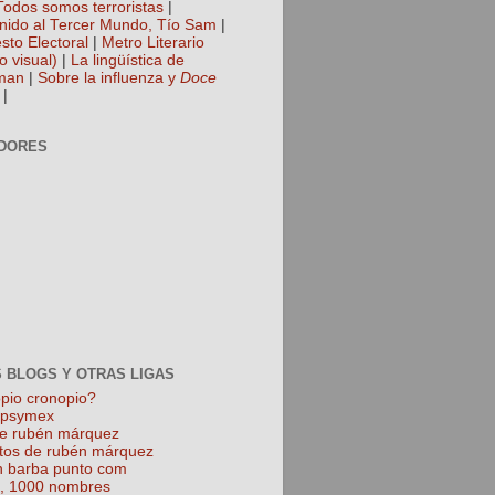
Todos somos terroristas
|
nido al Tercer Mundo, Tío Sam
|
sto Electoral
|
Metro Literario
o visual)
|
La lingüística de
man
|
Sobre la influenza y
Doce
|
DORES
 BLOGS Y OTRAS LIGAS
pio cronopio?
k psymex
de rubén márquez
tos de rubén márquez
 barba punto com
l, 1000 nombres