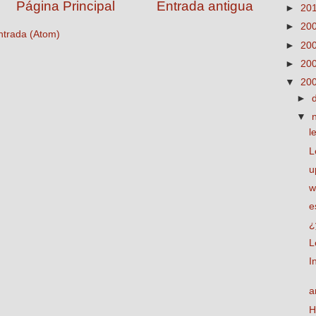
Página Principal
Entrada antigua
►
20
►
20
ntrada (Atom)
►
20
►
20
▼
20
►
▼
l
L
u
w
e
¿
L
I
a
H