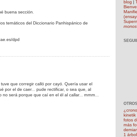
blog
|
Bienve
Manifie
qué buena sección.
(ensay
Super
culos temáticos del Diccionario Panhispánico de
monos
.rae.es/dpd
SEGUI
do tuve que corregir calló por cayó. Quería usar el
é por el de caer... pude rectificar, o sea que, al
o no será porque que caí en el él al callar... mmm...
OTROS
¿crono
kineti
fotos 
más fo
demian
1 árbo