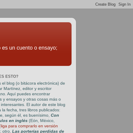
to es un cuento o ensayo;
ES ESTO?
 el blog (o bitácora electrónica) de
r Martínez
, editor y escritor
no. Aquí puedes encontrar
s y ensayos y otras cosas más o
interesantes. El autor de este blog
a la fecha, tres libros publicados:
e, según él, es buenísimo,
Con
ulos en inglés
(Eón, México,
(
liga para comprarlo en versión
); otro,
Las porterías perdidas de