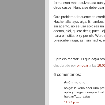
forma está más equivocada aún y
otros casos. Nunca se debe usar 
Otro problema frecuente es escrib
Hache: alla, aya, aiga. En ambos 
sin acento, no se usa solo (es un 
acento,
allá
, quiere decir, pues, le
nana o institutriz (y por ello Wor
Si escriben
aiga
, así, sin hache, 
----
Ejercicio mental: "El que
haya
oro
elucubrado por
omegar
a las
18:0
6 comentarios:
Anónimo dijo...
hoiga: le keria aser una pre
ojala y haigan comprado el
haigan?,,,,grasias
11:27 p.m.