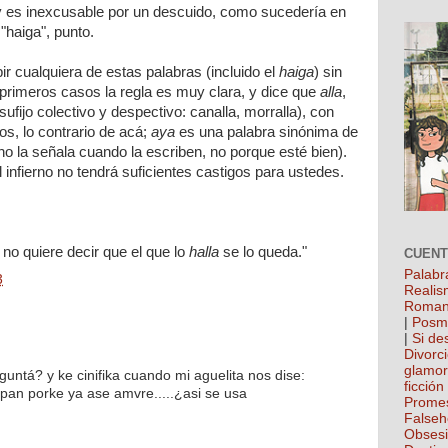
 es inexcusable por un descuido, como sucedería en
"haiga", punto.
ir cualquiera de estas palabras (incluido el
haiga
) sin
primeros casos la regla es muy clara, y dice que
alla
,
sufijo colectivo y despectivo: canalla, morralla), con
jos, lo contrario de acá;
aya
es una palabra sinónima de
d no la señala cuando la escriben, no porque esté bien).
el infierno no tendrá suficientes castigos para ustedes.
 no quiere decir que el que lo
halla
se lo queda."
CUEN
Palabr
3
Realis
Roman
|
Posm
|
Si de
Divorc
glamo
guntá? y ke cinifika cuando mi aguelita nos dise:
ficción
 pan porke ya ase amvre.....¿asi se usa
Prome
False
Obses