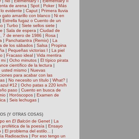
y
|
No
|
Elementary I
|
Elementary II
nta de arena
|
Spot
|
Poker
|
Más
 lo evidente
|
Caput
|
Primera lluvia
 gato amarillo con blanco
|
Ni en
|
Estrella fugaz o Cuento de un
so
|
Turbo
|
Siete sellos siete
|
te
|
Sala de espera
|
Ciudad de
, 7 de enero de 1986
|
Rosa
|
a
|
Panchatantra (Remix)
|
La
a de los sábados
|
Salsa
|
Propina
ña
|
Pequeñas victorias I
|
La piel
lo
|
Fracaso ideal
|
Vida mentira
 mi
|
Ocho minutos
|
El típico pirata
nce científico de la lectura
|
 usted mismo
|
Nuevas
cciones para acabar con las
gas
|
No necesito un título
|
What?
|
azul #12
|
Ocho patas a 220 km/h
eño paso
|
Cuento en busca de
nio
|
Horóscopos
|
Examen de
ica
|
Seis lechugas
|
OS (Y OTRAS COSAS)
mpo en
El Balcón
de Genet
|
La
 profética de la poesía
|
Ensayo
o
|
El problema del estilo...
|
ía Radioactiva
|
Por eso tengo un