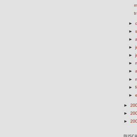
m
t
►
►
►
►
j
►
►
►
►
►
►
►
20
►
20
►
20
BUSCA