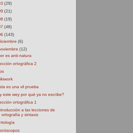
10
(29)
09
(21)
08
(19)
07
(48)
06
(143)
diciembre
(6)
noviembre
(12)
eer es anti-natura
ección ortográfica 2
ps
ikiwork
sta es una vil prueba
y este wey por qué ya no escribe?
ección ortográfica 1
ntroducción a las lecciones de
ortografía y sintaxis
ntología
oróscopos