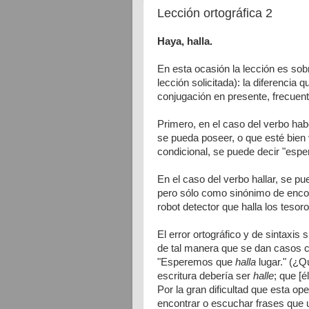
Lección ortográfica 2
Haya, halla.
En esta ocasión la lección es sob
lección solicitada): la diferencia 
conjugación en presente, frecuen
Primero, en el caso del verbo hab
se pueda poseer, o que esté bien
condicional, se puede decir "esp
En el caso del verbo hallar, se 
pero sólo como sinónimo de encont
robot detector que halla los tesor
El error ortográfico y de sintaxi
de tal manera que se dan casos c
"Esperemos que
halla
lugar." (¿
escritura debería ser
halle
; que [él
Por la gran dificultad que esta op
encontrar o escuchar frases que u