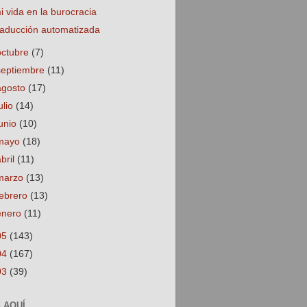
i vida en la burocracia
raducción automatizada
octubre
(7)
septiembre
(11)
agosto
(17)
ulio
(14)
junio
(10)
mayo
(18)
abril
(11)
marzo
(13)
febrero
(13)
enero
(11)
05
(143)
04
(167)
03
(39)
 AQUÍ