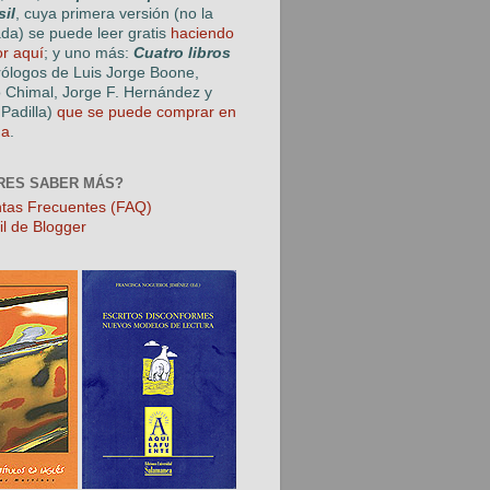
sil
, cuya primera versión (no la
ada) se puede leer gratis
haciendo
or aquí
; y uno más:
Cuatro libros
rólogos de Luis Jorge Boone,
o Chimal, Jorge F. Hernández y
Padilla)
que se puede comprar en
ga
.
RES SABER MÁS?
tas Frecuentes (FAQ)
il de Blogger