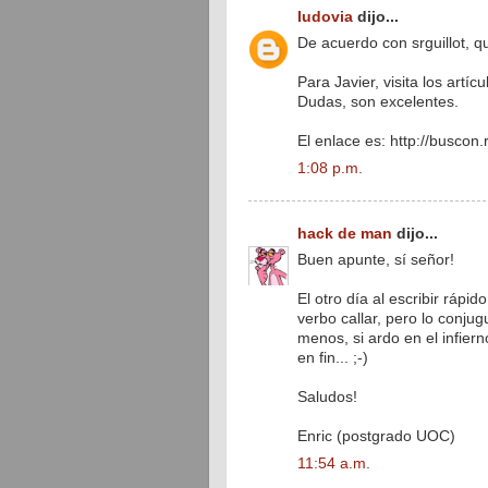
ludovia
dijo...
De acuerdo con srguillot, 
Para Javier, visita los artí
Dudas, son excelentes.
El enlace es: http://buscon
1:08 p.m.
hack de man
dijo...
Buen apunte, sí señor!
El otro día al escribir rápi
verbo callar, pero lo conjugu
menos, si ardo en el infiern
en fin... ;-)
Saludos!
Enric (postgrado UOC)
11:54 a.m.