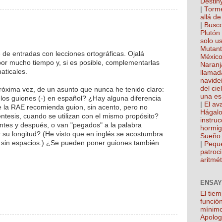
Destin
|
Torme
allá de
|
Busco
Plutón
solo u
Mutan
 de entradas con lecciones ortográficas. Ojalá
México
por mucho tiempo y, si es posible, complementarlas
Naranj
aticales.
llamad
navide
del cie
óxima vez, de un asunto que nunca he tenido claro:
una es
 los guiones (-) en español? ¿Hay alguna diferencia
|
El ava
e la RAE recomienda guion, sin acento, pero no
Hágalo
ntesis, cuando se utilizan con el mismo propósito?
instru
ntes y después, o van "pegados" a la palabra
hormi
su longitud? (He visto que en inglés se acostumbra
Sueño 
s, sin espacios.) ¿Se pueden poner guiones también
|
Pequ
patroci
aritmét
ENSAY
El tie
función
mínim
Apolog