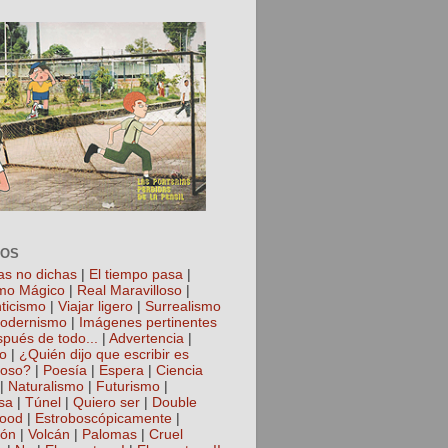
TOS
as no dichas
|
El tiempo pasa
|
mo Mágico
|
Real Maravilloso
|
ticismo
|
Viajar ligero
|
Surrealismo
odernismo
|
Imágenes pertinentes
spués de todo...
|
Advertencia
|
io
|
¿Quién dijo que escribir es
roso?
|
Poesía
|
Espera
|
Ciencia
|
Naturalismo
|
Futurismo
|
sa
|
Túnel
|
Quiero ser
|
Double
hood
|
Estroboscópicamente
|
ión
|
Volcán
|
Palomas
|
Cruel