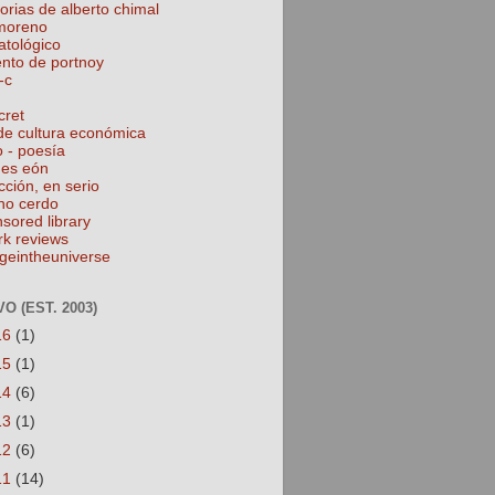
torias de alberto chimal
 moreno
atológico
ento de portnoy
-c
cret
de cultura económica
o - poesía
nes eón
cción, en serio
no cerdo
nsored library
rk reviews
geintheuniverse
O (EST. 2003)
16
(1)
15
(1)
14
(6)
13
(1)
12
(6)
11
(14)