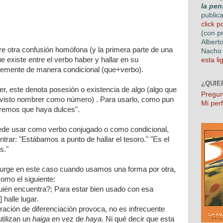
la pen
public
click p
(con p
Albert
re otra confusión homófona (y la primera parte de una
Nacho 
que existe entre el verbo haber y hallar en su
esta li
temente de manera condicional (que+verbo).
¿QUIE
er, este denota posesión o existencia de algo (algo que
Pregun
 visto nombrer como número) . Para usarlo, como pun
Mi perf
eremos que haya dulces".
puede usar como verbo conjugado o como condicional,
rar: "Estábamos a punto de hallar el tesoro." "Es el
os
."
s surge en este caso cuando usamos una forma por otra,
omo el siguiente:
Quién encuentra?; Para estar bien usado con esa
] halle lugar.
eración de diferenciación provoca, no es infrecuente
tilizan un
haiga
en vez de
haya
. Ni qué decir que esta