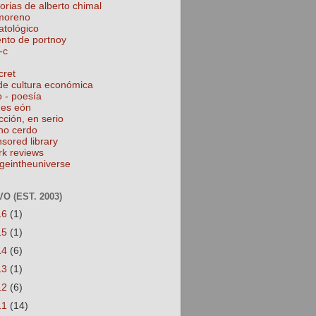
torias de alberto chimal
 moreno
atológico
ento de portnoy
-c
cret
de cultura económica
o - poesía
nes eón
cción, en serio
no cerdo
nsored library
rk reviews
geintheuniverse
O (EST. 2003)
16
(1)
15
(1)
14
(6)
13
(1)
12
(6)
11
(14)