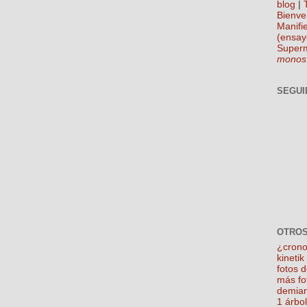
blog
|
Bienve
Manifie
(ensay
Super
monos
SEGUI
OTROS
¿crono
kineti
fotos 
más fo
demian
1 árbo