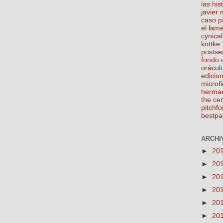
las his
javier
caso p
el lam
cynical
kottke
postse
fondo 
orácul
edicio
microfi
herma
the ce
pitchfo
bestpa
ARCHIV
►
20
►
20
►
20
►
20
►
20
►
20