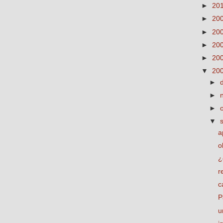
►
20
►
20
►
20
►
20
►
20
▼
20
►
►
►
▼
a
o
¿
r
c
P
u