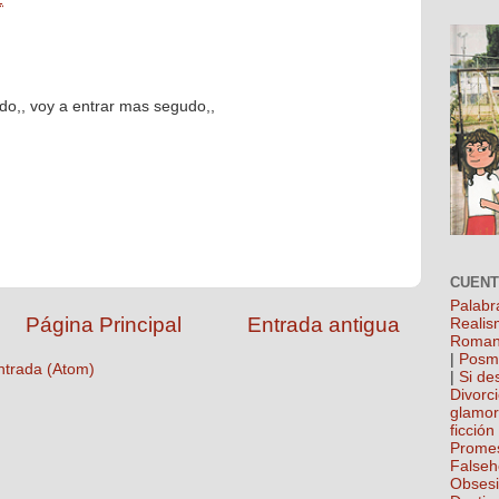
ido,, voy a entrar mas segudo,,
CUEN
Palabr
Página Principal
Entrada antigua
Realis
Roman
|
Posm
ntrada (Atom)
|
Si de
Divorc
glamo
ficción
Prome
False
Obses