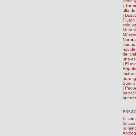
Destin
|
Torme
allá de
|
Busco
Plutón
solo u
Mutan
México
Naranj
llamad
navide
del cie
una es
|
El ava
Hágalo
instru
hormi
Sueño 
|
Pequ
patroci
aritmét
ENSAY
El tie
función
mínim
Apolog