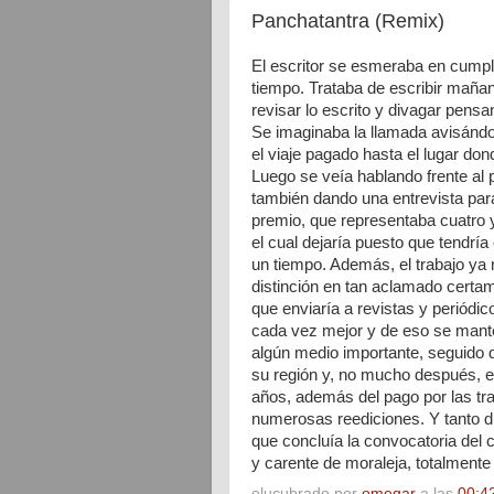
Panchatantra (Remix)
El escritor se esmeraba en cumpli
tiempo. Trataba de escribir maña
revisar lo escrito y divagar pensa
Se imaginaba la llamada avisándol
el viaje pagado hasta el lugar do
Luego se veía hablando frente al 
también dando una entrevista para 
premio, que representaba cuatro 
el cual dejaría puesto que tendrí
un tiempo. Además, el trabajo ya 
distinción en tan aclamado certam
que enviaría a revistas y periódi
cada vez mejor y de eso se mante
algún medio importante, seguido d
su región y, no mucho después, el 
años, además del pago por las tr
numerosas reediciones. Y tanto di
que concluía la convocatoria del 
y carente de moraleja, totalmente 
elucubrado por
omegar
a las
00:4