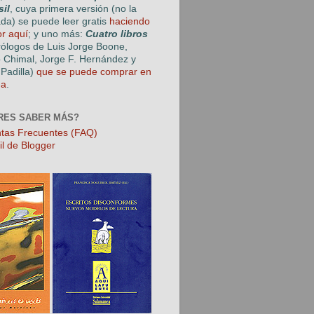
sil
, cuya primera versión (no la
ada) se puede leer gratis
haciendo
or aquí
; y uno más:
Cuatro libros
rólogos de Luis Jorge Boone,
o Chimal, Jorge F. Hernández y
Padilla)
que se puede comprar en
ga
.
RES SABER MÁS?
tas Frecuentes (FAQ)
il de Blogger