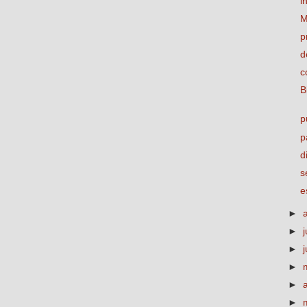
i
M
p
d
c
B
p
p
d
s
e
►
►
j
►
►
►
►