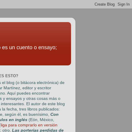
to es un cuento o ensayo;
ES ESTO?
 el blog (o bitácora electrónica) de
r Martínez
, editor y escritor
no. Aquí puedes encontrar
s y ensayos y otras cosas más o
interesantes. El autor de este blog
a la fecha, tres libros publicados:
e, según él, es buenísimo,
Con
ulos en inglés
(Eón, México,
(
liga para comprarlo en versión
); otro,
Las porterías perdidas de