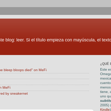
te blog: leer. Si el título empieza con mayúscula, el tex
¿QUÉ 
Este es
he bleep bloops died" on MeFi
Omega
mexica
cuento
menos 
on MeFi
tiene, 
red by sneakernet
uno qu
subtít
2005) 
Kindle