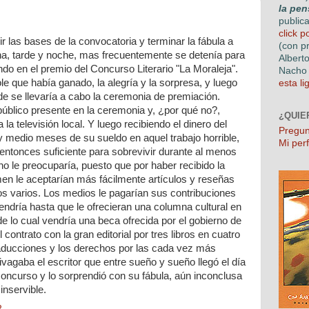
la pen
public
click p
r las bases de la convocatoria y terminar la fábula a
(con p
na, tarde y noche, mas frecuentemente se detenía para
Albert
ndo en el premio del Concurso Literario "La Moraleja".
Nacho 
e que había ganado, la alegría y la sorpresa, y luego
esta li
nde se llevaría a cabo la ceremonia de premiación.
público presente en la ceremonia y, ¿por qué no?,
¿QUIE
la televisión local. Y luego recibiendo el dinero del
Pregun
y medio meses de su sueldo en aquel trabajo horrible,
Mi perf
a entonces suficiente para sobrevivir durante al menos
no le preocuparía, puesto que por haber recibido la
en le aceptarían más fácilmente artículos y reseñas
cos varios. Los medios le pagarían sus contribuciones
ndría hasta que le ofrecieran una columna cultural en
e lo cual vendría una beca ofrecida por el gobierno de
contrato con la gran editorial por tres libros en cuatro
aducciones y los derechos por las cada vez más
vagaba el escritor que entre sueño y sueño llegó el día
concurso y lo sorprendió con su fábula, aún inconclusa
inservible.
2