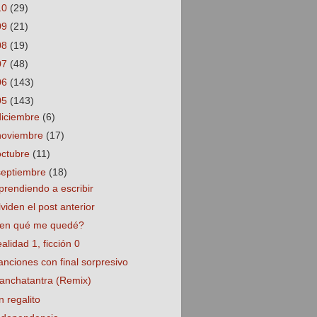
10
(29)
09
(21)
08
(19)
07
(48)
06
(143)
05
(143)
diciembre
(6)
noviembre
(17)
octubre
(11)
septiembre
(18)
prendiendo a escribir
lviden el post anterior
en qué me quedé?
ealidad 1, ficción 0
anciones con final sorpresivo
anchatantra (Remix)
n regalito