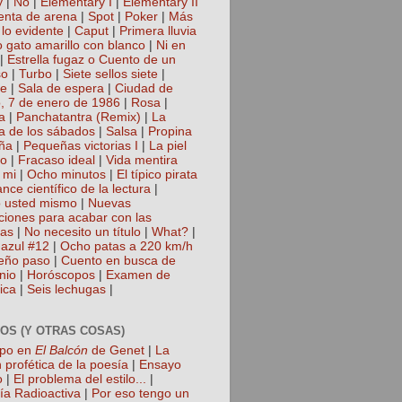
y
|
No
|
Elementary I
|
Elementary II
nta de arena
|
Spot
|
Poker
|
Más
 lo evidente
|
Caput
|
Primera lluvia
 gato amarillo con blanco
|
Ni en
|
Estrella fugaz o Cuento de un
so
|
Turbo
|
Siete sellos siete
|
te
|
Sala de espera
|
Ciudad de
, 7 de enero de 1986
|
Rosa
|
a
|
Panchatantra (Remix)
|
La
a de los sábados
|
Salsa
|
Propina
ña
|
Pequeñas victorias I
|
La piel
lo
|
Fracaso ideal
|
Vida mentira
 mi
|
Ocho minutos
|
El típico pirata
nce científico de la lectura
|
 usted mismo
|
Nuevas
cciones para acabar con las
gas
|
No necesito un título
|
What?
|
azul #12
|
Ocho patas a 220 km/h
eño paso
|
Cuento en busca de
nio
|
Horóscopos
|
Examen de
ica
|
Seis lechugas
|
OS (Y OTRAS COSAS)
mpo en
El Balcón
de Genet
|
La
 profética de la poesía
|
Ensayo
o
|
El problema del estilo...
|
ía Radioactiva
|
Por eso tengo un