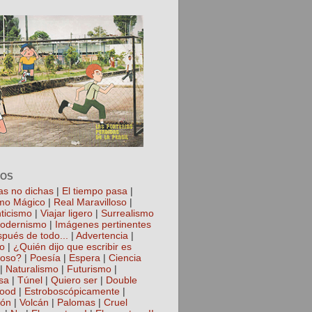
TOS
as no dichas
|
El tiempo pasa
|
mo Mágico
|
Real Maravilloso
|
ticismo
|
Viajar ligero
|
Surrealismo
odernismo
|
Imágenes pertinentes
spués de todo...
|
Advertencia
|
io
|
¿Quién dijo que escribir es
roso?
|
Poesía
|
Espera
|
Ciencia
|
Naturalismo
|
Futurismo
|
sa
|
Túnel
|
Quiero ser
|
Double
hood
|
Estroboscópicamente
|
ión
|
Volcán
|
Palomas
|
Cruel