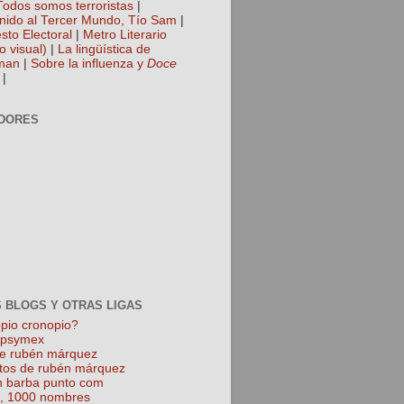
Todos somos terroristas
|
nido al Tercer Mundo, Tío Sam
|
sto Electoral
|
Metro Literario
o visual)
|
La lingüística de
man
|
Sobre la influenza y
Doce
|
DORES
 BLOGS Y OTRAS LIGAS
pio cronopio?
k psymex
de rubén márquez
tos de rubén márquez
 barba punto com
l, 1000 nombres