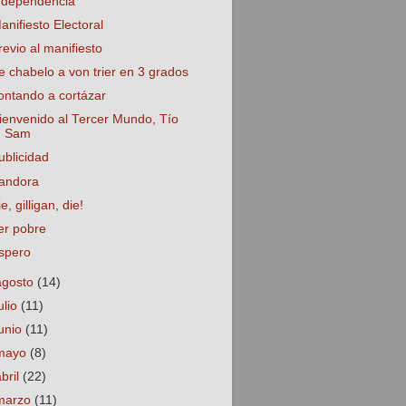
ndependencia
anifiesto Electoral
revio al manifiesto
e chabelo a von trier en 3 grados
ontando a cortázar
ienvenido al Tercer Mundo, Tío
Sam
ublicidad
andora
ie, gilligan, die!
er pobre
spero
agosto
(14)
ulio
(11)
junio
(11)
mayo
(8)
abril
(22)
marzo
(11)