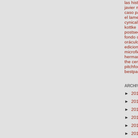
las his
javier
caso p
el lam
cynical
kottke
postse
fondo 
orácul
edicio
microfi
herma
the ce
pitchfo
bestpa
ARCHIV
►
20
►
20
►
20
►
20
►
20
►
20