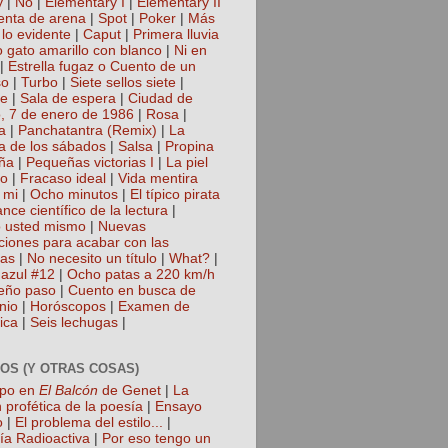
y
|
No
|
Elementary I
|
Elementary II
nta de arena
|
Spot
|
Poker
|
Más
 lo evidente
|
Caput
|
Primera lluvia
 gato amarillo con blanco
|
Ni en
|
Estrella fugaz o Cuento de un
so
|
Turbo
|
Siete sellos siete
|
te
|
Sala de espera
|
Ciudad de
, 7 de enero de 1986
|
Rosa
|
a
|
Panchatantra (Remix)
|
La
a de los sábados
|
Salsa
|
Propina
ña
|
Pequeñas victorias I
|
La piel
lo
|
Fracaso ideal
|
Vida mentira
 mi
|
Ocho minutos
|
El típico pirata
nce científico de la lectura
|
 usted mismo
|
Nuevas
cciones para acabar con las
gas
|
No necesito un título
|
What?
|
azul #12
|
Ocho patas a 220 km/h
eño paso
|
Cuento en busca de
nio
|
Horóscopos
|
Examen de
ica
|
Seis lechugas
|
OS (Y OTRAS COSAS)
mpo en
El Balcón
de Genet
|
La
 profética de la poesía
|
Ensayo
o
|
El problema del estilo...
|
ía Radioactiva
|
Por eso tengo un