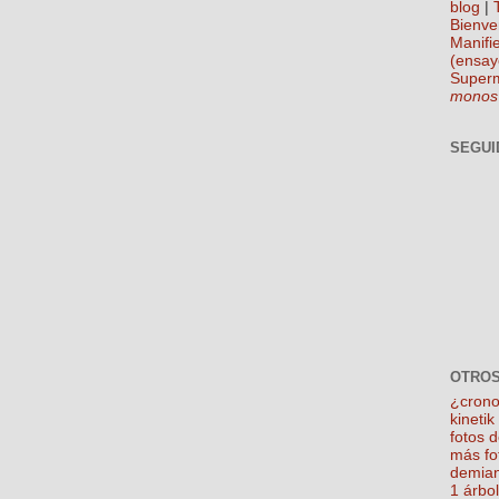
blog
|
Bienve
Manifie
(ensay
Super
monos
SEGUI
OTROS
¿crono
kineti
fotos 
más fo
demian
1 árbo