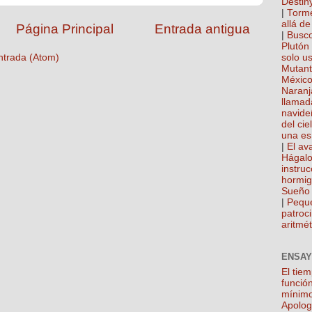
Destin
|
Torme
allá de
Página Principal
Entrada antigua
|
Busco
Plutón
ntrada (Atom)
solo u
Mutan
México
Naranj
llamad
navide
del cie
una es
|
El ava
Hágalo
instru
hormi
Sueño 
|
Pequ
patroci
aritmét
ENSAY
El tie
función
mínim
Apolog