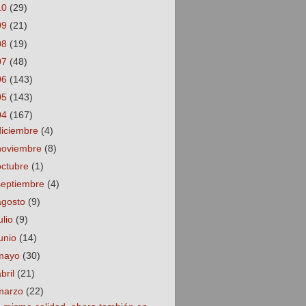
10
(29)
09
(21)
08
(19)
07
(48)
06
(143)
05
(143)
04
(167)
diciembre
(4)
noviembre
(8)
octubre
(1)
septiembre
(4)
agosto
(9)
ulio
(9)
junio
(14)
mayo
(30)
abril
(21)
marzo
(22)