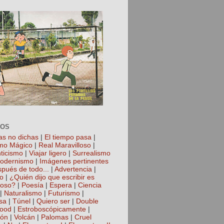
TOS
as no dichas
|
El tiempo pasa
|
mo Mágico
|
Real Maravilloso
|
ticismo
|
Viajar ligero
|
Surrealismo
odernismo
|
Imágenes pertinentes
spués de todo...
|
Advertencia
|
io
|
¿Quién dijo que escribir es
roso?
|
Poesía
|
Espera
|
Ciencia
|
Naturalismo
|
Futurismo
|
sa
|
Túnel
|
Quiero ser
|
Double
hood
|
Estroboscópicamente
|
ión
|
Volcán
|
Palomas
|
Cruel