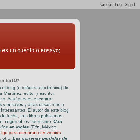
to es un cuento o ensayo;
ES ESTO?
 el blog (o bitácora electrónica) de
r Martínez
, editor y escritor
no. Aquí puedes encontrar
s y ensayos y otras cosas más o
interesantes. El autor de este blog
a la fecha, tres libros publicados:
e, según él, es buenísimo,
Con
ulos en inglés
(Eón, México,
(
liga para comprarlo en versión
); otro,
Las porterías perdidas de