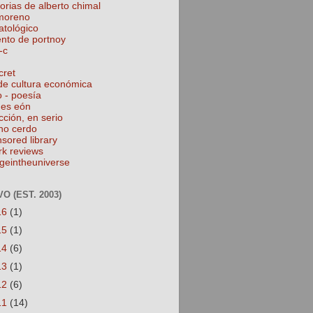
torias de alberto chimal
 moreno
atológico
ento de portnoy
-c
cret
de cultura económica
o - poesía
nes eón
cción, en serio
no cerdo
nsored library
rk reviews
geintheuniverse
O (EST. 2003)
16
(1)
15
(1)
14
(6)
13
(1)
12
(6)
11
(14)