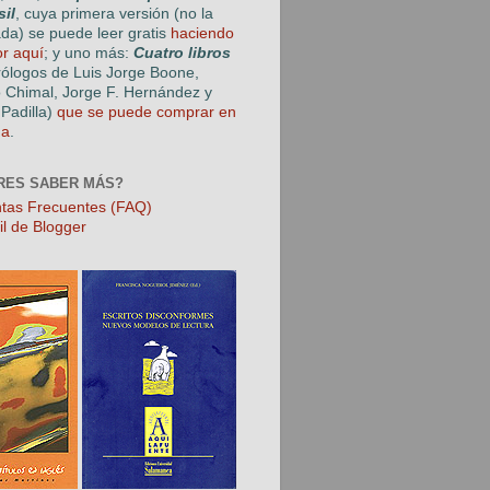
sil
, cuya primera versión (no la
ada) se puede leer gratis
haciendo
or aquí
; y uno más:
Cuatro libros
rólogos de Luis Jorge Boone,
o Chimal, Jorge F. Hernández y
Padilla)
que se puede comprar en
ga
.
RES SABER MÁS?
tas Frecuentes (FAQ)
il de Blogger