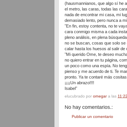
(hausmannianos, que algo sí he apr
el metro, las caras, todas las ca
nada de encontrar mi casa, mi lu
demasiado lento, pero nunca a mi 
"En fin, estoy contenta, no te vay
cara conmigo misma a cada insta
pleno análisis, en plena búsqueda
no se buscan, cosas que solo se e
calar hasta los huesos al salir de
"Mi querido Ome, te deseo mucha
no quiero entrar en tu página, co
un poco como una espía. No tengo
pienso y me acuerdo de ti. Te ma
pronto. Ya te contaré más cosita
¡¡¡¡Un abrazo!!!!
Isabel"
elucubrado por
omegar
a las
11:2
No hay comentarios.:
Publicar un comentario