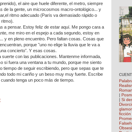
enido), el aire que huele diferente, el metro, siempre
ras de la gente, un microcosmos macro-ontológico... y
gar,el ritmo adecuado (París va demasiado rápido o
ritmo).
as a pensar. Estoy feliz de estar aquí. Me pongo cara a
nte, me miro en el espejo a cada segundo, estoy en
... y en pleno encuentro. Pero faltan cosas. Cosas que
ncuentran, porque "uno no elige la lluvia que le va a
 una concierto". Y esas cosas.
 suerte con las publicaciones. Mantenme informada,
mo si fuera una ventana a tu mundo, porque me siento
 tiempo de seguir escribiendo, pero que sepas que te
ndo todo mi cariño y un beso muy muy fuerte. Escribe
CUEN
s cuando tenga un poco más de tiempo.
Palabr
Realis
Roman
|
Posm
|
Si de
2
Divorc
glamo
ficción
Prome
False
Obses