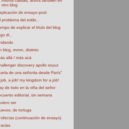
a misma calidad, ahora también en
otro blog
xplicación de ensayo-post
l problema del estilo...
iempo de explicar el tí­tulo del blog
ago di...
ndando
n blog, mmm, distinto
ás allá / más acá
hallenger discovery apollo soyuz
carta de una señorita desde Parí­s"
 job, a job! my kingdom for a job!
ay de todo en la viña del señor
ecuento editorial, sin semana
uiero ser
uevos, de tortuga
rofecías (continuación de ensayo)
racias