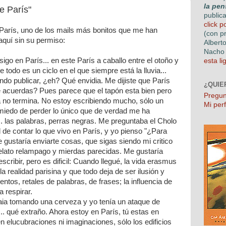
la pen
 Parí­s"
public
click p
 París, uno de los mails más bonitos que me han
(con p
quí sin su permiso:
Albert
Nacho 
go en París... en este París a caballo entre el otoño y
esta li
 todo es un ciclo en el que siempre está la lluvia...
ando publicar, ¿eh? Qué envidia. Me dijiste que París
¿QUIE
te acuerdas? Pues parece que el tapón esta bien pero
Pregun
a no termina. No estoy escribiendo mucho, sólo un
Mi perf
miedo de perder lo único que de verdad me ha
. las palabras, perras negras. Me preguntaba el Cholo
 de contar lo que vivo en París, y yo pienso "¿Para
e gustaría enviarte cosas, que sigas siendo mi critico
 relato relampago y mierdas parecidas. Me gustaría
scribir, pero es dificil: Cuando llegué, la vida erasmus
a realidad parisina y que todo deja de ser ilusión y
os, retales de palabras, de frases; la influencia de
 respirar.
ia tomando una cerveza y yo tenía un ataque de
... qué extraño. Ahora estoy en París, tú estas en
n elucubraciones ni imaginaciones, sólo los edificios