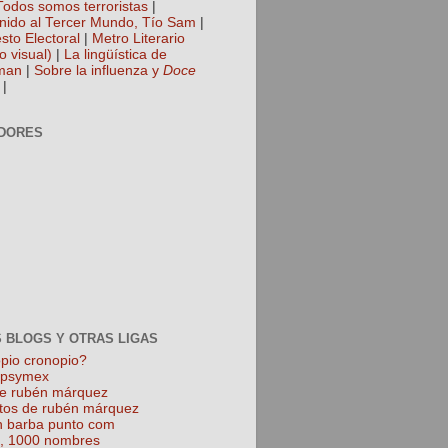
Todos somos terroristas
|
nido al Tercer Mundo, Tío Sam
|
sto Electoral
|
Metro Literario
o visual)
|
La lingüística de
man
|
Sobre la influenza y
Doce
|
DORES
 BLOGS Y OTRAS LIGAS
pio cronopio?
k psymex
de rubén márquez
tos de rubén márquez
 barba punto com
l, 1000 nombres