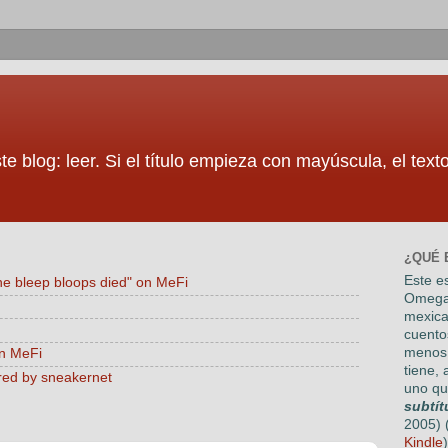
te blog: leer. Si el título empieza con mayúscula, el tex
¿QUÉ 
Este es
he bleep bloops died" on MeFi
Omega
mexica
cuento
menos 
on MeFi
tiene, 
red by sneakernet
uno qu
subtít
2005) 
Kindle