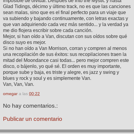
imposible de olvidar. Después de Into the Mystic y hasta
Glad Tidings, décimo y último track, no es que las canciones
sean malas, sino que es el final perfecto para un viaje que
va subiendo y bajando continuamente, con letras exactas y
que van adquiriendo cada vez más sentido... y la verdad ya
me dio flojera escribir sobre cada canción.
Mejor, si han oído a Van, discutan con sus oídos sobre qué
disco suyo es mejor.
Si no han oído a Van Morrison, corran y compren al menos
una recopilación de sus éxitos: sus recopilaciones traen la
mitad del Moondance casi todas... pero mejor compren este
disco, o bájenlo, yo qué sé. El orden es muy importante,
porque sube y baja, es triste y alegre, es jazz y swing y
blues y rock y soul y es simplemente Van.
Van, Van, Van.
omegar
a las
00:22
No hay comentarios.:
Publicar un comentario