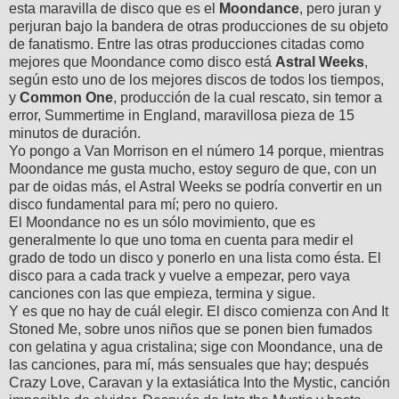
esta maravilla de disco que es el
Moondance
, pero juran y
perjuran bajo la bandera de otras producciones de su objeto
de fanatismo. Entre las otras producciones citadas como
mejores que Moondance como disco está
Astral Weeks
,
según esto uno de los mejores discos de todos los tiempos,
y
Common One
, producción de la cual rescato, sin temor a
error, Summertime in England, maravillosa pieza de 15
minutos de duración.
Yo pongo a Van Morrison en el número 14 porque, mientras
Moondance me gusta mucho, estoy seguro de que, con un
par de oidas más, el Astral Weeks se podría convertir en un
disco fundamental para mí; pero no quiero.
El Moondance no es un sólo movimiento, que es
generalmente lo que uno toma en cuenta para medir el
grado de todo un disco y ponerlo en una lista como ésta. El
disco para a cada track y vuelve a empezar, pero vaya
canciones con las que empieza, termina y sigue.
Y es que no hay de cuál elegir. El disco comienza con And It
Stoned Me, sobre unos niños que se ponen bien fumados
con gelatina y agua cristalina; sige con Moondance, una de
las canciones, para mí, más sensuales que hay; después
Crazy Love, Caravan y la extasiática Into the Mystic, canción